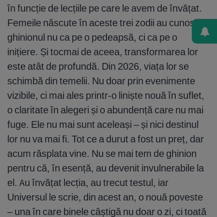
în funcție de lecțiile pe care le avem de învățat.
Femeile născute în aceste trei zodii au cunoscut
ghinionul nu ca pe o pedeapsă, ci ca pe o
inițiere. Și tocmai de aceea, transformarea lor
este atât de profundă. Din 2026, viața lor se
schimbă din temelii. Nu doar prin evenimente
vizibile, ci mai ales printr-o liniște nouă în suflet,
o claritate în alegeri și o abundență care nu mai
fuge. Ele nu mai sunt aceleași – și nici destinul
lor nu va mai fi. Tot ce a durut a fost un preț, dar
acum răsplata vine. Nu se mai tem de ghinion
pentru că, în esență, au devenit invulnerabile la
el. Au învățat lecția, au trecut testul, iar
Universul le scrie, din acest an, o nouă poveste
– una în care binele câștigă nu doar o zi, ci toată