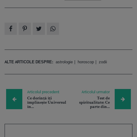
ALTE ARTICOLE DESPRE:
astrologie
horoscop
zodii
Articolul precedent
Articolul urmator
Ce dorință îți
Test de
împlinește Universul
spiritualitate: Ce
în...
parte din...