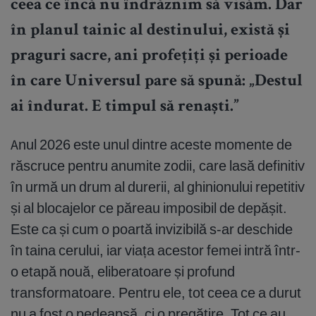
ceea ce încă nu îndrăznim să visăm. Dar
în planul tainic al destinului, există și
praguri sacre, ani profețiți și perioade
în care Universul pare să spună: „Destul
ai îndurat. E timpul să renaști.”
Anul 2026 este unul dintre aceste momente de
răscruce pentru anumite zodii, care lasă definitiv
în urmă un drum al durerii, al ghinionului repetitiv
și al blocajelor ce păreau imposibil de depășit.
Este ca și cum o poartă invizibilă s-ar deschide
în taina cerului, iar viața acestor femei intră într-
o etapă nouă, eliberatoare și profund
transformatoare. Pentru ele, tot ceea ce a durut
nu a fost o pedeapsă, ci o pregătire. Tot ce au