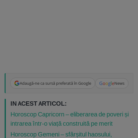
G
o
o
g
l
e
Adaugă-ne ca sursă preferată în Google
News
IN ACEST ARTICOL:
Horoscop Capricorn – eliberarea de poveri și
intrarea într-o viață construită pe merit
Horoscop Gemeni – sfârșitul haosului,