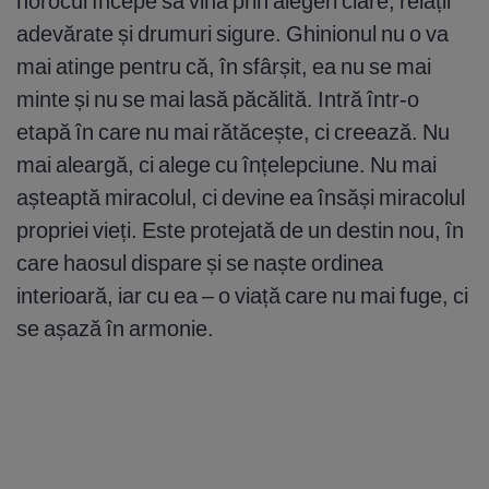
norocul începe să vină prin alegeri clare, relații
adevărate și drumuri sigure. Ghinionul nu o va
mai atinge pentru că, în sfârșit, ea nu se mai
minte și nu se mai lasă păcălită. Intră într-o
etapă în care nu mai rătăcește, ci creează. Nu
mai aleargă, ci alege cu înțelepciune. Nu mai
așteaptă miracolul, ci devine ea însăși miracolul
propriei vieți. Este protejată de un destin nou, în
care haosul dispare și se naște ordinea
interioară, iar cu ea – o viață care nu mai fuge, ci
se așază în armonie.