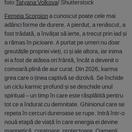
foto
Tatyana Volkova
/ Shutterstock
Femeia Scorpion
a cunoscut poate cele mai
adânci forme de durere. A pierdut, a renăscut, a
fost trădată, a învățat să ierte, a trecut prin iad și
a rămas în picioare. A purtat pe umeri nu doar
greutățile propriei vieți, ci și ale altora, iar inima
ei a fost de atâtea ori frântă, încât a devenit o
comoară plină de aur curat. Din 2026, karma
grea care o ținea captivă se dizolvă. Se închide
un ciclu karmic profund și se deschide unul
spiritual – un timp în care este răsplătită pentru
tot ce a îndurat cu demnitate. Ghinionul care se
repeta în cercuri dureroase se rupe. Intră într-o
nouă etapă de viață în care energia ei devine
magnetică, creatoare, protectoare. Oamenii