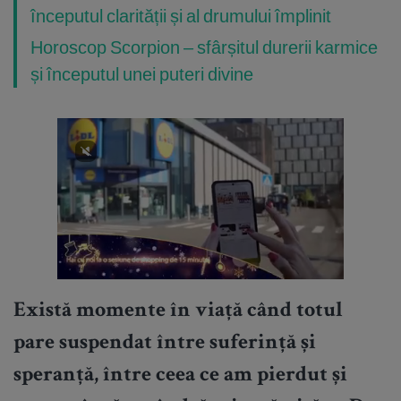
începutul clarității și al drumului împlinit
Horoscop Scorpion – sfârșitul durerii karmice
și începutul unei puteri divine
Există momente în viață când totul
pare suspendat între suferință și
speranță, între ceea ce am pierdut și