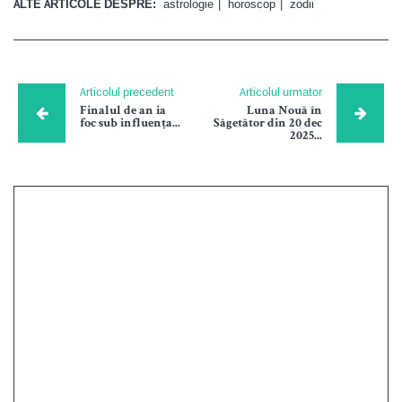
ALTE ARTICOLE DESPRE:
astrologie
horoscop
zodii
Articolul precedent
Articolul urmator
Finalul de an ia
Luna Nouă în
foc sub influența...
Săgetător din 20 dec
2025...