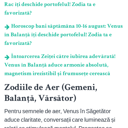
Rac îți deschide portofelul! Zodia ta e
favorizată?
Horoscop bani săptămâna 10-16 august: Venus
în Balanță îți deschide portofelul! Zodia ta e
favorizată?
Întoarcerea Zeiței către iubirea adevărată!
Venus în Balanță aduce armonie absolută,
magnetism irezistibil și frumusețe cerească
Zodiile de Aer (Gemeni,
Balanță, Vărsător)
Pentru semnele de aer, Venus în Săgetător
aduce claritate, conversații care luminează și