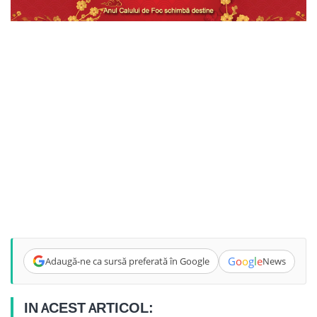
G
o
o
g
l
e
Adaugă-ne ca sursă preferată în Google
News
IN ACEST ARTICOL: