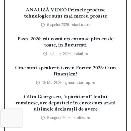
ANALIZĂ VIDEO Primele produse
tehnologice sunt mai mereu proaste
6 Aprilie 2026 -
start-up.ro
Paște 2026: cât costă un cozonac plin cu de
toate, în București
8 Aprilie 2026 -
retail.ro
Cine sunt speakerii Green Forum 2026: Cum
finanțăm?
15 Mai 2026 -
green.start-up.ro
Călin Georgescu, ”apărătorul” leului
românesc, are depozitele în euro: cum arată
ultimele declarații de avere
6 August 2026 -
kudika.ro