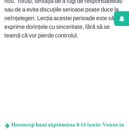
nou. Totuși, tentația de a fugi de responsabilități
sau de a evita discuțiile serioase poate duce la
neînțelegeri. Lecția acestei perioade este să-și
exprime dorințele cu sinceritate, fără să se
teamă că vor pierde controlul.
Horoscop bani săptămâna 8-14 iunie: Venus în