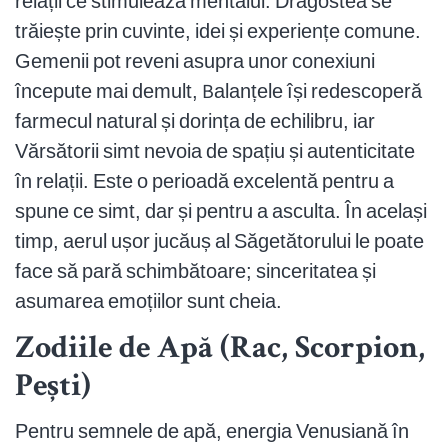
relații ce stimulează mentalul. Dragostea se
trăiește prin cuvinte, idei și experiențe comune.
Gemenii pot reveni asupra unor conexiuni
începute mai demult, Balanțele își redescoperă
farmecul natural și dorința de echilibru, iar
Vărsătorii simt nevoia de spațiu și autenticitate
în relații. Este o perioadă excelentă pentru a
spune ce simt, dar și pentru a asculta. În același
timp, aerul ușor jucăuș al Săgetătorului le poate
face să pară schimbătoare; sinceritatea și
asumarea emoțiilor sunt cheia.
Zodiile de Apă (Rac, Scorpion,
Pești)
Pentru semnele de apă, energia Venusiană în