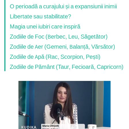
O perioadă a curajului și a expansiunii inimii
Libertate sau stabilitate?
Magia unei iubiri care inspiră
Zodiile de Foc (Berbec, Leu, Săgetător)
Zodiile de Aer (Gemeni, Balanță, Vărsător)
Zodiile de Apă (Rac, Scorpion, Pești)
Zodiile de Pământ (Taur, Fecioară, Capricorn)