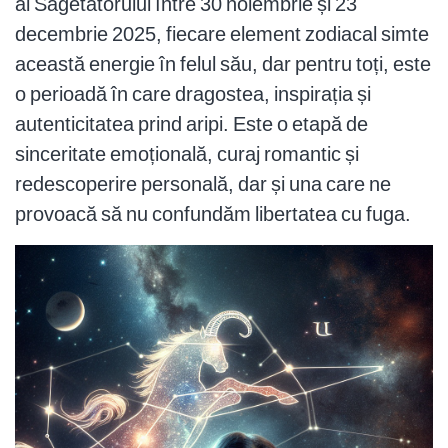
al Săgetătorului între 30 noiembrie și 23
decembrie 2025, fiecare element zodiacal simte
această energie în felul său, dar pentru toți, este
o perioadă în care dragostea, inspirația și
autenticitatea prind aripi. Este o etapă de
sinceritate emoțională, curaj romantic și
redescoperire personală, dar și una care ne
provoacă să nu confundăm libertatea cu fuga.