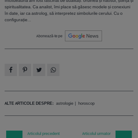
Întotdeauna am fost fascinat de dualități: ordinea și haosul, știința și
spiritualitatea. Ca analist, îmi place să găsesc modele și conexiuni
în date, iar ca astrolog, să interpretez simbolurile cerului. Cu o
configurație...
Abonează-te pe
ALTE ARTICOLE DESPRE:
astrologie
horoscop
Articolul precedent
Articolul urmator