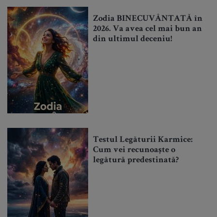
Zodia BINECUVÂNTATĂ în
2026. Va avea cel mai bun an
din ultimul deceniu!
Testul Legăturii Karmice:
Cum vei recunoaște o
legătură predestinată?