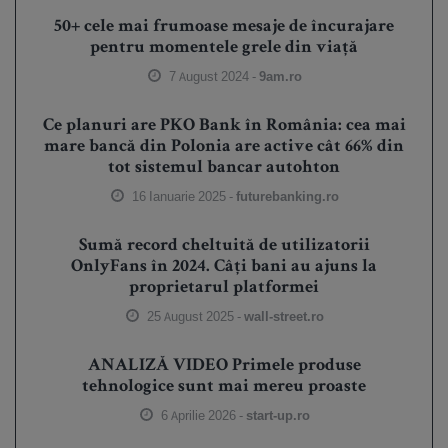
50+ cele mai frumoase mesaje de încurajare
pentru momentele grele din viață
7 August 2024 -
9am.ro
Ce planuri are PKO Bank în România: cea mai
mare bancă din Polonia are active cât 66% din
tot sistemul bancar autohton
16 Ianuarie 2025 -
futurebanking.ro
Sumă record cheltuită de utilizatorii
OnlyFans în 2024. Câți bani au ajuns la
proprietarul platformei
25 August 2025 -
wall-street.ro
ANALIZĂ VIDEO Primele produse
tehnologice sunt mai mereu proaste
6 Aprilie 2026 -
start-up.ro