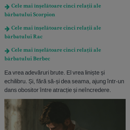
Cele mai înșelătoare cinci relații ale
bărbatului Scorpion
Cele mai înșelătoare cinci relații ale
bărbatului Rac
Cele mai înșelătoare cinci relații ale
bărbatului Berbec
Ea vrea adevăruri brute. El vrea liniște și
echilibru. Și, fără să-și dea seama, ajung într-un
dans obositor între atracție și neîncredere.