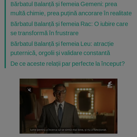
Bărbatul Balanță și femeia Gemeni: prea
multă chimie, prea puțină ancorare în realitate
Bărbatul Balanță și femeia Rac: O iubire care
se transformă în frustrare
Bărbatul Balanță și femeia Leu: atracție
puternică, orgolii și validare constantă
De ce aceste relații par perfecte la început?