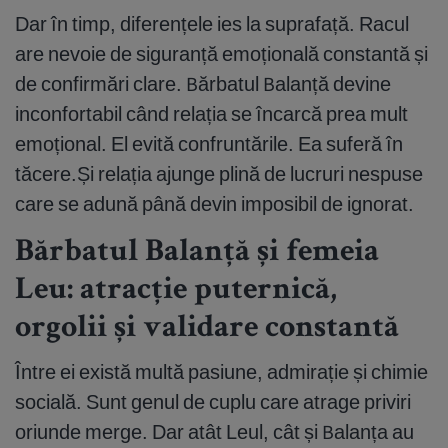
Dar în timp, diferențele ies la suprafață. Racul
are nevoie de siguranță emoțională constantă și
de confirmări clare. Bărbatul Balanță devine
inconfortabil când relația se încarcă prea mult
emoțional. El evită confruntările. Ea suferă în
tăcere.Și relația ajunge plină de lucruri nespuse
care se adună până devin imposibil de ignorat.
Bărbatul Balanță și femeia
Leu: atracție puternică,
orgolii și validare constantă
Între ei există multă pasiune, admirație și chimie
socială. Sunt genul de cuplu care atrage priviri
oriunde merge. Dar atât Leul, cât și Balanța au