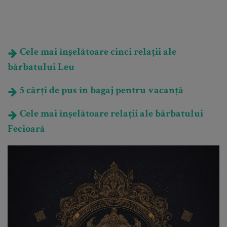
Cele mai înșelătoare cinci relații ale
bărbatului Leu
5 cărți de pus în bagaj pentru vacanță
Cele mai înșelătoare relații ale bărbatului
Fecioară