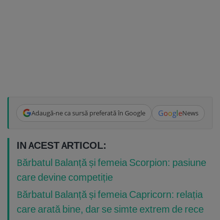
G
o
o
g
l
e
Adaugă-ne ca sursă preferată în Google
News
IN ACEST ARTICOL:
Bărbatul Balanță și femeia Scorpion: pasiune
care devine competiție
Bărbatul Balanță și femeia Capricorn: relația
care arată bine, dar se simte extrem de rece