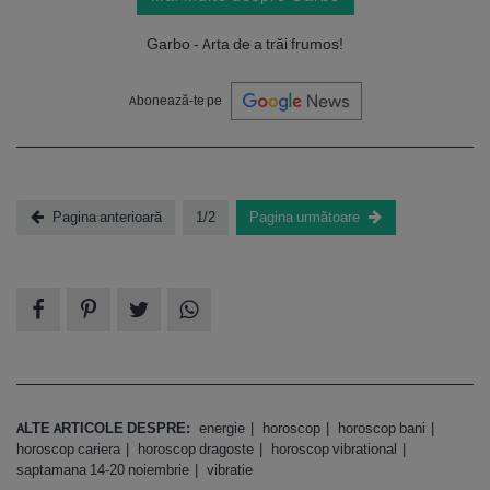
Garbo - Arta de a trăi frumos!
Abonează-te pe
Pagina anterioară
1/2
Pagina următoare
ALTE ARTICOLE DESPRE:
energie
horoscop
horoscop bani
horoscop cariera
horoscop dragoste
horoscop vibrational
saptamana 14-20 noiembrie
vibratie