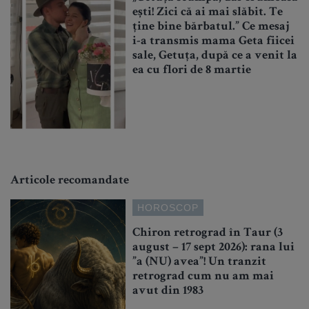
ești! Zici că ai mai slăbit. Te
ține bine bărbatul.” Ce mesaj
i-a transmis mama Geta fiicei
sale, Getuța, după ce a venit la
ea cu flori de 8 martie
Articole recomandate
HOROSCOP
Chiron retrograd în Taur (3
august – 17 sept 2026): rana lui
”a (NU) avea”! Un tranzit
retrograd cum nu am mai
avut din 1983