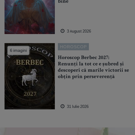
bine
3 August 2026
HOROSCOP
6 imagini
Horoscop Berbec 2027:
Renunți la tot ce e șubred și
descoperi că marile victorii se
obțin prin perseverență
31 Iulie 2026