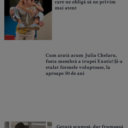
care ne obligă să ne privim
mai atent
Cum arată acum Julia Chelaru,
fosta membră a trupei Exotic! Și-a
etalat formele voluptoase, la
aproape 50 de ani
„Getuță scumpă, dar frumoasă