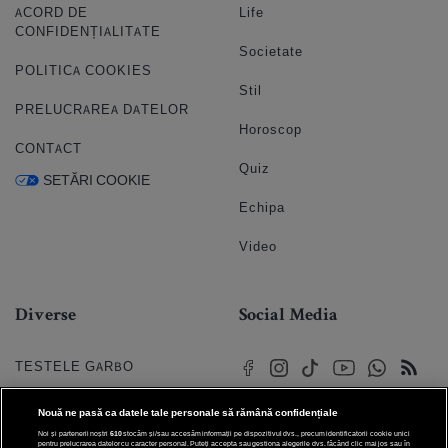
ACORD DE
Life
CONFIDENȚIALITATE
Societate
POLITICA COOKIES
Stil
PRELUCRAREA DATELOR
Horoscop
CONTACT
Quiz
SETĂRI COOKIE
Echipa
Video
Diverse
Social Media
TESTELE GARBO
HOROSCOP
Nouă ne pasă ca datele tale personale să rămână confidențiale
Noi și partenerii noștri
610
stocăm și/sau accesăm informații pe dispozitivul dvs., precum identificatorii cookie unici
HOROSCOPUL IUBIRII
pentru prelucrarea datelor cu caracter personal. Puteți accepta sau gestiona alegerile dvs. făcând clic mai jos sau în