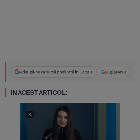
G
o
o
g
l
e
Adaugă-ne ca sursă preferată în Google
News
IN ACEST ARTICOL: