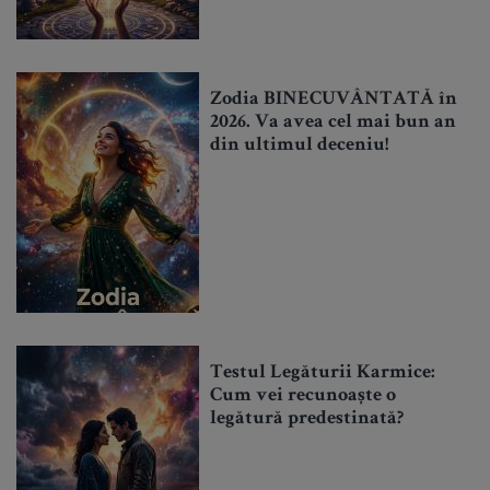
Zodia BINECUVÂNTATĂ în
2026. Va avea cel mai bun an
din ultimul deceniu!
Testul Legăturii Karmice:
Cum vei recunoaște o
legătură predestinată?