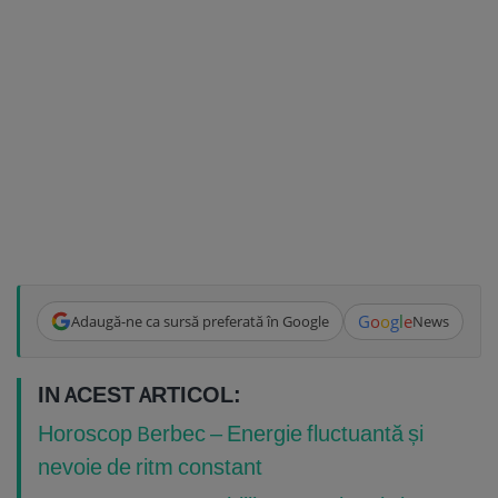
G
o
o
g
l
e
Adaugă-ne ca sursă preferată în Google
News
IN ACEST ARTICOL:
Horoscop Berbec – Energie fluctuantă și
nevoie de ritm constant