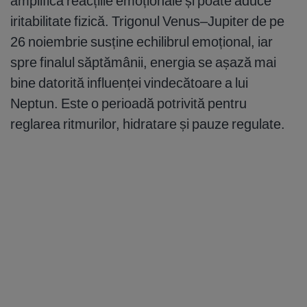
amplifică reacțiile emoționale și poate aduce
iritabilitate fizică. Trigonul Venus–Jupiter de pe
26 noiembrie susține echilibrul emoțional, iar
spre finalul săptămânii, energia se așază mai
bine datorită influenței vindecătoare a lui
Neptun. Este o perioadă potrivită pentru
reglarea ritmurilor, hidratare și pauze regulate.