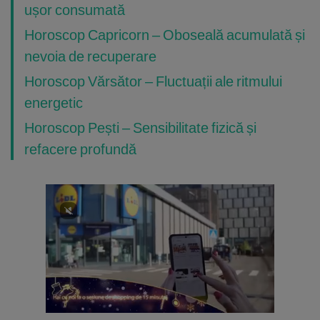
ușor consumată
Horoscop Capricorn – Oboseală acumulată și
nevoia de recuperare
Horoscop Vărsător – Fluctuații ale ritmului
energetic
Horoscop Pești – Sensibilitate fizică și
refacere profundă