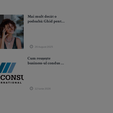
Mai mult decât o
podoabă: Ghid pentru
a alege și a purta
bijuterii cu
semnificație
personală
26 August 2025
Cum reușește
business-ul condus de
Mihai Craiu să
rămână rezilient în
fața crizelor globale
prin hedging
geografic
12 Iunie 2026