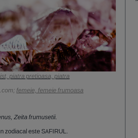
st, piatra pretioasa, piatra
k.com;
femeie, femeie frumoasa
nus, Zeita frumusetii.
mn zodiacal este SAFIRUL.