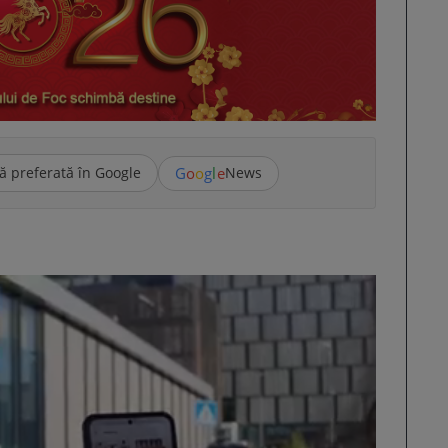
G
o
o
g
l
e
ă preferată în Google
News