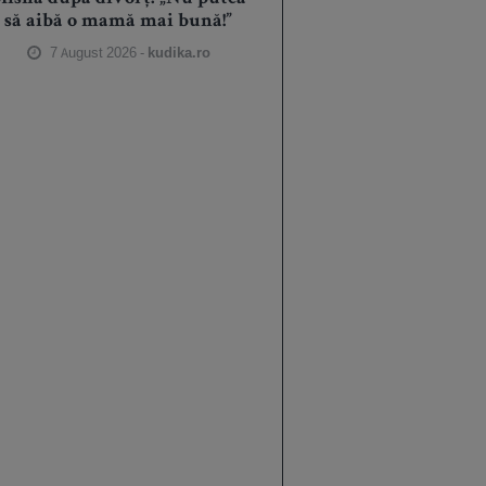
să aibă o mamă mai bună!”
7 August 2026 -
kudika.ro