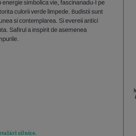
o energie simbolica vie, fascinanadu-I pe
orita culorii verde limpede. Budistii sunt
iunea si contemplarea. Si evereii antici
nta. Safirul a inspirit de asemenea
mpurile.
M
talări zilnice.