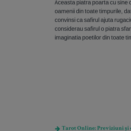
Aceasta piatra poarta cu sine 
oamenii din toate timpurile, dat
convinsi ca safirul ajuta rugac
considerau safirul o piatra sfa
imaginatia poetilor din toate ti
Tarot Online: Previziuni și e