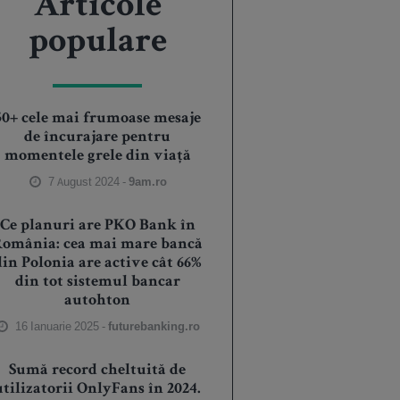
Articole
populare
50+ cele mai frumoase mesaje
de încurajare pentru
momentele grele din viață
7 August 2024 -
9am.ro
Ce planuri are PKO Bank în
România: cea mai mare bancă
din Polonia are active cât 66%
din tot sistemul bancar
autohton
16 Ianuarie 2025 -
futurebanking.ro
Sumă record cheltuită de
utilizatorii OnlyFans în 2024.