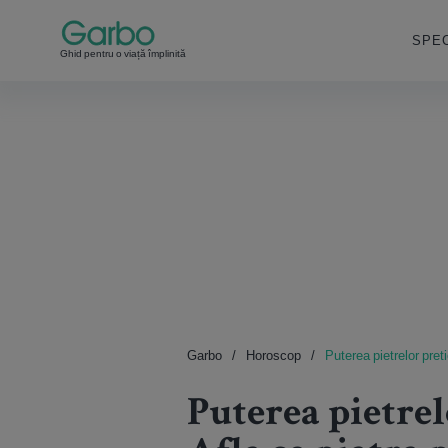
SPEC
Ghid pentru o viață împlinită
Garbo
Horoscop
Puterea pietrelor pre
Puterea pietre