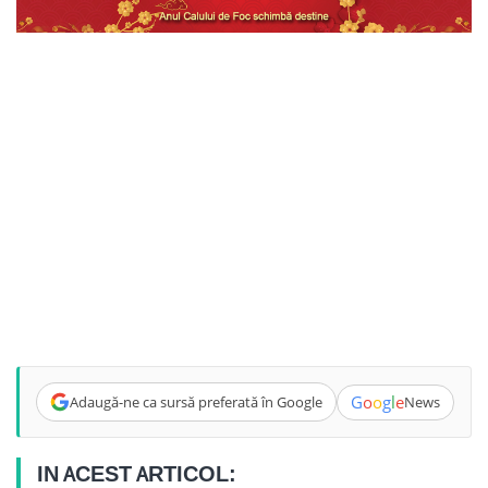
G
o
o
g
l
e
Adaugă-ne ca sursă preferată în Google
News
IN ACEST ARTICOL: