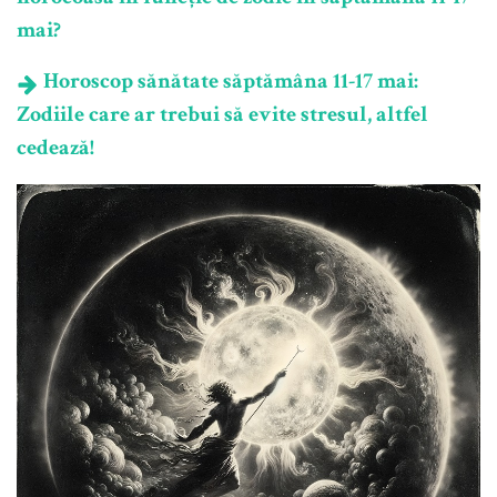
mai?
Horoscop sănătate săptămâna 11-17 mai:
Zodiile care ar trebui să evite stresul, altfel
cedează!