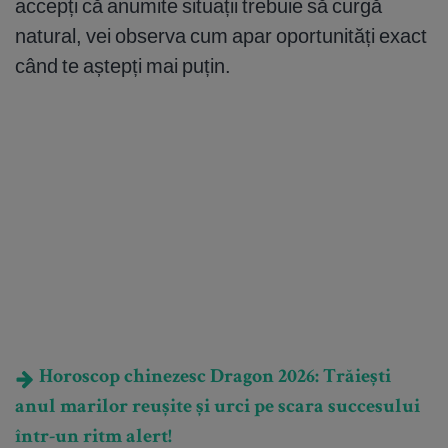
accepți că anumite situații trebuie să curgă
natural, vei observa cum apar oportunități exact
când te aștepți mai puțin.
Horoscop chinezesc Dragon 2026: Trăiești
anul marilor reușite și urci pe scara succesului
într-un ritm alert!