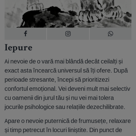
Iepure
Ai nevoie de o vară mai blândă decât ceilalți și
exact asta încearcă universul să îți ofere. După
perioade stresante, începi să prioritizezi
confortul emoțional. Vei deveni mult mai selectiv
cu oamenii din jurul tău și nu vei mai tolera
jocurile psihologice sau relațiile dezechilibrate.
Apare o nevoie puternică de frumusețe, relaxare
și timp petrecut în locuri liniștite. Din punct de