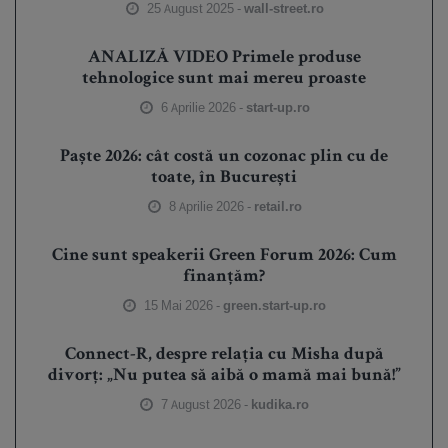
25 August 2025 -
wall-street.ro
ANALIZĂ VIDEO Primele produse
tehnologice sunt mai mereu proaste
6 Aprilie 2026 -
start-up.ro
Paște 2026: cât costă un cozonac plin cu de
toate, în București
8 Aprilie 2026 -
retail.ro
Cine sunt speakerii Green Forum 2026: Cum
finanțăm?
15 Mai 2026 -
green.start-up.ro
Connect-R, despre relația cu Misha după
divorț: „Nu putea să aibă o mamă mai bună!”
7 August 2026 -
kudika.ro