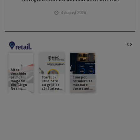
retrograd cum nu am mai avut din 1983
4 August 2026