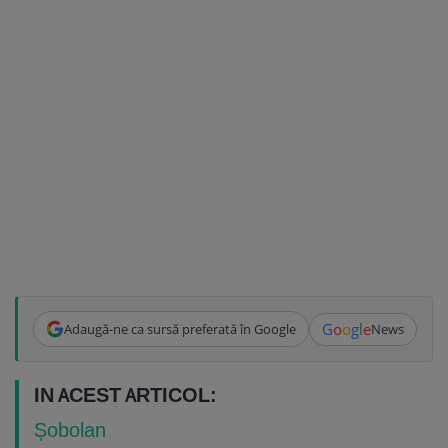
G
o
o
g
l
e
Adaugă-ne ca sursă preferată în Google
News
IN ACEST ARTICOL:
Șobolan