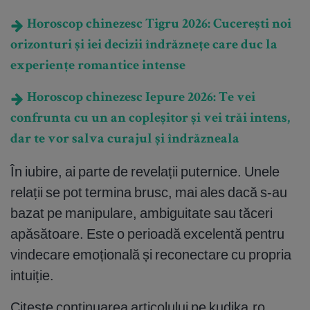
Horoscop chinezesc Tigru 2026: Cucerești noi
orizonturi și iei decizii îndrăznețe care duc la
experiențe romantice intense
Horoscop chinezesc Iepure 2026: Te vei
confrunta cu un an copleșitor și vei trăi intens,
dar te vor salva curajul și îndrăzneala
În iubire, ai parte de revelații puternice. Unele
relații se pot termina brusc, mai ales dacă s-au
bazat pe manipulare, ambiguitate sau tăceri
apăsătoare. Este o perioadă excelentă pentru
vindecare emoțională și reconectare cu propria
intuiție.
Citește continuarea articolului pe
kudika.ro