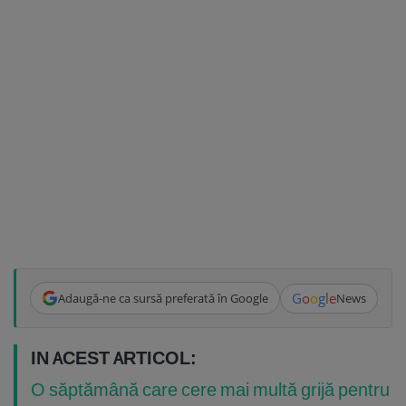
G
o
o
g
l
e
Adaugă-ne ca sursă preferată în Google
News
IN ACEST ARTICOL:
O săptămână care cere mai multă grijă pentru