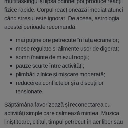
multitaskingul și lipsa odihnei pot produce reacții
fizice rapide. Corpul reacționează imediat atunci
când stresul este ignorat. De aceea, astrologia
acestei perioade recomandă:
mai puține ore petrecute în fața ecranelor;
mese regulate și alimente ușor de digerat;
somn înainte de miezul nopții;
pauze scurte între activități;
plimbări zilnice și mișcare moderată;
reducerea conflictelor și a discuțiilor
tensionate.
Săptămâna favorizează și reconectarea cu
activități simple care calmează mintea. Muzica
liniștitoare, cititul, timpul petrecut în aer liber sau