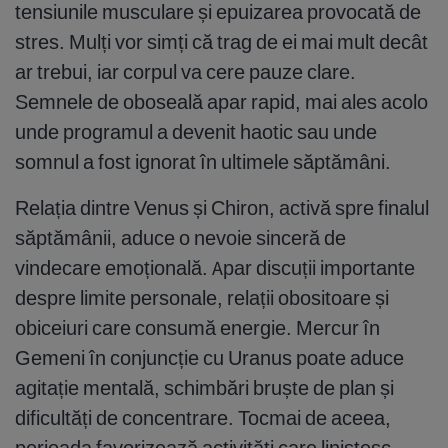
tensiunile musculare și epuizarea provocată de
stres. Mulți vor simți că trag de ei mai mult decât
ar trebui, iar corpul va cere pauze clare.
Semnele de oboseală apar rapid, mai ales acolo
unde programul a devenit haotic sau unde
somnul a fost ignorat în ultimele săptămâni.
Relația dintre Venus și Chiron, activă spre finalul
săptămânii, aduce o nevoie sinceră de
vindecare emoțională. Apar discuții importante
despre limite personale, relații obositoare și
obiceiuri care consumă energie. Mercur în
Gemeni în conjuncție cu Uranus poate aduce
agitație mentală, schimbări bruște de plan și
dificultăți de concentrare. Tocmai de aceea,
perioada favorizează activități care liniștesc