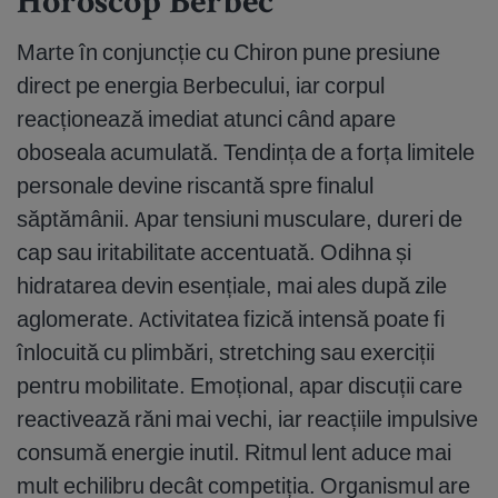
Horoscop Berbec
Marte în conjuncție cu Chiron pune presiune
direct pe energia Berbecului, iar corpul
reacționează imediat atunci când apare
oboseala acumulată. Tendința de a forța limitele
personale devine riscantă spre finalul
săptămânii. Apar tensiuni musculare, dureri de
cap sau iritabilitate accentuată. Odihna și
hidratarea devin esențiale, mai ales după zile
aglomerate. Activitatea fizică intensă poate fi
înlocuită cu plimbări, stretching sau exerciții
pentru mobilitate. Emoțional, apar discuții care
reactivează răni mai vechi, iar reacțiile impulsive
consumă energie inutil. Ritmul lent aduce mai
mult echilibru decât competiția. Organismul are