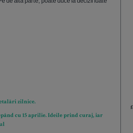
e de altă parte, poate duce la decizii luate
talări zilnice.
f
ând cu 15 aprilie. Ideile prind curaj, iar
ul