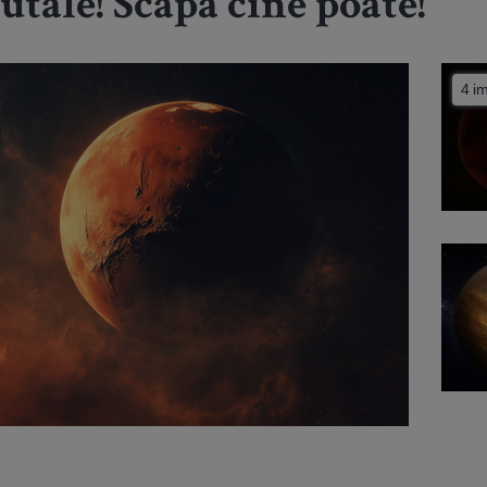
utale! Scapă cine poate!
4 i