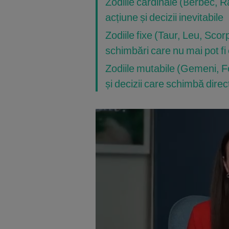
Zodiile cardinale (Berbec, R
acțiune și decizii inevitabile
Zodiile fixe (Taur, Leu, Scor
schimbări care nu mai pot fi 
Zodiile mutabile (Gemeni, F
și decizii care schimbă direc