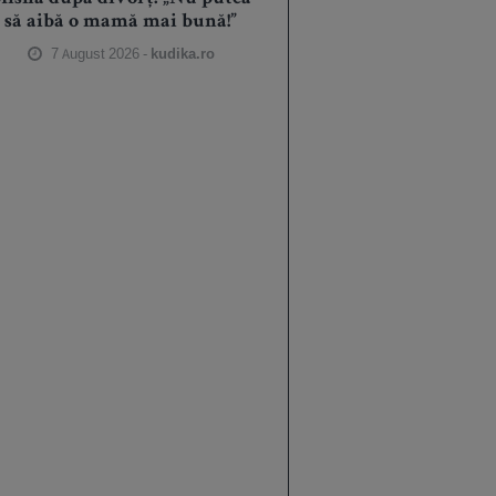
să aibă o mamă mai bună!”
7 August 2026 -
kudika.ro