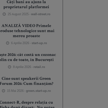
Câți bani au ajuns la
proprietarul platformei
25 August 2025 -
wall-street.ro
ANALIZĂ VIDEO Primele
produse tehnologice sunt mai
mereu proaste
6 Aprilie 2026 -
start-up.ro
aște 2026: cât costă un cozonac
plin cu de toate, în București
8 Aprilie 2026 -
retail.ro
Cine sunt speakerii Green
Forum 2026: Cum finanțăm?
15 Mai 2026 -
green.start-up.ro
Connect-R, despre relația cu
isha după divorț: „Nu putea