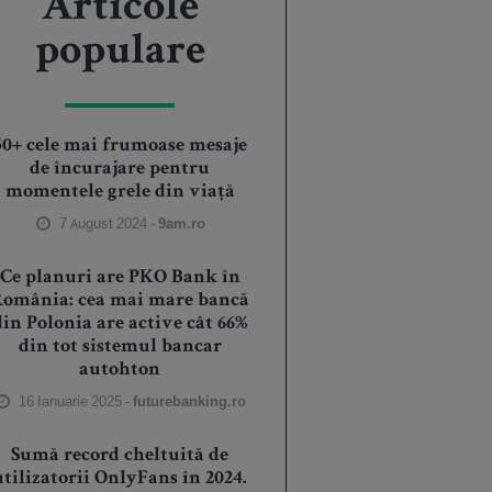
Articole
populare
50+ cele mai frumoase mesaje
de încurajare pentru
momentele grele din viață
7 August 2024 -
9am.ro
Ce planuri are PKO Bank în
România: cea mai mare bancă
din Polonia are active cât 66%
din tot sistemul bancar
autohton
16 Ianuarie 2025 -
futurebanking.ro
Sumă record cheltuită de
utilizatorii OnlyFans în 2024.