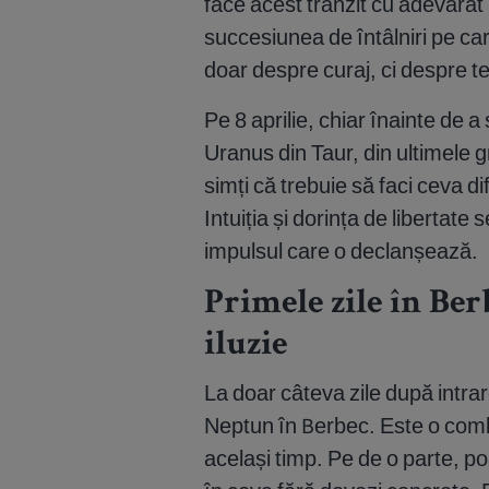
face acest tranzit cu adevărat i
succesiunea de întâlniri pe car
doar despre curaj, ci despre te
Pe 8 aprilie, chiar înainte de 
Uranus din Taur, din ultimele 
simți că trebuie să faci ceva dif
Intuiția și dorința de libertate
impulsul care o declanșează.
Primele zile în Berb
iluzie
La doar câteva zile după intrar
Neptun în Berbec. Este o comb
același timp. Pe de o parte, po