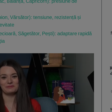
ac, Balanță, Capricorn): presiune de
pion, Vărsător): tensiune, rezistență și
evitate
ecioară, Săgetător, Pești): adaptare rapidă
ția