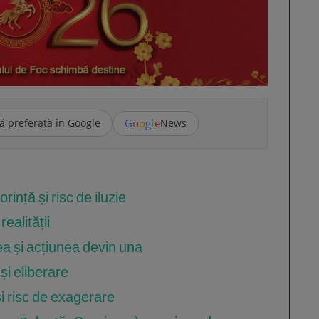
G
o
o
g
l
e
ă preferată în Google
News
rință și risc de iluzie
ealității
ea și acțiunea devin una
 și eliberare
i risc de exagerare