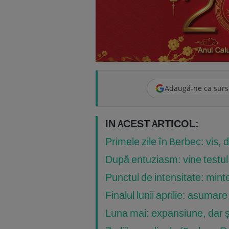
Adaugă-ne ca surs
IN ACEST ARTICOL:
Primele zile în Berbec: vis, do
După entuziasm: vine testul r
Punctul de intensitate: mint
Finalul lunii aprilie: asumare
Luna mai: expansiune, dar ș