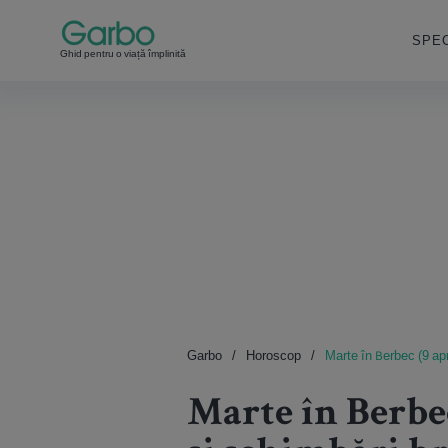
SPEC
Ghid pentru o viață împlinită
Garbo
Horoscop
Marte în Berbec (9 apr
Marte în Berbec