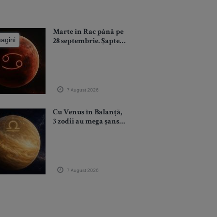
Marte în Rac până pe
magini
28 septembrie. Șapte
săptămâni în care
emoțiile devin
combustibil pentru
ambiție. Luptăm
pentru ce iubim
7 August 2026
Cu Venus în Balanță,
3 zodii au mega șanse
să își întâlnească
dragostea până la
finele tranzitului (și
chiar să se
căsătorească)
7 August 2026