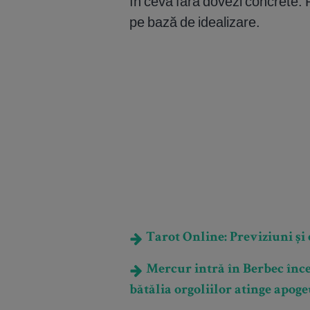
în ceva fără dovezi concrete. P
pe bază de idealizare.
Tarot Online: Previziuni și e
Mercur intră în Berbec încep
bătălia orgoliilor atinge apoge