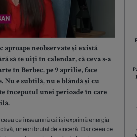
ec aproape neobservate și există
ă să te uiți în calendar, că ceva s-a
P
te în Berbec, pe 9 aprilie, face
. Nu e subtilă, nu e blândă și cu
te începutul unei perioade în care
ilă.
u, ceea ce înseamnă că își exprimă energia
inctivă, uneori brutal de sinceră. Dar ceea ce
M