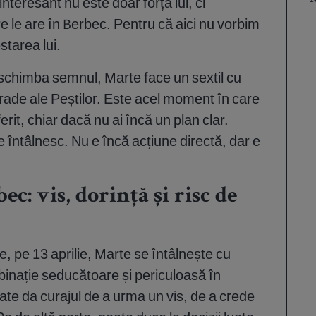
nteresant nu este doar forța lui, ci
e le are în Berbec. Pentru că aici nu vorbim
starea lui.
a schimba semnul, Marte face un sextil cu
grade ale Peștilor. Este acel moment în care
erit, chiar dacă nu ai încă un plan clar.
 se întâlnesc. Nu e încă acțiune directă, dar e
ec: vis, dorință și risc de
e, pe 13 aprilie, Marte se întâlnește cu
inație seducătoare și periculoasă în
ate da curajul de a urma un vis, de a crede