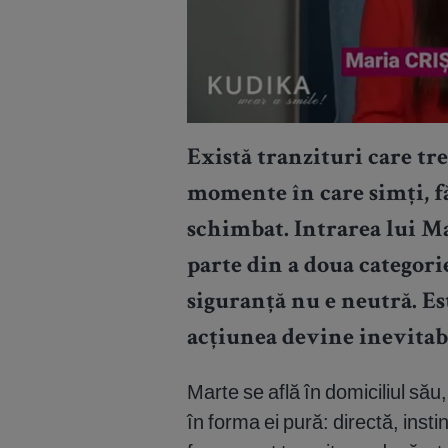
Există tranzituri care tr
momente în care simți, făr
schimbat. Intrarea lui Mar
parte din a doua categorie
siguranță nu e neutră. Es
acțiunea devine inevitab
Marte se află în domiciliul să
în forma ei pură: directă, inst