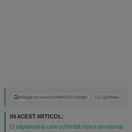
G
o
o
g
l
e
Adaugă-ne ca sursă preferată în Google
News
IN ACEST ARTICOL:
O săptămână care schimbă ritmul emoțional