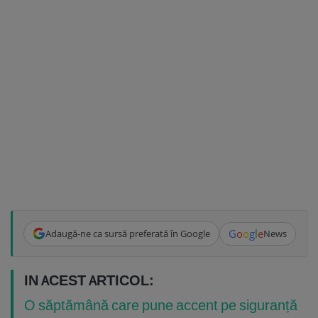
G
o
o
g
l
e
Adaugă-ne ca sursă preferată în Google
News
IN ACEST ARTICOL:
O săptămână care pune accent pe siguranță