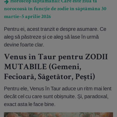
Horoscop săptămânal: Care este ziua ta
norocoasă în funcție de zodie în săptămâna 30
martie–5 aprilie 2026
Pentru ei, acest tranzit e despre asumare. Ce
aleg să păstreze și ce aleg să lase în urmă
devine foarte clar.
Venus în Taur pentru ZODII
MUTABILE (Gemeni,
Fecioară, Săgetător, Pești)
Pentru ele, Venus în Taur aduce un ritm mai lent
decât cel cu care sunt obișnuite. Și, paradoxal,
exact asta le face bine.