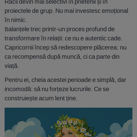
Racii devin mai selectivi în prietenii și în
proiectele de grup. Nu mai investesc emoțional
în nimic.
Balanțele trec printr-un proces profund de
transformare în relații: ce nu e autentic cade.
Capricornii încep să redescopere plăcerea: nu
ca recompensă după muncă, ci ca parte din
viață.
Pentru ei, cheia acestei perioade e simplă, dar
incomodă: să nu forțeze lucrurile. Ce se
construiește acum lent ține.