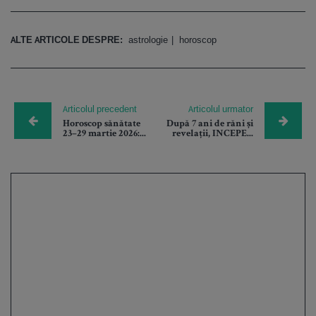
ALTE ARTICOLE DESPRE:
astrologie
horoscop
Articolul precedent
Articolul urmator
Horoscop sănătate
După 7 ani de răni și
23–29 martie 2026:...
revelații, INCEPE...