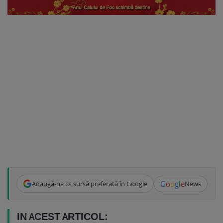
G
o
o
g
l
e
Adaugă-ne ca sursă preferată în Google
News
IN ACEST ARTICOL: