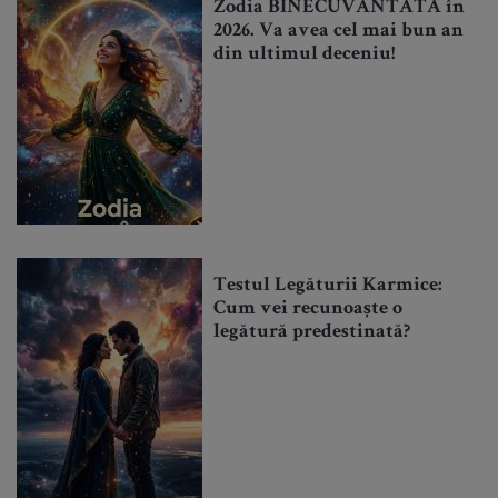
Zodia BINECUVÂNTATĂ în
2026. Va avea cel mai bun an
din ultimul deceniu!
Testul Legăturii Karmice:
Cum vei recunoaște o
legătură predestinată?