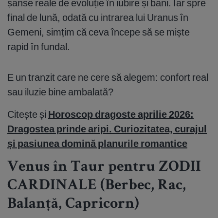
șanse reale de evoluție în iubire și bani. Iar spre
final de lună, odată cu intrarea lui Uranus în
Gemeni, simțim că ceva începe să se miște
rapid în fundal.
E un tranzit care ne cere să alegem: confort real
sau iluzie bine ambalată?
Citește și
Horoscop dragoste aprilie 2026:
Dragostea prinde aripi. Curiozitatea, curajul
și pasiunea domină planurile romantice
Venus în Taur pentru ZODII
CARDINALE (Berbec, Rac,
Balanță, Capricorn)