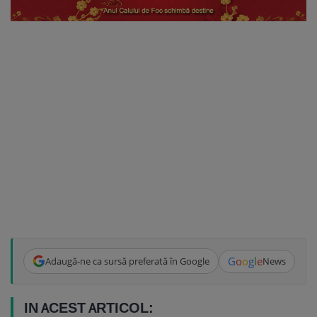
G
o
o
g
l
e
Adaugă-ne ca sursă preferată în Google
News
IN ACEST ARTICOL: