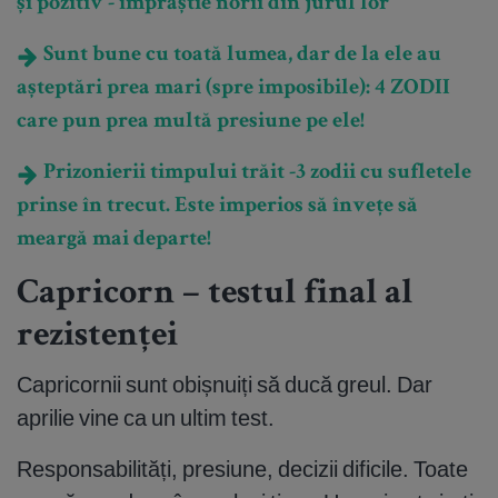
și pozitiv - împrăștie norii din jurul lor
Sunt bune cu toată lumea, dar de la ele au
așteptări prea mari (spre imposibile): 4 ZODII
care pun prea multă presiune pe ele!
Prizonierii timpului trăit -3 zodii cu sufletele
prinse în trecut. Este imperios să învețe să
meargă mai departe!
Capricorn – testul final al
rezistenței
Capricornii sunt obișnuiți să ducă greul. Dar
aprilie vine ca un ultim test.
Responsabilități, presiune, decizii dificile. Toate