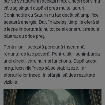
par să se adune în același timp. Uneori pot simți
că trag singuri după ei prea multe lucruri.
Conjuncțiile cu Saturn nu fac decât să amplifice
această energie. Dar, în același timp, le oferă și
o lecție importantă: nu tot ce ai construit trebuie
păstrat cu orice preț.
Pentru unii, această perioadă înseamnă
renunțarea la o povară. Pentru alții, schimbarea
unei direcții care nu mai funcționa. După acest
prag, lucrurile încep să se stabilizeze. Iar
eforturile lor încep, în sfârșit, să dea rezultate
vizibile.