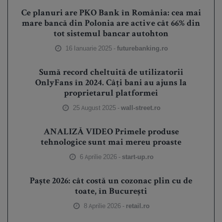
Ce planuri are PKO Bank în România: cea mai
mare bancă din Polonia are active cât 66% din
tot sistemul bancar autohton
16 Ianuarie 2025 -
futurebanking.ro
Sumă record cheltuită de utilizatorii
OnlyFans în 2024. Câți bani au ajuns la
proprietarul platformei
25 August 2025 -
wall-street.ro
ANALIZĂ VIDEO Primele produse
tehnologice sunt mai mereu proaste
6 Aprilie 2026 -
start-up.ro
Paște 2026: cât costă un cozonac plin cu de
toate, în București
8 Aprilie 2026 -
retail.ro