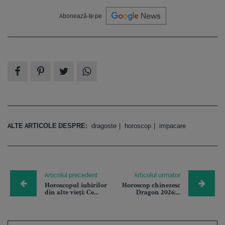
Abonează-te pe
ALTE ARTICOLE DESPRE:
dragoste
horoscop
impacare
Articolul precedent
Articolul urmator
Horoscopul iubirilor
Horoscop chinezesc
din alte vieți: Ce...
Dragon 2026:...