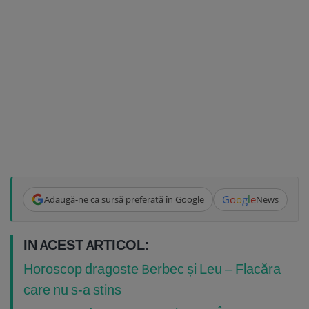
G
o
o
g
l
e
Adaugă-ne ca sursă preferată în Google
News
IN ACEST ARTICOL:
Horoscop dragoste Berbec și Leu – Flacăra
care nu s-a stins