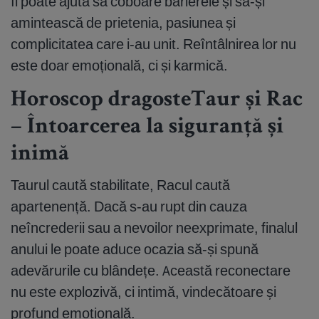
îi poate ajuta să coboare barierele și să-și
amintească de prietenia, pasiunea și
complicitatea care i-au unit. Reîntâlnirea lor nu
este doar emoțională, ci și karmică.
Horoscop dragosteTaur și Rac
– Întoarcerea la siguranță și
inimă
Taurul caută stabilitate, Racul caută
apartenență. Dacă s-au rupt din cauza
neîncrederii sau a nevoilor neexprimate, finalul
anului le poate aduce ocazia să-și spună
adevărurile cu blândețe. Această reconectare
nu este explozivă, ci intimă, vindecătoare și
profund emoțională.