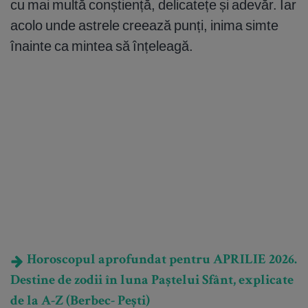
cu mai multă conștiență, delicatețe și adevăr. Iar
acolo unde astrele creează punți, inima simte
înainte ca mintea să înțeleagă.
Horoscopul aprofundat pentru APRILIE 2026.
Destine de zodii în luna Paștelui Sfânt, explicate
de la A-Z (Berbec- Pești)