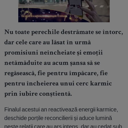
Nu toate perechile destrămate se întorc,
dar cele care au lăsat în urmă
promisiuni neîncheiate și emoții
netămăduite au acum șansa să se
regăsească, fie pentru împăcare, fie
pentru încheierea unui cerc karmic
prin iubire conștientă.
Finalul acestui an reactivează energii karmice,
deschide porțile reconcilierii și aduce lumină
peste relații care au ars intens, dar au cedat sub