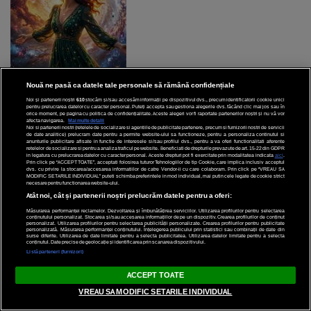
Nouă ne pasă ca datele tale personale să rămână confidențiale
Noi și partenerii noștri
610
stocăm și/sau accesăm informații pe dispozitivul dvs., precum identificatorii cookie unici
pentru prelucrarea datelor cu caracter personal. Puteți accepta sau gestiona alegerile dvs. făcând clic mai jos sau în
orice moment, pe pagina cu politica de confidențialitate. Aceste alegeri vor fi raportate partenerilor noștri și nu vă vor
afecta navigarea.
Mai multe detalii
Noi si partenerii nostri (retelele de socializare si agentiile de publicitate partenere, precum si furnizorii nostri de servicii
Testul Legăturii Karmice:
de date analitice) prelucram date pentru a permite website-ului sa functioneze, pentru a personaliza continutul si
anunturile publicitare afisate in functie de interesele si/sau profilul dvs., pentru a va oferi functionalitati aferente
Cum vei recunoaște o
retelelor de socializare si pentru a analiza traficul pe website. Beneficiati de drepturile prevazute de art. 15-22 din GDPR
in legatura cu prelucrarea datelor cu caracter personal. Aceste drepturi pot fi exercitate prin modalitatea indicata
aici
.
legătură predestinată?
Prin click pe “ACCEPT TOATE”, acceptati folosirea tuturor Tehnologiilor de tip Cookie, care implica inclusiv acceptul
dvs. cu privire la stocarea/accesarea informatiilor de catre Vendor-ii cu care colaboram. Prin click pe “VREAU SA
MODIFIC SETARILE INDIVIDUAL” puteti schimba preferintele in mod individual, mai putin cele legate de cookie strict
necesare pentru functionarea website-ului.
Atât noi, cât și partenerii noștri prelucrăm datele pentru a oferi:
Măsurarea performanței reclamelor. Dezvoltarea și îmbunătățirea serviciilor. Utilizarea profilurilor pentru selectarea
conținutului personalizat. Stocarea și/sau accesarea informațiilor de pe un dispozitiv. Crearea profilurilor de conținut
personalizat. Utilizarea profilurilor pentru selectarea publicității personalizate. Crearea profilurilor pentru publicitate
personalizată. Măsurarea performanței conținutului. Înțelegerea publicului prin statistici sau combinații de date din
surse diferite. Utilizarea de date limitate pentru a selecta publicitatea. Utilizarea datelor limitate pentru a selecta
conținutul. Date precise de geolocație și identificarea prin scanarea dispozitivului.
Listă parteneri (furnizori)
ACCEPT TOATE
VREAU SA MODIFIC SETARILE INDIVIDUAL
Este postul intermitent