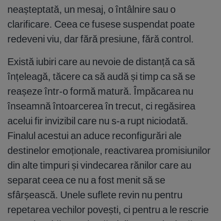
neașteptată, un mesaj, o întâlnire sau o
clarificare. Ceea ce fusese suspendat poate
redeveni viu, dar fără presiune, fără control.
Există iubiri care au nevoie de distanță ca să
înțeleagă, tăcere ca să audă și timp ca să se
reașeze într-o formă matură. Împăcarea nu
înseamnă întoarcerea în trecut, ci regăsirea
acelui fir invizibil care nu s-a rupt niciodată.
Finalul acestui an aduce reconfigurări ale
destinelor emoționale, reactivarea promisiunilor
din alte timpuri și vindecarea rănilor care au
separat ceea ce nu a fost menit să se
sfârșească. Unele suflete revin nu pentru
repetarea vechilor povești, ci pentru a le rescrie