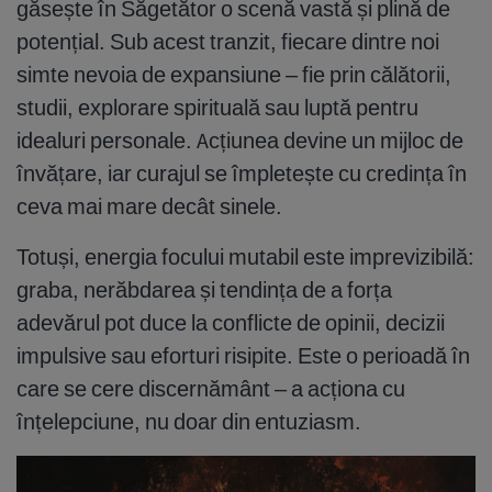
găsește în Săgetător o scenă vastă și plină de
potențial. Sub acest tranzit, fiecare dintre noi
simte nevoia de expansiune – fie prin călătorii,
studii, explorare spirituală sau luptă pentru
idealuri personale. Acțiunea devine un mijloc de
învățare, iar curajul se împletește cu credința în
ceva mai mare decât sinele.
Totuși, energia focului mutabil este imprevizibilă:
graba, nerăbdarea și tendința de a forța
adevărul pot duce la conflicte de opinii, decizii
impulsive sau eforturi risipite. Este o perioadă în
care se cere discernământ – a acționa cu
înțelepciune, nu doar din entuziasm.