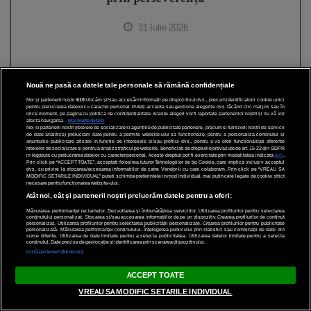
31 Iulie 2026
Nouă ne pasă ca datele tale personale să rămână confidențiale
Noi și partenerii noștri
610
stocăm și/sau accesăm informații pe dispozitivul dvs., precum identificatorii cookie unici
pentru prelucrarea datelor cu caracter personal. Puteți accepta sau gestiona alegerile dvs. făcând clic mai jos sau în
orice moment, pe pagina cu politica de confidențialitate. Aceste alegeri vor fi raportate partenerilor noștri și nu vă vor
afecta navigarea.
Mai multe detalii
Noi si partenerii nostri (retelele de socializare si agentiile de publicitate partenere, precum si furnizorii nostri de servicii
de date analitice) prelucram date pentru a permite website-ului sa functioneze, pentru a personaliza continutul si
anunturile publicitare afisate in functie de interesele si/sau profilul dvs., pentru a va oferi functionalitati aferente
retelelor de socializare si pentru a analiza traficul pe website. Beneficiati de drepturile prevazute de art. 15-22 din GDPR
in legatura cu prelucrarea datelor cu caracter personal. Aceste drepturi pot fi exercitate prin modalitatea indicata
aici
.
Prin click pe “ACCEPT TOATE”, acceptati folosirea tuturor Tehnologiilor de tip Cookie, care implica inclusiv acceptul
dvs. cu privire la stocarea/accesarea informatiilor de catre Vendor-ii cu care colaboram. Prin click pe “VREAU SA
MODIFIC SETARILE INDIVIDUAL” puteti schimba preferintele in mod individual, mai putin cele legate de cookie strict
necesare pentru functionarea website-ului.
Atât noi, cât și partenerii noștri prelucrăm datele pentru a oferi:
Măsurarea performanței reclamelor. Dezvoltarea și îmbunătățirea serviciilor. Utilizarea profilurilor pentru selectarea
conținutului personalizat. Stocarea și/sau accesarea informațiilor de pe un dispozitiv. Crearea profilurilor de conținut
personalizat. Utilizarea profilurilor pentru selectarea publicității personalizate. Crearea profilurilor pentru publicitate
personalizată. Măsurarea performanței conținutului. Înțelegerea publicului prin statistici sau combinații de date din
surse diferite. Utilizarea de date limitate pentru a selecta publicitatea. Utilizarea datelor limitate pentru a selecta
conținutul. Date precise de geolocație și identificarea prin scanarea dispozitivului.
Listă parteneri (furnizori)
ACCEPT TOATE
VREAU SA MODIFIC SETARILE INDIVIDUAL