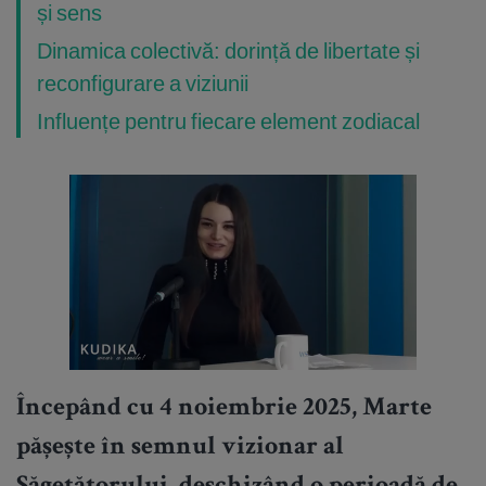
și sens
Dinamica colectivă: dorință de libertate și
reconfigurare a viziunii
Influențe pentru fiecare element zodiacal
Începând cu 4 noiembrie 2025, Marte
pășește în semnul vizionar al