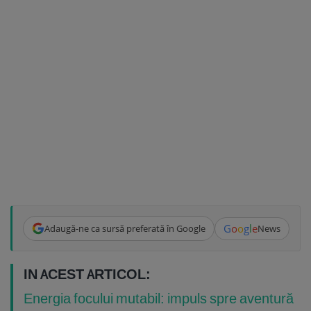
G
o
o
g
l
e
Adaugă-ne ca sursă preferată în Google
News
IN ACEST ARTICOL:
Energia focului mutabil: impuls spre aventură