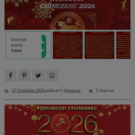
Deschide
galeria
4 poze
27 Octombrie 2025
publicat în
Horoscop
2 share-uri