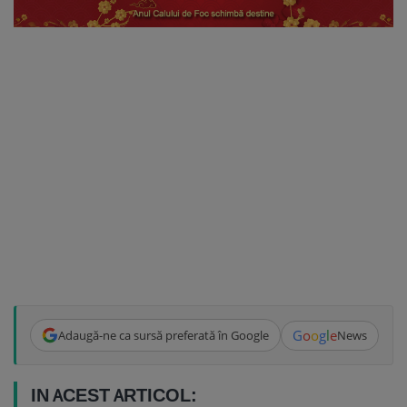
G
o
o
g
l
e
Adaugă-ne ca sursă preferată în Google
News
IN ACEST ARTICOL: