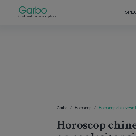
SPEC
Ghid pentru o viață împlinită
Garbo
Horoscop
Horoscop chinezesc Iep
Horoscop chine