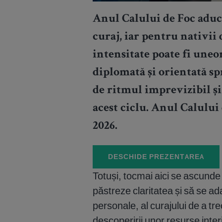
Anul Calului de Foc aduce
curaj, iar pentru nativii 
intensitate poate fi uneor
diplomată și orientată sp
de ritmul imprevizibil și
acest ciclu. Anul Calului
2026.
DESCHIDE PREZENTAREA
Totuși, tocmai aici se ascunde 
păstreze claritatea și să se ad
personale, al curajului de a tr
descoperirii unor resurse inte