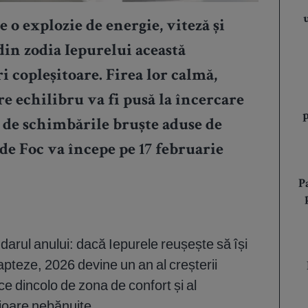
 o explozie de energie, viteză și
din zodia Iepurelui această
i copleșitoare. Firea lor calmă,
re echilibru va fi pusă la încercare
 de schimbările bruște aduse de
 de Foc va începe pe 17 februarie
P
darul anului: dacă Iepurele reușește să își
apteze, 2026 devine un an al creșterii
ece dincolo de zona de confort și al
rioare nebănuite.