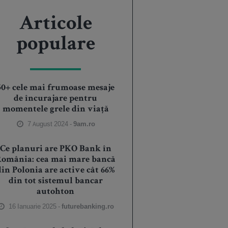
Articole
populare
50+ cele mai frumoase mesaje
de încurajare pentru
momentele grele din viață
7 August 2024 -
9am.ro
Ce planuri are PKO Bank în
România: cea mai mare bancă
din Polonia are active cât 66%
din tot sistemul bancar
autohton
16 Ianuarie 2025 -
futurebanking.ro