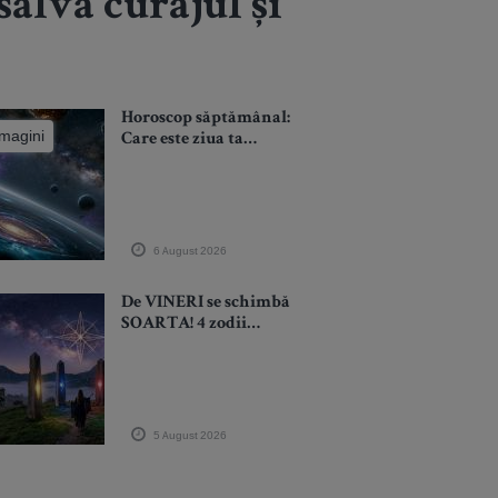
 salva curajul și
Horoscop săptămânal:
imagini
Care este ziua ta
norocoasă în funcție
de zodie în
săptămâna 10-16
august 2026?
6 August 2026
De VINERI se schimbă
SOARTA! 4 zodii
cărora Universul le
împlinește dorințele
5 August 2026