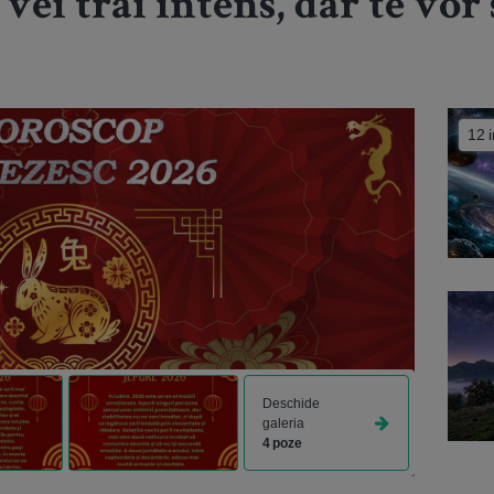
 vei trăi intens, dar te vor
12 
Deschide
galeria
4 poze