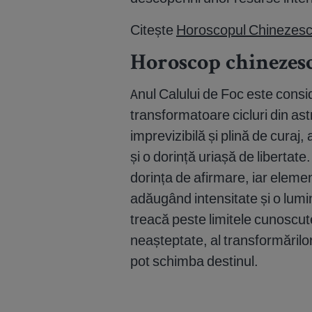
Citește
Horoscopul Chinezesc 2
Horoscop chinezesc
Anul Calului de Foc este consid
transformatoare cicluri din as
imprevizibilă și plină de curaj
și o dorință uriașă de libertat
dorința de afirmare, iar elemen
adăugând intensitate și o lumin
treacă peste limitele cunoscute. 
neașteptate, al transformărilor
pot schimba destinul.