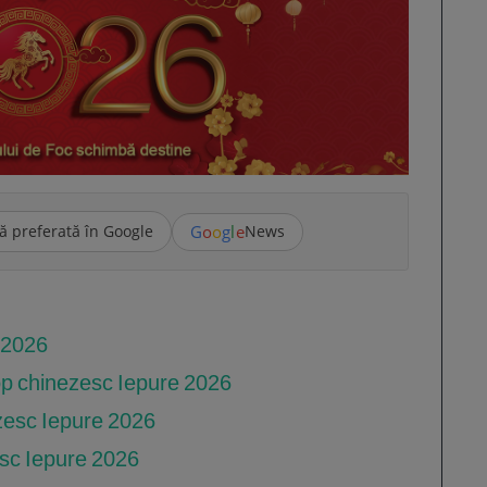
G
o
o
g
l
e
ă preferată în Google
News
 2026
cop chinezesc Iepure 2026
zesc Iepure 2026
sc Iepure 2026