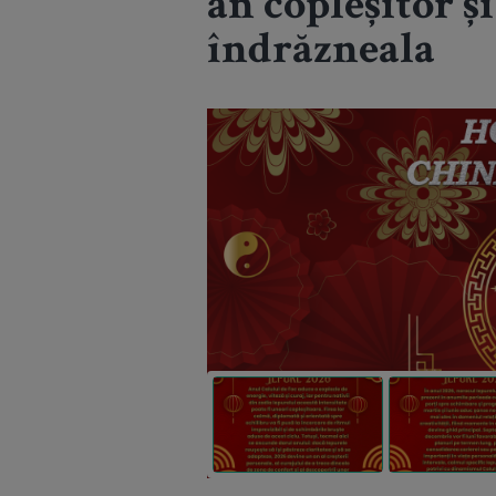
an copleșitor și
îndrăzneala