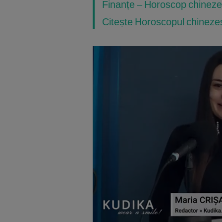
Finanțe – Horoscop chineze
Citește Horoscopul chinezesc