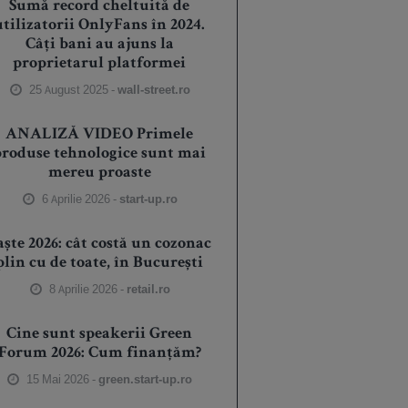
Sumă record cheltuită de
utilizatorii OnlyFans în 2024.
Câți bani au ajuns la
proprietarul platformei
25 August 2025 -
wall-street.ro
ANALIZĂ VIDEO Primele
produse tehnologice sunt mai
mereu proaste
6 Aprilie 2026 -
start-up.ro
aște 2026: cât costă un cozonac
plin cu de toate, în București
8 Aprilie 2026 -
retail.ro
Cine sunt speakerii Green
Forum 2026: Cum finanțăm?
15 Mai 2026 -
green.start-up.ro