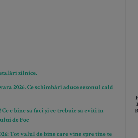
talări zilnice.
vara 2026. Ce schimbări aduce sezonul cald
 e bine să faci și ce trebuie să eviți în
R
lului de Foc
6: Tot valul de bine care vine spre tine te