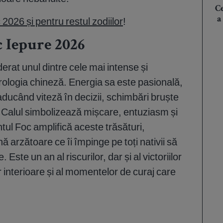
Ce
a
026 și pentru restul zodiilor
!
 Iepure 2026
erat unul dintre cele mai intense și
trologia chineză. Energia sa este pasională,
, aducând viteză în decizii, schimbări bruște
e. Calul simbolizează mișcare, entuziasm și
tul Foc amplifică aceste trăsături,
ă arzătoare ce îi împinge pe toți nativii să
Este un an al riscurilor, dar și al victoriilor
 interioare și al momentelor de curaj care