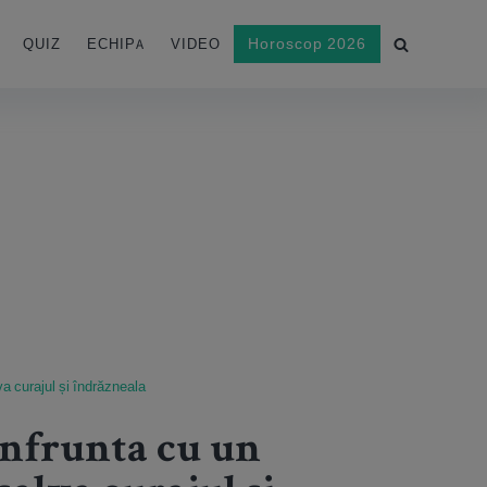
Horoscop 2026
QUIZ
ECHIPA
VIDEO
va curajul și îndrăzneala
onfrunta cu un