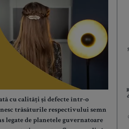
tă cu calități și defecte într-o
inesc trăsăturile respectivului semn
âns legate de planetele guvernatoare