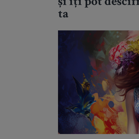
și îți pot desc
ta