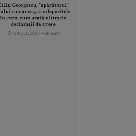
Călin Georgescu, ”apărătorul”
eului românesc, are depozitele
în euro: cum arată ultimele
declarații de avere
6 August 2026 -
kudika.ro