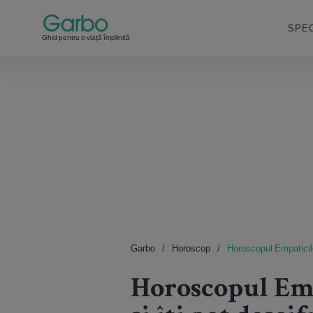
SPEC
Ghid pentru o viață împlinită
Garbo
Horoscop
Horoscopul Empaticilor:
Horoscopul Empa