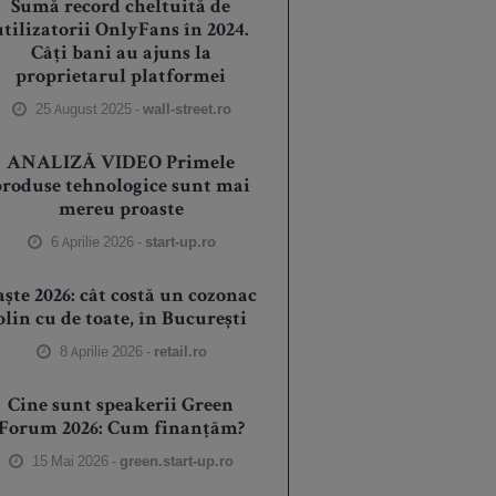
Sumă record cheltuită de
utilizatorii OnlyFans în 2024.
Câți bani au ajuns la
proprietarul platformei
25 August 2025 -
wall-street.ro
ANALIZĂ VIDEO Primele
produse tehnologice sunt mai
mereu proaste
6 Aprilie 2026 -
start-up.ro
aște 2026: cât costă un cozonac
plin cu de toate, în București
8 Aprilie 2026 -
retail.ro
Cine sunt speakerii Green
Forum 2026: Cum finanțăm?
15 Mai 2026 -
green.start-up.ro