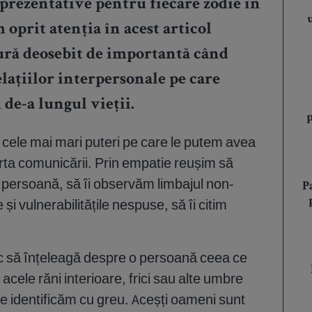
prezentative pentru fiecare zodie în
 oprit atenția în acest articol
tură deosebit de importantă când
elațiilor interpersonale pe care
de-a lungul vieții.
 cele mai mari puteri pe care le putem avea
e arta comunicării. Prin empatie reușim să
 persoană, să îi observăm limbajul non-
P
 și vulnerabilitățile nespuse, să îi citim
sc să înțeleagă despre o persoană ceea ce
acele răni interioare, frici sau alte umbre
le identificăm cu greu. Aceșți oameni sunt