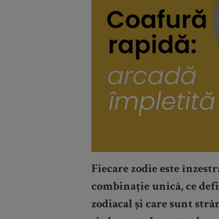
Fiecare zodie este înzestra
combinație unică, ce def
zodiacal și care sunt str