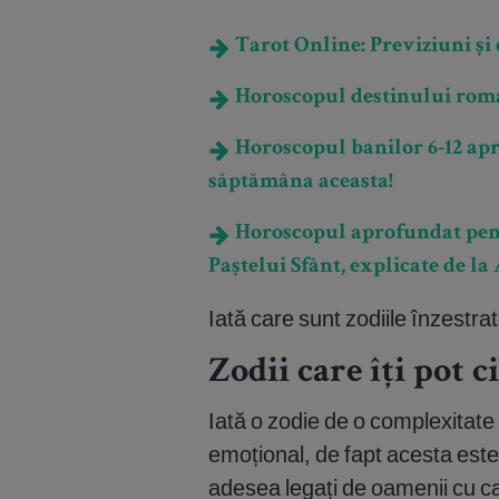
Tarot Online: Previziuni și e
Horoscopul destinului romant
Horoscopul banilor 6-12 apri
săptămâna aceasta!
Horoscopul aprofundat pent
Paștelui Sfânt, explicate de la 
Iată care sunt zodiile înzestra
Zodii care îți pot c
Iată o zodie de o complexitat
emoțional, de fapt acesta este
adesea legați de oamenii cu ca