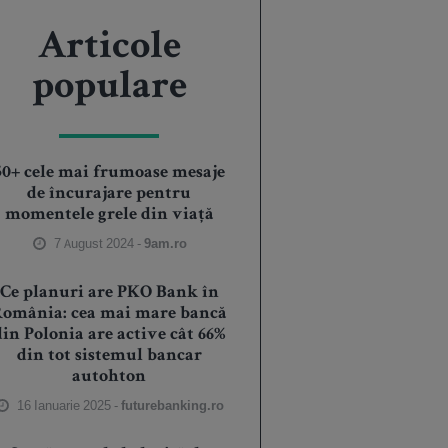
Articole
populare
50+ cele mai frumoase mesaje
de încurajare pentru
momentele grele din viață
7 August 2024 -
9am.ro
Ce planuri are PKO Bank în
România: cea mai mare bancă
din Polonia are active cât 66%
din tot sistemul bancar
autohton
16 Ianuarie 2025 -
futurebanking.ro