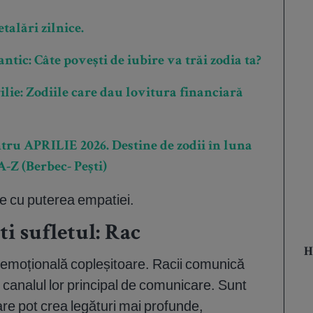
talări zilnice.
ic: Câte povești de iubire va trăi zodia ta?
lie: Zodiile care dau lovitura financiară
ru APRILIE 2026. Destine de zodii în luna
A-Z (Berbec- Pești)
te cu puterea empatiei.
iti sufletul: Rac
H
e emoțională copleșitoare. Racii comunică
 canalul lor principal de comunicare. Sunt
re pot crea legături mai profunde,