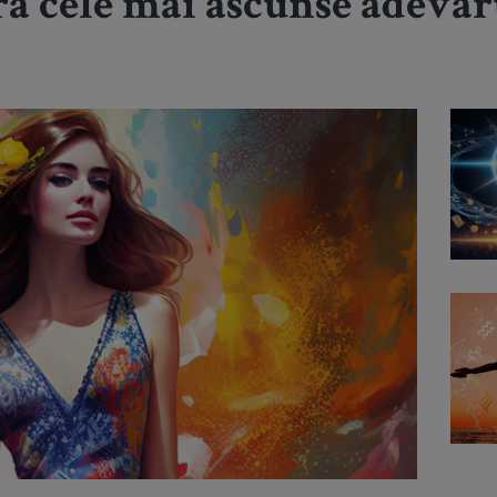
ifra cele mai ascunse adevă