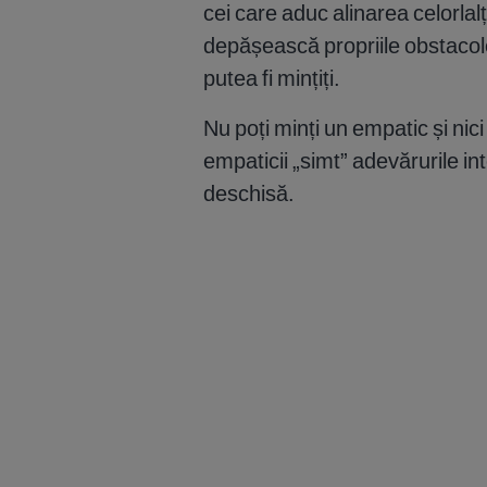
cei care aduc alinarea celorlalț
depășească propriile obstacol
putea fi mințiți.
Nu poți minți un empatic și nic
empaticii „simt” adevărurile in
deschisă.