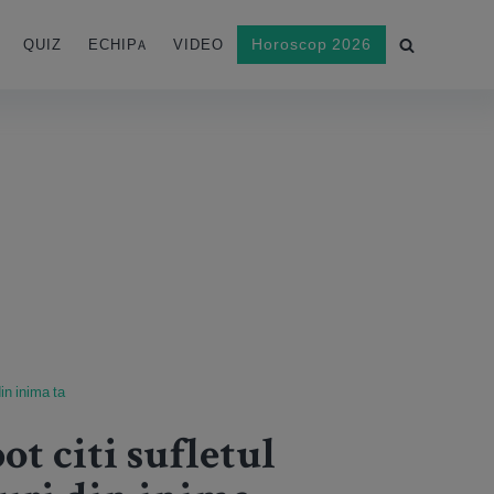
Horoscop 2026
QUIZ
ECHIPA
VIDEO
din inima ta
ot citi sufletul