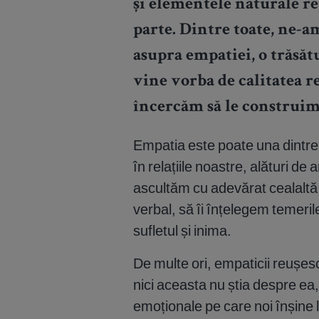
și elementele naturale re
parte. Dintre toate, ne-am
asupra empatiei, o trăsă
vine vorba de calitatea r
încercăm să le construim 
Empatia este poate una dintre
în relațiile noastre, alături d
ascultăm cu adevărat cealaltă
verbal, să îi înțelegem temerile
sufletul și inima.
De multe ori, empaticii reușe
nici aceasta nu știa despre ea, 
emoționale pe care noi înșine 