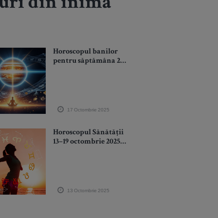
ruri din inima
Horoscopul banilor
pentru săptămâna 20-
26 octombrie
17 Octombrie 2025
Horoscopul Sănătății
13–19 octombrie 2025:
Când trupul devine
templul sufletului
13 Octombrie 2025