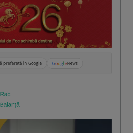
G
o
o
g
l
e
ă preferată în Google
News
: Rac
: Balanță