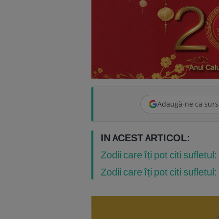
Adaugă-ne ca surs
IN ACEST ARTICOL:
Zodii care îți pot citi sufletul
Zodii care îți pot citi sufletul