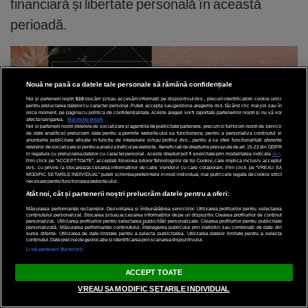
financiară și libertate personală în această
perioadă.
Nouă ne pasă ca datele tale personale să rămână confidențiale
Noi și partenerii noștri
610
stocăm și/sau accesăm informații pe dispozitivul dvs., precum identificatorii cookie unici
pentru prelucrarea datelor cu caracter personal. Puteți accepta sau gestiona alegerile dvs. făcând clic mai jos sau în
orice moment, pe pagina cu politica de confidențialitate. Aceste alegeri vor fi raportate partenerilor noștri și nu vă vor
afecta navigarea.
Mai multe detalii
Noi si partenerii nostri (retelele de socializare si agentiile de publicitate partenere, precum si furnizorii nostri de servicii
de date analitice) prelucram date pentru a permite website-ului sa functioneze, pentru a personaliza continutul si
anunturile publicitare afisate in functie de interesele si/sau profilul dvs., pentru a va oferi functionalitati aferente
retelelor de socializare si pentru a analiza traficul pe website. Beneficiati de drepturile prevazute de art. 15-22 din GDPR
in legatura cu prelucrarea datelor cu caracter personal. Aceste drepturi pot fi exercitate prin modalitatea indicata
aici
.
Prin click pe “ACCEPT TOATE”, acceptati folosirea tuturor Tehnologiilor de tip Cookie, care implica inclusiv acceptul
dvs. cu privire la stocarea/accesarea informatiilor de catre Vendor-ii cu care colaboram. Prin click pe “VREAU SA
MODIFIC SETARILE INDIVIDUAL” puteti schimba preferintele in mod individual, mai putin cele legate de cookie strict
necesare pentru functionarea website-ului.
Atât noi, cât și partenerii noștri prelucrăm datele pentru a oferi:
Măsurarea performanței reclamelor. Dezvoltarea și îmbunătățirea serviciilor. Utilizarea profilurilor pentru selectarea
conținutului personalizat. Stocarea și/sau accesarea informațiilor de pe un dispozitiv. Crearea profilurilor de conținut
personalizat. Utilizarea profilurilor pentru selectarea publicității personalizate. Crearea profilurilor pentru publicitate
personalizată. Măsurarea performanței conținutului. Înțelegerea publicului prin statistici sau combinații de date din
surse diferite. Utilizarea de date limitate pentru a selecta publicitatea. Utilizarea datelor limitate pentru a selecta
conținutul. Date precise de geolocație și identificarea prin scanarea dispozitivului.
Listă parteneri (furnizori)
LIVE
ACCEPT TOATE
VREAU SA MODIFIC SETARILE INDIVIDUAL