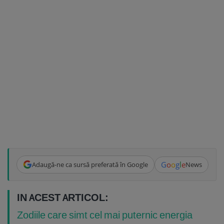
G
o
o
g
l
e
Adaugă-ne ca sursă preferată în Google
News
IN ACEST ARTICOL:
Zodiile care simt cel mai puternic energia