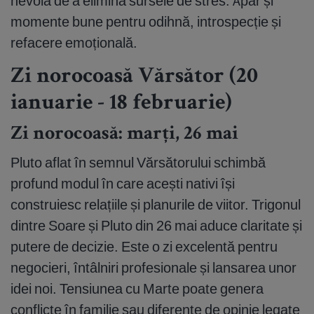
nevoia de a elimina sursele de stres. Apar și
momente bune pentru odihnă, introspecție și
refacere emoțională.
Zi norocoasă Vărsător (20
ianuarie - 18 februarie)
Zi norocoasă: marți, 26 mai
Pluto aflat în semnul Vărsătorului schimbă
profund modul în care acești nativi își
construiesc relațiile și planurile de viitor. Trigonul
dintre Soare și Pluto din 26 mai aduce claritate și
putere de decizie. Este o zi excelentă pentru
negocieri, întâlniri profesionale și lansarea unor
idei noi. Tensiunea cu Marte poate genera
conflicte în familie sau diferențe de opinie legate