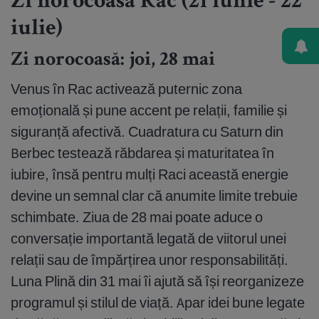
Zi norocoasă Rac (21 iunie - 22
iulie)
Zi norocoasă: joi, 28 mai
Venus în Rac activează puternic zona
emoțională și pune accent pe relații, familie și
siguranță afectivă. Cuadratura cu Saturn din
Berbec testează răbdarea și maturitatea în
iubire, însă pentru mulți Raci această energie
devine un semnal clar că anumite limite trebuie
schimbate. Ziua de 28 mai poate aduce o
conversație importantă legată de viitorul unei
relații sau de împărțirea unor responsabilități.
Luna Plină din 31 mai îi ajută să își reorganizeze
programul și stilul de viață. Apar idei bune legate