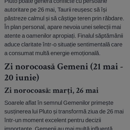
Pluto poate genera conflicte cu persoane
autoritare pe 26 mai, Taurii reușesc să își
păstreze calmul și să câștige teren prin răbdare.
În plan personal, apare nevoia unei selecții mai
atente a oamenilor apropiați. Finalul săptămânii
aduce claritate într-o situație sentimentală care
a consumat multă energie emoțională.
Zi norocoasă Gemeni (21 mai -
20 iunie)
Zi norocoasă: marți, 26 mai
Soarele aflat în semnul Gemenilor primește
susținerea lui Pluto și transformă ziua de 26 mai
într-un moment excelent pentru decizii
importante. Gemenii au mai multă influență