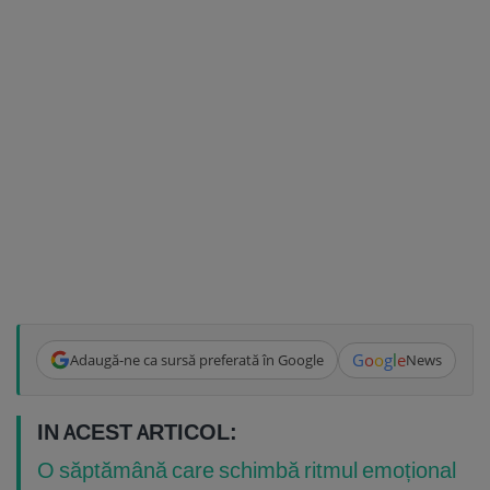
G
o
o
g
l
e
Adaugă-ne ca sursă preferată în Google
News
IN ACEST ARTICOL:
O săptămână care schimbă ritmul emoțional