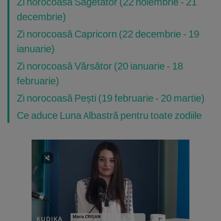
Zi norocoasă Săgetător (22 noiembrie - 21
decembrie)
Zi norocoasă Capricorn (22 decembrie - 19
ianuarie)
Zi norocoasă Vărsător (20 ianuarie - 18
februarie)
Zi norocoasă Pești (19 februarie - 20 martie)
Ce aduce Luna Albastră pentru toate zodiile