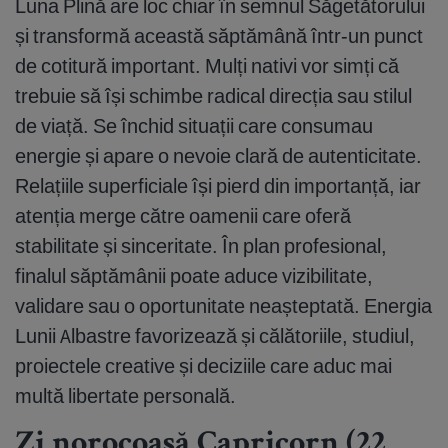
Luna Plină are loc chiar în semnul Săgetătorului
și transformă această săptămână într-un punct
de cotitură important. Mulți nativi vor simți că
trebuie să își schimbe radical direcția sau stilul
de viață. Se închid situații care consumau
energie și apare o nevoie clară de autenticitate.
Relațiile superficiale își pierd din importanță, iar
atenția merge către oamenii care oferă
stabilitate și sinceritate. În plan profesional,
finalul săptămânii poate aduce vizibilitate,
validare sau o oportunitate neașteptată. Energia
Lunii Albastre favorizează și călătoriile, studiul,
proiectele creative și deciziile care aduc mai
multă libertate personală.
Zi norocoasă Capricorn (22