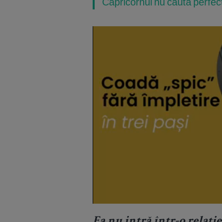
Capricornul nu caută perfecț
Ea nu intră într-o relație 