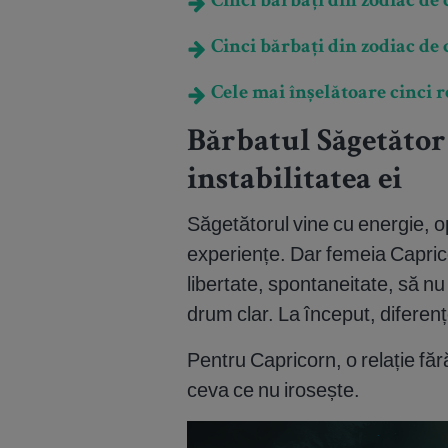
Cinci bărbați din zodiac de
Cinci bărbați din zodiac de 
Cele mai înșelătoare cinci r
Bărbatul Săgetător 
instabilitatea ei
Săgetătorul vine cu energie, o
experiențe. Dar femeia Caprico
libertate, spontaneitate, să nu 
drum clar. La început, diferenț
Pentru Capricorn, o relație fără
ceva ce nu irosește.