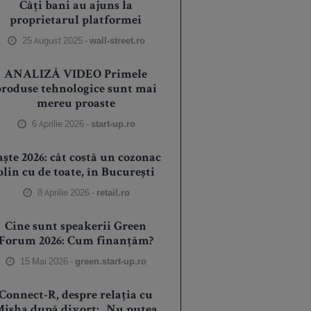
Câți bani au ajuns la
proprietarul platformei
25 August 2025 -
wall-street.ro
ANALIZĂ VIDEO Primele
produse tehnologice sunt mai
mereu proaste
6 Aprilie 2026 -
start-up.ro
aște 2026: cât costă un cozonac
plin cu de toate, în București
8 Aprilie 2026 -
retail.ro
Cine sunt speakerii Green
Forum 2026: Cum finanțăm?
15 Mai 2026 -
green.start-up.ro
Connect-R, despre relația cu
isha după divorț: „Nu putea