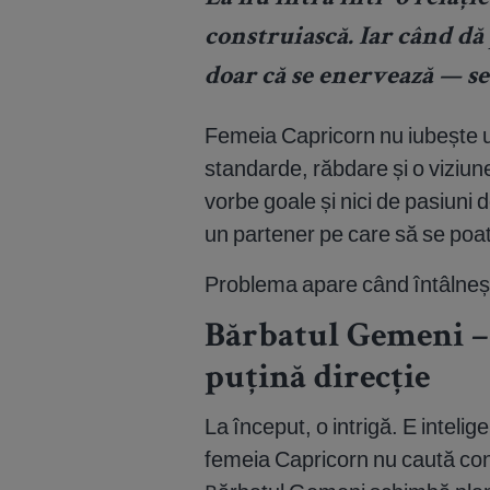
construiască. Iar când dă 
doar că se enervează — s
Femeia Capricorn nu iubește uș
standarde, răbdare și o viziun
vorbe goale și nici de pasiuni 
un partener pe care să se poa
Problema apare când întâlneș
Bărbatul Gemeni –
puțină direcție
La început, o intrigă. E intelige
femeia Capricorn nu caută conv