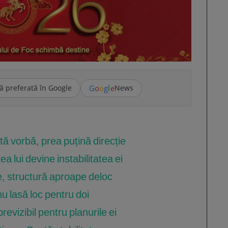
G
o
o
g
l
e
ă preferată în Google
News
ă vorbă, prea puțină direcție
a lui devine instabilitatea ei
e, structură aproape deloc
u lasă loc pentru doi
evizibil pentru planurile ei