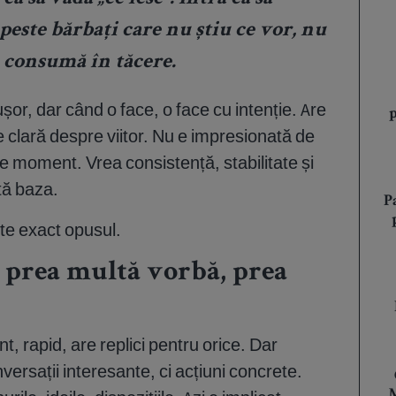
peste bărbați care nu știu ce vor, nu
e consumă în tăcere.
or, dar când o face, o face cu intenție. Are
e clară despre viitor. Nu e impresionată de
de moment. Vrea consistență, stabilitate și
tă baza.
P
te exact opusul.
 prea multă vorbă, prea
nt, rapid, are replici pentru orice. Dar
ersații interesante, ci acțiuni concrete.
M