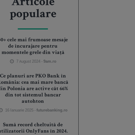
Articole
populare
50+ cele mai frumoase mesaje
de încurajare pentru
momentele grele din viață
7 August 2024 -
9am.ro
Ce planuri are PKO Bank în
România: cea mai mare bancă
din Polonia are active cât 66%
din tot sistemul bancar
autohton
16 Ianuarie 2025 -
futurebanking.ro
Sumă record cheltuită de
utilizatorii OnlyFans în 2024.