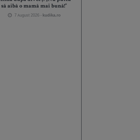
să aibă o mamă mai bună!”
7 August 2026 -
kudika.ro