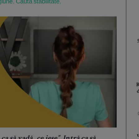
iune. Caută stabilitate.
ca să vadă „ce iese”. Intră ca să