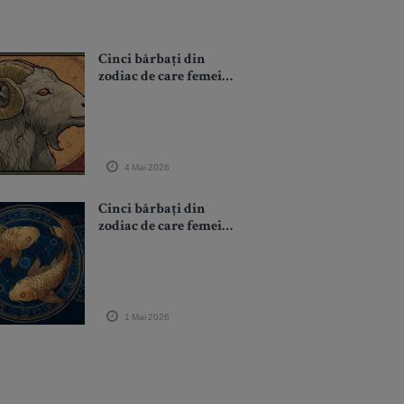
Cinci bărbați din
zodiac de care femeia
Berbec ar trebui să
fugă
4 Mai 2026
Cinci bărbați din
zodiac de care femeia
Pești ar trebui să fugă
1 Mai 2026