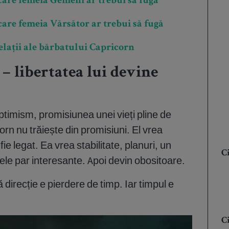
 care femeia Gemeni ar trebui să fugă
care femeia Vărsător ar trebui să fugă
elații ale bărbatului Capricorn
– libertatea lui devine
ptimism, promisiunea unei vieți pline de
rn nu trăiește din promisiuni. El vrea
fie legat. Ea vrea stabilitate, planuri, un
C
ele par interesante. Apoi devin obositoare.
 direcție e pierdere de timp. Iar timpul e
C