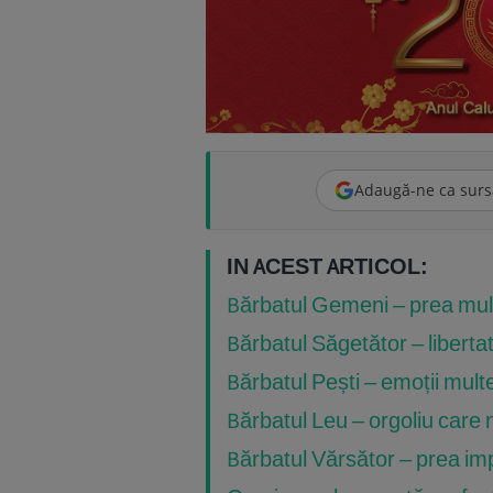
Adaugă-ne ca surs
IN ACEST ARTICOL:
Bărbatul Gemeni – prea mult
Bărbatul Săgetător – libertate
Bărbatul Pești – emoții mult
Bărbatul Leu – orgoliu care n
Bărbatul Vărsător – prea impr