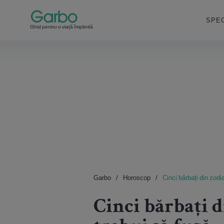
SPEC
Ghid pentru o viață împlinită
Garbo
Horoscop
Cinci bărbați din zodi
Cinci bărbați d