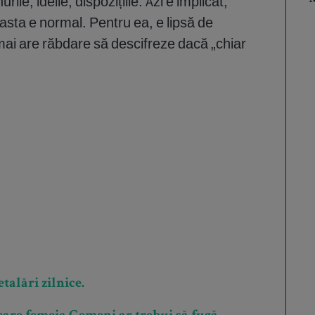
e, ideile, dispozițiile. Azi e implicat,
asta e normal. Pentru ea, e lipsă de
mai are răbdare să descifreze dacă „chiar
talări zilnice.