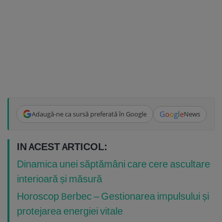
G
o
o
g
l
e
Adaugă-ne ca sursă preferată în Google
News
IN ACEST ARTICOL:
Dinamica unei săptămâni care cere ascultare
interioară și măsură
Horoscop Berbec – Gestionarea impulsului și
protejarea energiei vitale