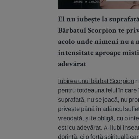
El nu iubește la suprafață
Bărbatul Scorpion te priv
acolo unde nimeni nu a ma
intensitate aproape mistic
adevărat
Iubirea unui bărbat Scorpion
nu
pentru totdeauna felul în care 
suprafață, nu se joacă, nu pro
privește până în adâncul sufle
vreodată, și te obligă, cu o in
ești cu adevărat. A-l iubi îns
dorință, ci o forță spirituală ca