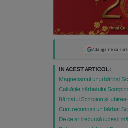
Adaugă-ne ca surs
IN ACEST ARTICOL:
Magnetismul unui bărbat Sco
Calitățile bărbatului Scorpio
Bărbatul Scorpion și iubirea –
Cum recunoști un bărbat Scor
De ce ar trebui să iubești m