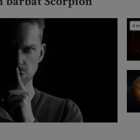
un bărbat Scorpion
4 i