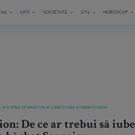
IAL
LIFE
SOCIETATE
STIL
HOROSCOP
ce ar trebui să iubești măcar o dată în viață un bărbat Scorpion
on: De ce ar trebui să iub