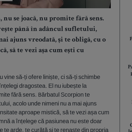
, nu se joacă, nu promite fără sens.
ește până în adâncul sufletului,
i ajuns vreodată, și te obligă, cu o
ă, să te vezi așa cum ești cu
P
 vine să-ți ofere liniște, ci să-ți schimbe
înțelegi dragostea. El nu iubește la
mite fără sens. Bărbatul Scorpion te
tului, acolo unde nimeni nu a mai ajuns
tensitate aproape mistică, să te vezi așa cum
eamnă a înțelege că pasiunea nu este doar
re te arde, te curăță și te renaște din propria
l