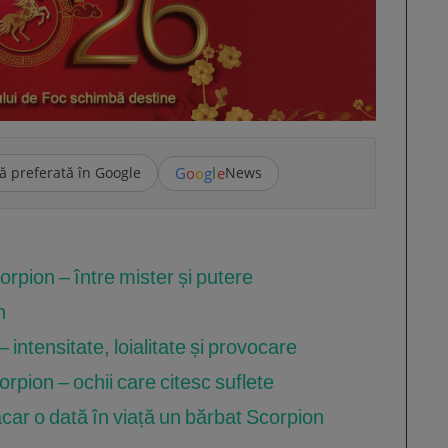
G
o
o
g
l
e
ă preferată în Google
News
rpion – între mister și putere
n
 intensitate, loialitate și provocare
pion – ochii care citesc suflete
ăcar o dată în viață un bărbat Scorpion