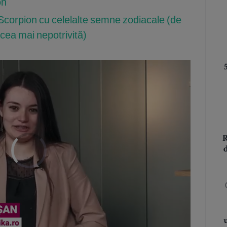
on
 Scorpion cu celelalte semne zodiacale (de
a cea mai nepotrivită)
Următorul videoclip în 5
Anulează