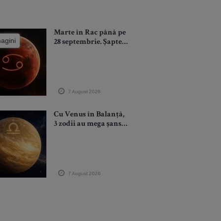
Marte în Rac până pe
magini
28 septembrie. Șapte
săptămâni în care
emoțiile devin
combustibil pentru
ambiție. Luptăm
pentru ce iubim
7 August 2026
Cu Venus în Balanță,
3 zodii au mega șanse
să își întâlnească
dragostea până la
finele tranzitului (și
chiar să se
căsătorească)
7 August 2026