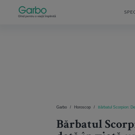
SPEC
Ghid pentru o viață împlinită
Garbo
Horoscop
Bărbatul Scorpion: De 
Bărbatul Scorpi