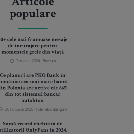
Articole
populare
50+ cele mai frumoase mesaje
de încurajare pentru
momentele grele din viață
7 August 2024 -
9am.ro
Ce planuri are PKO Bank în
România: cea mai mare bancă
din Polonia are active cât 66%
din tot sistemul bancar
autohton
16 Ianuarie 2025 -
futurebanking.ro
Sumă record cheltuită de
utilizatorii OnlyFans în 2024.