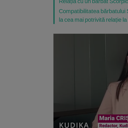
Relația cu un bărbat Scorpi
Compatibilitatea bărbatului
la cea mai potrivită relație l