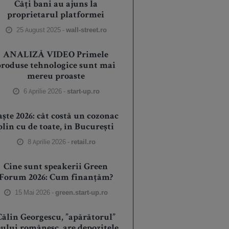
Câți bani au ajuns la
proprietarul platformei
25 August 2025 -
wall-street.ro
ANALIZĂ VIDEO Primele
produse tehnologice sunt mai
mereu proaste
6 Aprilie 2026 -
start-up.ro
aște 2026: cât costă un cozonac
plin cu de toate, în București
8 Aprilie 2026 -
retail.ro
Cine sunt speakerii Green
Forum 2026: Cum finanțăm?
15 Mai 2026 -
green.start-up.ro
Călin Georgescu, ”apărătorul”
eului românesc, are depozitele