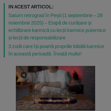
IN ACEST ARTICOL:
Saturn retrograd în Pești (1 septembrie – 28
noiembrie 2025) – Etapă de curățare și
echilibrare karmică cu lecții karmice puternice
și lecții de responsabilizare
3 zodii care își poartă propriile bătălii karmice
în această perioadă. Învață multe!