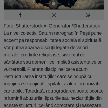
Foto:
Shutterstock AI Generator
/
Shutterstock
La nivel colectiv, Saturn retrograd în Pești pune
accent pe responsabilitatea socială și spirituală.
Vor putea apărea discuții legate de valori
morale, credințe religioase, sistemul de
sănătate sau domenii ce implică asistența celor
vulnerabili. Planeta disciplinei cere acum
restructurarea instituțiilor care se ocupă cu
îngrijirea și sprijinul – spitale, aziluri, organizații
caritabile. Totodată, retrogradarea poate scoate
la lumină abuzurile, lipsurile sau neclaritățile din
aceste structuri, cerând corectare și reașezare