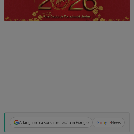
G
o
o
g
l
e
Adaugă-ne ca sursă preferată în Google
News