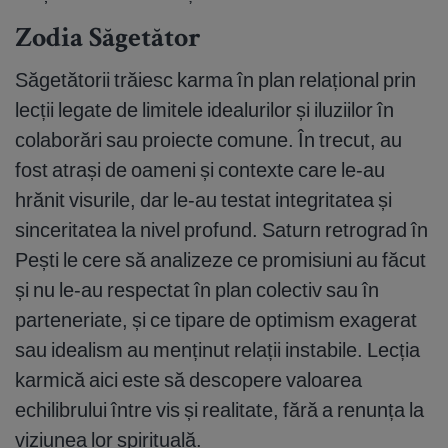
Zodia Săgetător
Săgetătorii trăiesc karma în plan relațional prin
lecții legate de limitele idealurilor și iluziilor în
colaborări sau proiecte comune. În trecut, au
fost atrași de oameni și contexte care le-au
hrănit visurile, dar le-au testat integritatea și
sinceritatea la nivel profund. Saturn retrograd în
Pești le cere să analizeze ce promisiuni au făcut
și nu le-au respectat în plan colectiv sau în
parteneriate, și ce tipare de optimism exagerat
sau idealism au menținut relații instabile. Lecția
karmică aici este să descopere valoarea
echilibrului între vis și realitate, fără a renunța la
viziunea lor spirituală.