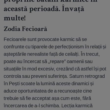
propriile bătălii karmice în
această perioadă. Învață
multe!
Zodia Fecioară
Fecioarele sunt provocate karmic să se
confrunte cu tiparele de perfecționism în relații și
așteptările nerealiste față de ceilalți. În trecut,
poate au încercat să „repare” oamenii sau
situațiile în mod excesiv, crezând că astfel își pot
controla sau preveni suferința. Saturn retrograd
în Pești scoate la lumină aceste dinamici și
aduce oportunitatea de a recunoaște cine
trebuie să fie acceptat așa cum este, fără
încercarea de a-l schimba. Lecția karmică