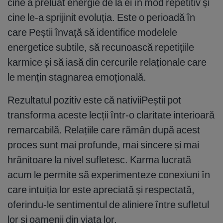
cine a preluat energie de la ei în mod repetitiv și
cine le-a sprijinit evoluția. Este o perioadă în
care Peștii învață să identifice modelele
energetice subtile, să recunoască repetițiile
karmice și să iasă din cercurile relaționale care
le mențin stagnarea emoțională.
Rezultatul pozitiv este că nativiiPeștii pot
transforma aceste lecții într-o claritate interioară
remarcabilă. Relațiile care rămân după acest
proces sunt mai profunde, mai sincere și mai
hrănitoare la nivel sufletesc. Karma lucrată
acum le permite să experimenteze conexiuni în
care intuiția lor este apreciată și respectată,
oferindu-le sentimentul de aliniere între sufletul
lor și oamenii din viața lor.