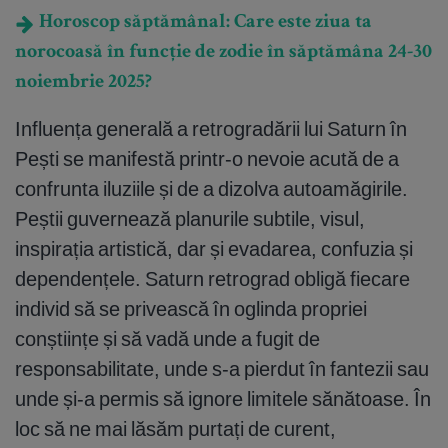
Horoscop săptămânal: Care este ziua ta
norocoasă în funcție de zodie în săptămâna 24-30
noiembrie 2025?
Influența generală a retrogradării lui Saturn în
Pești se manifestă printr-o nevoie acută de a
confrunta iluziile și de a dizolva autoamăgirile.
Peștii guvernează planurile subtile, visul,
inspirația artistică, dar și evadarea, confuzia și
dependențele. Saturn retrograd obligă fiecare
individ să se privească în oglinda propriei
conștiințe și să vadă unde a fugit de
responsabilitate, unde s-a pierdut în fantezii sau
unde și-a permis să ignore limitele sănătoase. În
loc să ne mai lăsăm purtați de curent,