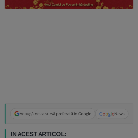
G
o
o
g
l
e
Adaugă-ne ca sursă preferată în Google
News
IN ACEST ARTICOL: