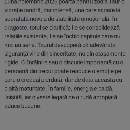
Luna noiembrie 2025 poartă pentru zodia Taur o
vibrație tandră, dar intensă, una care scoate la
suprafață nevoia de stabilitate emoțională. În
dragoste, totul se clarifică: fie se consolidează
relațiile existente, fie se închid capitole care nu
mai au sens. Taurul descoperă că adevărata
siguranță vine din sinceritate, nu din atașamente
rigide. O întâlnire sau o discuție importantă cu o
persoană din trecut poate readuce o emoție pe
care o credeai pierdută, dar de data aceasta cu
o altă maturitate. În familie, energia e caldă,
liniștită, iar o veste legată de o rudă apropiată
aduce bucurie.