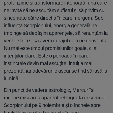
profunzime și transformare interioară, una care
ne invită să ne ascultăm sufletul și să privim cu
sinceritate către direcția în care mergem. Sub
influența Scorpionului, energia generală ne
împinge să depășim aparențele, să renunțăm la
vechile frici și să avem curajul de a ne reinventa.
Nu mai este timpul promisiunilor goale, ci al
intențiilor clare. Este o perioadă în care
instinctele devin mai ascuțite, intuiția mai
prezentă, iar adevărurile ascunse tind să iasă la
lumină.
Din punct de vedere astrologic, Mercur își
începe mișcarea aparent retrogradă în semnul
Scorpionului pe 9 noiembrie și o încheie spre
finalul lunii, creând contexte în care