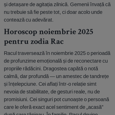
și detașare de agitația zilnică. Gemenii învață că
nu trebuie să fie peste tot, ci doar acolo unde
contează cu adevărat.
Horoscop noiembrie 2025
pentru zodia Rac
Racul traversează în noiembrie 2025 o perioadă
de profunzime emoțională și de reconectare cu
propriile rădăcini. Dragostea capătă o notă
calmă, dar profundă — un amestec de tandrețe
și înțelepciune. Cei aflați într-o relație simt
nevoia de stabilitate, de gesturi reale, nu de
promisiuni. Cei singuri pot cunoaște o persoană
care le oferă exact acel sentiment de „acasă”
după care tânjeau. În familie, Racul devine