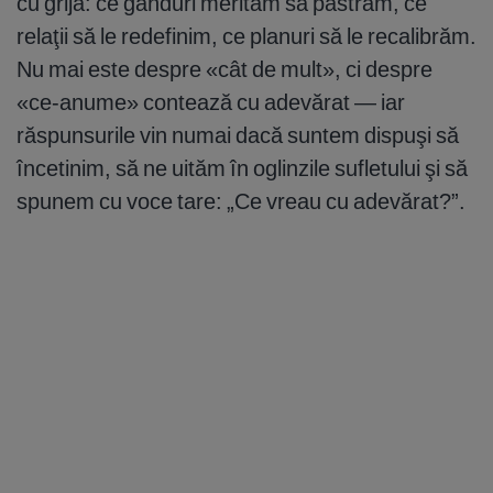
cu grijă: ce gânduri merităm să păstrăm, ce
relaţii să le redefinim, ce planuri să le recalibrăm.
Nu mai este despre «cât de mult», ci despre
«ce-anume» contează cu adevărat — iar
răspunsurile vin numai dacă suntem dispuşi să
încetinim, să ne uităm în oglinzile sufletului şi să
spunem cu voce tare: „Ce vreau cu adevărat?”.