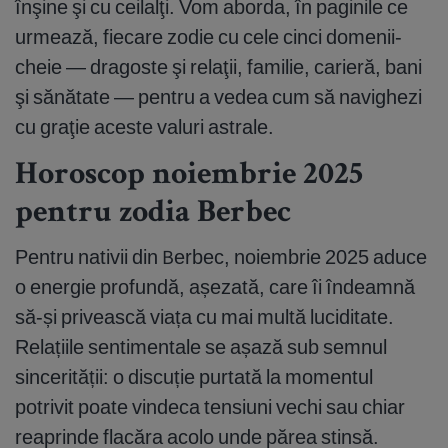
înşine şi cu ceilalţi. Vom aborda, în paginile ce
urmează, fiecare zodie cu cele cinci domenii-
cheie — dragoste şi relaţii, familie, carieră, bani
şi sănătate — pentru a vedea cum să navighezi
cu graţie aceste valuri astrale.
Horoscop noiembrie 2025
pentru zodia Berbec
Pentru nativii din Berbec, noiembrie 2025 aduce
o energie profundă, așezată, care îi îndeamnă
să-și privească viața cu mai multă luciditate.
Relațiile sentimentale se așază sub semnul
sincerității: o discuție purtată la momentul
potrivit poate vindeca tensiuni vechi sau chiar
reaprinde flacăra acolo unde părea stinsă.