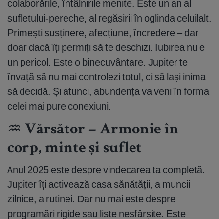
colaborările, întâlnirile menite. Este un an al
sufletului-pereche, al regăsirii în oglinda celuilalt.
Primești susținere, afecțiune, încredere – dar
doar dacă îți permiți să te deschizi. Iubirea nu e
un pericol. Este o binecuvântare. Jupiter te
învață să nu mai controlezi totul, ci să lași inima
să decidă. Și atunci, abundența va veni în forma
celei mai pure conexiuni.
♒ Vărsător – Armonie în
corp, minte și suflet
Anul 2025 este despre vindecarea ta completă.
Jupiter îți activează casa sănătății, a muncii
zilnice, a rutinei. Dar nu mai este despre
programări rigide sau liste nesfârșite. Este