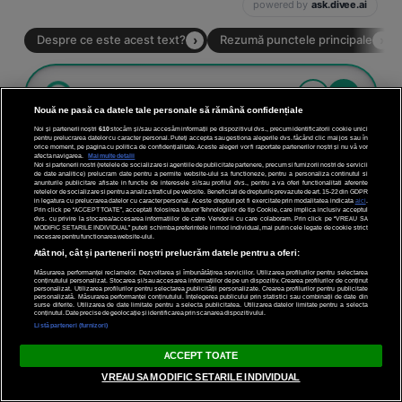
Nouă ne pasă ca datele tale personale să rămână confidențiale
Noi și partenerii noștri
610
stocăm și/sau accesăm informații pe dispozitivul dvs., precum identificatorii cookie unici
pentru prelucrarea datelor cu caracter personal. Puteți accepta sau gestiona alegerile dvs. făcând clic mai jos sau în
orice moment, pe pagina cu politica de confidențialitate. Aceste alegeri vor fi raportate partenerilor noștri și nu vă vor
afecta navigarea.
Mai multe detalii
Noi si partenerii nostri (retelele de socializare si agentiile de publicitate partenere, precum si furnizorii nostri de servicii
de date analitice) prelucram date pentru a permite website-ului sa functioneze, pentru a personaliza continutul si
anunturile publicitare afisate in functie de interesele si/sau profilul dvs., pentru a va oferi functionalitati aferente
retelelor de socializare si pentru a analiza traficul pe website. Beneficiati de drepturile prevazute de art. 15-22 din GDPR
in legatura cu prelucrarea datelor cu caracter personal. Aceste drepturi pot fi exercitate prin modalitatea indicata
aici
.
Prin click pe “ACCEPT TOATE”, acceptati folosirea tuturor Tehnologiilor de tip Cookie, care implica inclusiv acceptul
dvs. cu privire la stocarea/accesarea informatiilor de catre Vendor-ii cu care colaboram. Prin click pe “VREAU SA
MODIFIC SETARILE INDIVIDUAL” puteti schimba preferintele in mod individual, mai putin cele legate de cookie strict
necesare pentru functionarea website-ului.
Atât noi, cât și partenerii noștri prelucrăm datele pentru a oferi:
Măsurarea performanței reclamelor. Dezvoltarea și îmbunătățirea serviciilor. Utilizarea profilurilor pentru selectarea
conținutului personalizat. Stocarea și/sau accesarea informațiilor de pe un dispozitiv. Crearea profilurilor de conținut
personalizat. Utilizarea profilurilor pentru selectarea publicității personalizate. Crearea profilurilor pentru publicitate
personalizată. Măsurarea performanței conținutului. Înțelegerea publicului prin statistici sau combinații de date din
surse diferite. Utilizarea de date limitate pentru a selecta publicitatea. Utilizarea datelor limitate pentru a selecta
conținutul. Date precise de geolocație și identificarea prin scanarea dispozitivului.
Listă parteneri (furnizori)
ACCEPT TOATE
VREAU SA MODIFIC SETARILE INDIVIDUAL
Vladimir