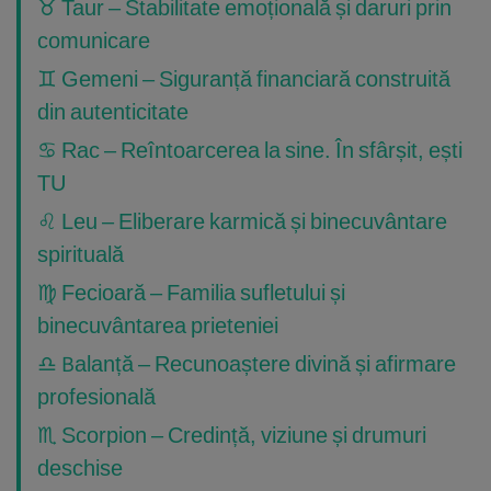
♉ Taur – Stabilitate emoțională și daruri prin
comunicare
♊ Gemeni – Siguranță financiară construită
din autenticitate
♋ Rac – Reîntoarcerea la sine. În sfârșit, ești
TU
♌ Leu – Eliberare karmică și binecuvântare
spirituală
♍ Fecioară – Familia sufletului și
binecuvântarea prieteniei
♎ Balanță – Recunoaștere divină și afirmare
profesională
♏ Scorpion – Credință, viziune și drumuri
deschise