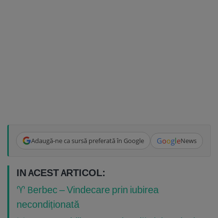
G
o
o
g
l
e
Adaugă-ne ca sursă preferată în Google
News
IN ACEST ARTICOL:
♈ Berbec – Vindecare prin iubirea
necondiționată