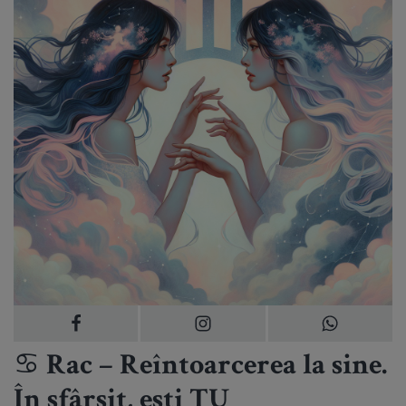
♋ Rac – Reîntoarcerea la sine.
În sfârșit, ești TU