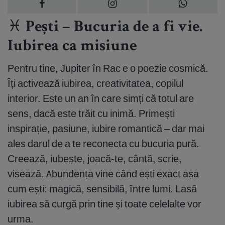
♓ Pești – Bucuria de a fi vie.
Iubirea ca misiune
Pentru tine, Jupiter în Rac e o poezie cosmică.
Îți activează iubirea, creativitatea, copilul
interior. Este un an în care simți că totul are
sens, dacă este trăit cu inimă. Primești
inspirație, pasiune, iubire romantică – dar mai
ales darul de a te reconecta cu bucuria pură.
Creează, iubește, joacă-te, cântă, scrie,
visează. Abundența vine când ești exact așa
cum ești: magică, sensibilă, între lumi. Lasă
iubirea să curgă prin tine și toate celelalte vor
urma.