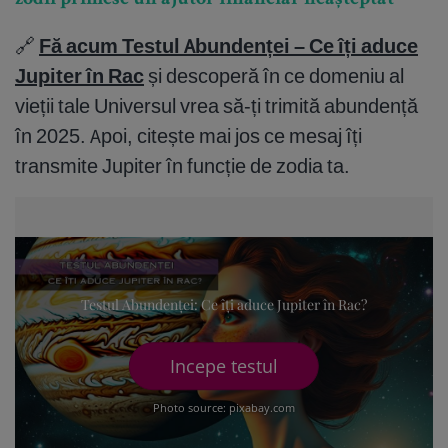
zodii primesc un ajutor financiar neașteptat
🔗
Fă acum Testul Abundenței – Ce îți aduce
Jupiter în Rac
și descoperă în ce domeniu al
vieții tale Universul vrea să-ți trimită abundență
în 2025. Apoi, citește mai jos ce mesaj îți
transmite Jupiter în funcție de zodia ta.