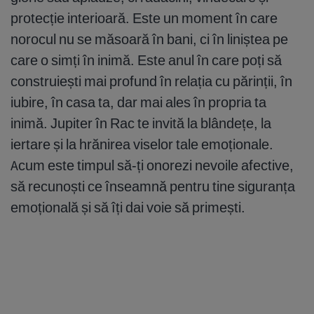
protecție interioară. Este un moment în care
norocul nu se măsoară în bani, ci în liniștea pe
care o simți în inimă. Este anul în care poți să
construiești mai profund în relația cu părinții, în
iubire, în casa ta, dar mai ales în propria ta
inimă. Jupiter în Rac te invită la blândețe, la
iertare și la hrănirea viselor tale emoționale.
Acum este timpul să-ți onorezi nevoile afective,
să recunoști ce înseamnă pentru tine siguranța
emoțională și să îți dai voie să primești.