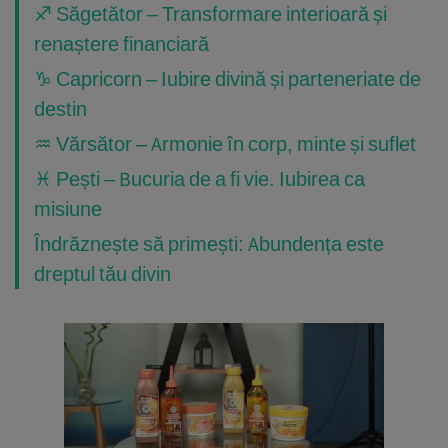
♐ Săgetător – Transformare interioară și
renaștere financiară
♑ Capricorn – Iubire divină și parteneriate de
destin
♒ Vărsător – Armonie în corp, minte și suflet
♓ Pești – Bucuria de a fi vie. Iubirea ca
misiune
Îndrăznește să primești: Abundența este
dreptul tău divin