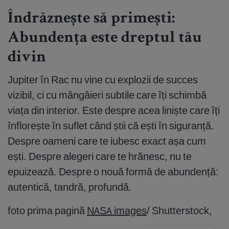
Îndrăznește să primești:
Abundența este dreptul tău
divin
Jupiter în Rac nu vine cu explozii de succes
vizibil, ci cu mângâieri subtile care îți schimbă
viața din interior. Este despre acea liniște care îți
înflorește în suflet când știi că ești în siguranță.
Despre oameni care te iubesc exact așa cum
ești. Despre alegeri care te hrănesc, nu te
epuizează. Despre o nouă formă de abundență:
autentică, tandră, profundă.
foto prima pagină
NASA images
/ Shutterstock,