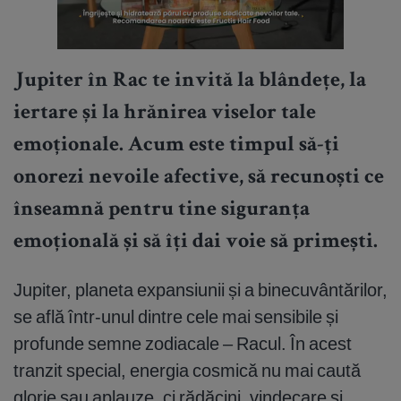
Jupiter în Rac te invită la blândețe, la
iertare și la hrănirea viselor tale
emoționale. Acum este timpul să-ți
onorezi nevoile afective, să recunoști ce
înseamnă pentru tine siguranța
emoțională și să îți dai voie să primești.
Jupiter, planeta expansiunii și a binecuvântărilor,
se află într-unul dintre cele mai sensibile și
profunde semne zodiacale – Racul. În acest
tranzit special, energia cosmică nu mai caută
glorie sau aplauze, ci rădăcini, vindecare și