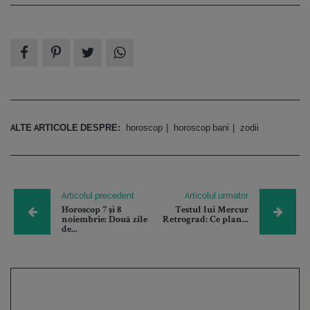
ALTE ARTICOLE DESPRE:
horoscop
horoscop bani
zodii
Articolul precedent
Articolul urmator
Horoscop 7 și 8
Testul lui Mercur
noiembrie: Două zile
Retrograd: Ce plan...
de...