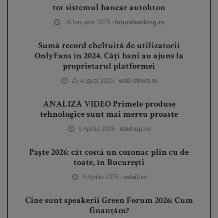
tot sistemul bancar autohton
16 Ianuarie 2025 -
futurebanking.ro
Sumă record cheltuită de utilizatorii
OnlyFans în 2024. Câți bani au ajuns la
proprietarul platformei
25 August 2025 -
wall-street.ro
ANALIZĂ VIDEO Primele produse
tehnologice sunt mai mereu proaste
6 Aprilie 2026 -
start-up.ro
Paște 2026: cât costă un cozonac plin cu de
toate, în București
8 Aprilie 2026 -
retail.ro
Cine sunt speakerii Green Forum 2026: Cum
finanțăm?