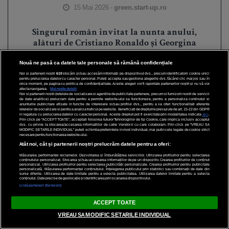
15 Mai 2026 -
green.start-up.ro
Singurul român invitat la nunta anului,
alături de Cristiano Ronaldo și Georgina
Rodriguez. Cum s-au cunoscut cei doi
Nouă ne pasă ca datele tale personale să rămână confidențiale
10 August 2026 -
kudika.ro
Noi și partenerii noștri
610
stocăm și/sau accesăm informații pe dispozitivul dvs., precum identificatorii cookie unici
pentru prelucrarea datelor cu caracter personal. Puteți accepta sau gestiona alegerile dvs. făcând clic mai jos sau în
orice moment, pe pagina cu politica de confidențialitate. Aceste alegeri vor fi raportate partenerilor noștri și nu vă vor
afecta navigarea.
Mai multe detalii
Noi si partenerii nostri (retelele de socializare si agentiile de publicitate partenere, precum si furnizorii nostri de servicii
de date analitice) prelucram date pentru a permite website-ului sa functioneze, pentru a personaliza continutul si
anunturile publicitare afisate in functie de interesele si/sau profilul dvs., pentru a va oferi functionalitati aferente
retelelor de socializare si pentru a analiza traficul pe website. Beneficiati de drepturile prevazute de art. 15-22 din GDPR
in legatura cu prelucrarea datelor cu caracter personal. Aceste drepturi pot fi exercitate prin modalitatea indicata
aici
.
Prin click pe “ACCEPT TOATE”, acceptati folosirea tuturor Tehnologiilor de tip Cookie, care implica inclusiv acceptul
dvs. cu privire la stocarea/accesarea informatiilor de catre Vendor-ii cu care colaboram. Prin click pe “VREAU SA
MODIFIC SETARILE INDIVIDUAL” puteti schimba preferintele in mod individual, mai putin cele legate de cookie strict
necesare pentru functionarea website-ului.
Atât noi, cât și partenerii noștri prelucrăm datele pentru a oferi:
Măsurarea performanței reclamelor. Dezvoltarea și îmbunătățirea serviciilor. Utilizarea profilurilor pentru selectarea
conținutului personalizat. Stocarea și/sau accesarea informațiilor de pe un dispozitiv. Crearea profilurilor de conținut
personalizat. Utilizarea profilurilor pentru selectarea publicității personalizate. Crearea profilurilor pentru publicitate
personalizată. Măsurarea performanței conținutului. Înțelegerea publicului prin statistici sau combinații de date din
surse diferite. Utilizarea de date limitate pentru a selecta publicitatea. Utilizarea datelor limitate pentru a selecta
conținutul. Date precise de geolocație și identificarea prin scanarea dispozitivului.
Listă parteneri (furnizori)
ACCEPT TOATE
VREAU SA MODIFIC SETARILE INDIVIDUAL