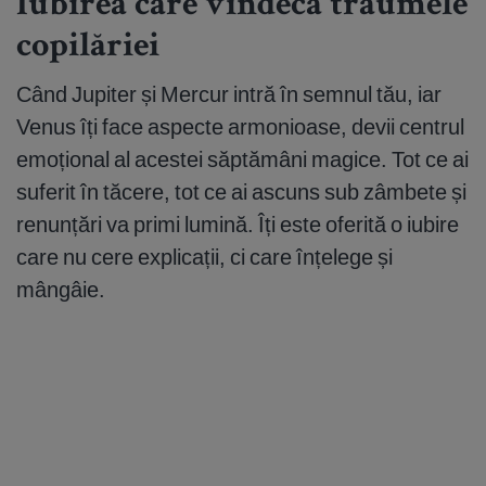
Iubirea care vindecă traumele
copilăriei
Când Jupiter și Mercur intră în semnul tău, iar
Venus îți face aspecte armonioase, devii centrul
emoțional al acestei săptămâni magice. Tot ce ai
suferit în tăcere, tot ce ai ascuns sub zâmbete și
renunțări va primi lumină. Îți este oferită o iubire
care nu cere explicații, ci care înțelege și
mângâie.