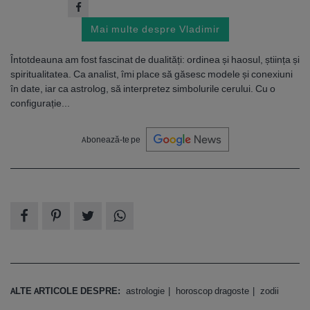
Mai multe despre Vladimir
Întotdeauna am fost fascinat de dualități: ordinea și haosul, știința și
spiritualitatea. Ca analist, îmi place să găsesc modele și conexiuni
în date, iar ca astrolog, să interpretez simbolurile cerului. Cu o
configurație...
Abonează-te pe
ALTE ARTICOLE DESPRE:
astrologie
horoscop dragoste
zodii