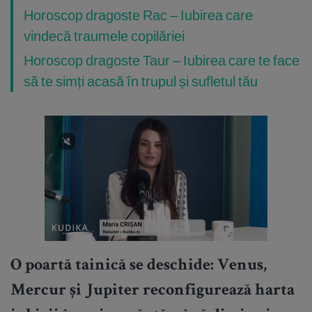
Horoscop dragoste Rac – Iubirea care
vindecă traumele copilăriei
Horoscop dragoste Taur – Iubirea care te face
să te simți acasă în trupul și sufletul tău
O poartă tainică se deschide: Venus,
Mercur și Jupiter reconfigurează harta