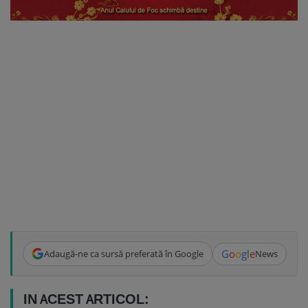
G
o
o
g
l
e
Adaugă-ne ca sursă preferată în Google
News
IN ACEST ARTICOL: