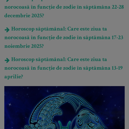
norocoasă în funcție de zodie în săptămâna 22-28
decembrie 2025?
Horoscop săptămânal: Care este ziua ta
norocoasă în funcție de zodie în săptămâna 17-23
noiembrie 2025?
Horoscop săptămânal: Care este ziua ta
norocoasă în funcție de zodie în săptămâna 13-19
aprilie?