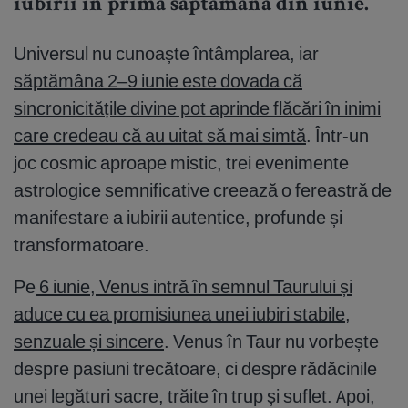
iubirii în prima săptămână din iunie.
Universul nu cunoaște întâmplarea, iar
săptămâna 2–9 iunie este dovada că
sincronicitățile divine pot aprinde flăcări în inimi
care credeau că au uitat să mai simtă
. Într-un
joc cosmic aproape mistic, trei evenimente
astrologice semnificative creează o fereastră de
manifestare a iubirii autentice, profunde și
transformatoare.
Pe
6 iunie, Venus intră în semnul Taurului și
aduce cu ea promisiunea unei iubiri stabile,
senzuale și sincere
. Venus în Taur nu vorbește
despre pasiuni trecătoare, ci despre rădăcinile
unei legături sacre, trăite în trup și suflet. Apoi,