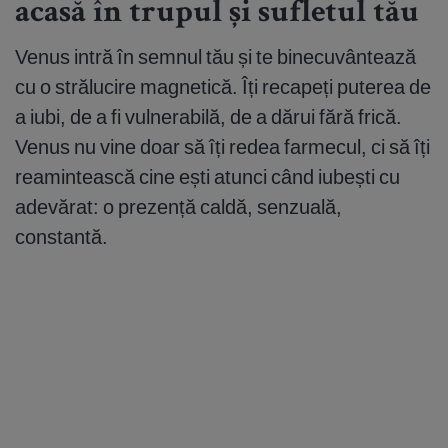
acasă în trupul și sufletul tău
Venus intră în semnul tău și te binecuvântează
cu o strălucire magnetică. Îți recapeți puterea de
a iubi, de a fi vulnerabilă, de a dărui fără frică.
Venus nu vine doar să îți redea farmecul, ci să îți
reamintească cine ești atunci când iubești cu
adevărat: o prezență caldă, senzuală,
constantă.