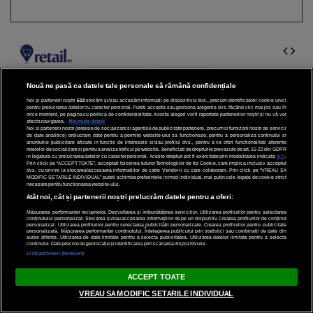
Nouă ne pasă ca datele tale personale să rămână confidențiale
Noi și partenerii noștri
610
stocăm și/sau accesăm informații pe dispozitivul dvs., precum identificatorii cookie unici
pentru prelucrarea datelor cu caracter personal. Puteți accepta sau gestiona alegerile dvs. făcând clic mai jos sau în
orice moment, pe pagina cu politica de confidențialitate. Aceste alegeri vor fi raportate partenerilor noștri și nu vă vor
afecta navigarea.
Mai multe detalii
Noi si partenerii nostri (retelele de socializare si agentiile de publicitate partenere, precum si furnizorii nostri de servicii
de date analitice) prelucram date pentru a permite website-ului sa functioneze, pentru a personaliza continutul si
anunturile publicitare afisate in functie de interesele si/sau profilul dvs., pentru a va oferi functionalitati aferente
retelelor de socializare si pentru a analiza traficul pe website. Beneficiati de drepturile prevazute de art. 15-22 din GDPR
in legatura cu prelucrarea datelor cu caracter personal. Aceste drepturi pot fi exercitate prin modalitatea indicata
aici
.
Prin click pe “ACCEPT TOATE”, acceptati folosirea tuturor Tehnologiilor de tip Cookie, care implica inclusiv acceptul
dvs. cu privire la stocarea/accesarea informatiilor de catre Vendor-ii cu care colaboram. Prin click pe “VREAU SA
MODIFIC SETARILE INDIVIDUAL” puteti schimba preferintele in mod individual, mai putin cele legate de cookie strict
necesare pentru functionarea website-ului.
Atât noi, cât și partenerii noștri prelucrăm datele pentru a oferi:
Măsurarea performanței reclamelor. Dezvoltarea și îmbunătățirea serviciilor. Utilizarea profilurilor pentru selectarea
conținutului personalizat. Stocarea și/sau accesarea informațiilor de pe un dispozitiv. Crearea profilurilor de conținut
personalizat. Utilizarea profilurilor pentru selectarea publicității personalizate. Crearea profilurilor pentru publicitate
personalizată. Măsurarea performanței conținutului. Înțelegerea publicului prin statistici sau combinații de date din
surse diferite. Utilizarea de date limitate pentru a selecta publicitatea. Utilizarea datelor limitate pentru a selecta
conținutul. Date precise de geolocație și identificarea prin scanarea dispozitivului.
Listă parteneri (furnizori)
ACCEPT TOATE
VREAU SA MODIFIC SETARILE INDIVIDUAL