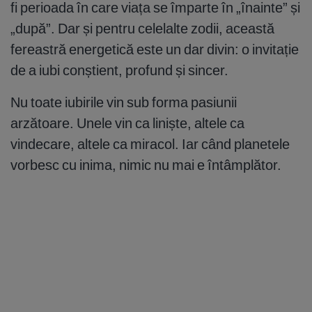
fi perioada în care viața se împarte în „înainte” și
„după”. Dar și pentru celelalte zodii, această
fereastră energetică este un dar divin: o invitație
de a iubi conștient, profund și sincer.
Nu toate iubirile vin sub forma pasiunii
arzătoare. Unele vin ca liniște, altele ca
vindecare, altele ca miracol. Iar când planetele
vorbesc cu inima, nimic nu mai e întâmplător.