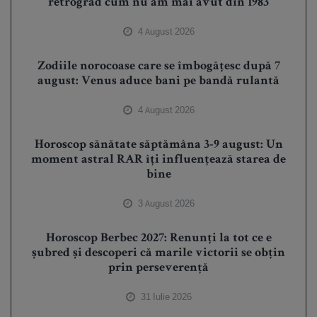
retrograd cum nu am mai avut din 1983
4 August 2026
Zodiile norocoase care se îmbogățesc după 7
august: Venus aduce bani pe bandă rulantă
4 August 2026
Horoscop sănătate săptămâna 3-9 august: Un
moment astral RAR îți influențează starea de
bine
3 August 2026
Horoscop Berbec 2027: Renunți la tot ce e
șubred și descoperi că marile victorii se obțin
prin perseverență
31 Iulie 2026