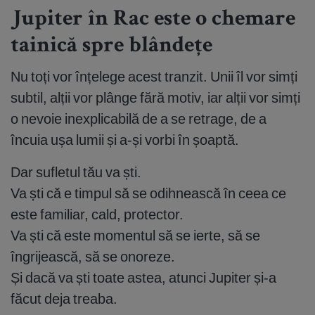
Jupiter în Rac este o chemare
tainică spre blândețe
Nu toți vor înțelege acest tranzit. Unii îl vor simți
subtil, alții vor plânge fără motiv, iar alții vor simți
o nevoie inexplicabilă de a se retrage, de a
încuia ușa lumii și a-și vorbi în șoaptă.
Dar sufletul tău va ști.
Va ști că e timpul să se odihnească în ceea ce
este familiar, cald, protector.
Va ști că este momentul să se ierte, să se
îngrijească, să se onoreze.
Și dacă va ști toate astea, atunci Jupiter și-a
făcut deja treaba.