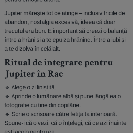
Jupiter mărește tot ce atinge – inclusiv fricile de
abandon, nostalgia excesivă, ideea că doar
trecutul era bun. E important să creezi o balanță
între a hrăni și a te epuiza hrănind. Între a iubi și
a te dizolva în celălalt.
Ritual de integrare pentru
Jupiter în Rac
🔹 Alege o zi liniștită.
🔹 Aprinde o lumânare albă și pune lângă ea o
fotografie cu tine din copilărie.
🔹 Scrie o scrisoare către fetița ta interioară.
Spune-i că o vezi, că o înțelegi, că de azi înainte
ești acolo pentru ea.