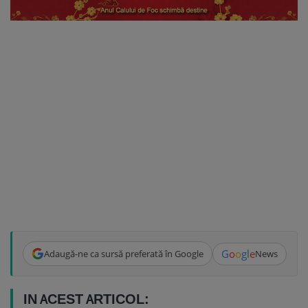
G
o
o
g
l
e
Adaugă-ne ca sursă preferată în Google
News
IN ACEST ARTICOL: