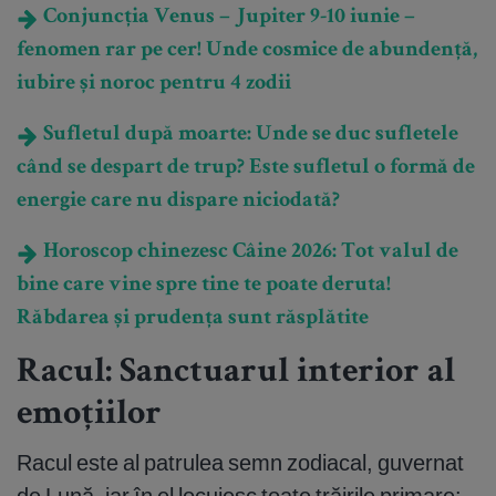
Conjuncția Venus – Jupiter 9-10 iunie –
fenomen rar pe cer! Unde cosmice de abundență,
iubire și noroc pentru 4 zodii
Sufletul după moarte: Unde se duc sufletele
când se despart de trup? Este sufletul o formă de
energie care nu dispare niciodată?
Horoscop chinezesc Câine 2026: Tot valul de
bine care vine spre tine te poate deruta!
Răbdarea și prudența sunt răsplătite
Racul: Sanctuarul interior al
emoțiilor
Racul este al patrulea semn zodiacal, guvernat
de Lună, iar în el locuiesc toate trăirile primare: