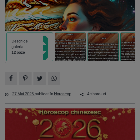
Deschide
galeria
12 poze
27 Mai 2025
publicat în
Horoscop
4 share-uri