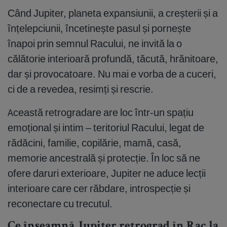
Când Jupiter, planeta expansiunii, a creșterii și a
înțelepciunii, încetinește pasul și pornește
înapoi prin semnul Racului, ne invită la o
călătorie interioară profundă, tăcută, hrănitoare,
dar și provocatoare. Nu mai e vorba de a cuceri,
ci de a revedea, resimți și rescrie.
Această retrogradare are loc într-un spațiu
emoțional și intim – teritoriul Racului, legat de
rădăcini, familie, copilărie, mamă, casă,
memorie ancestrală și protecție. În loc să ne
ofere daruri exterioare, Jupiter ne aduce lecții
interioare care cer răbdare, introspecție și
reconectare cu trecutul.
Ce înseamnă Jupiter retrograd în Rac la