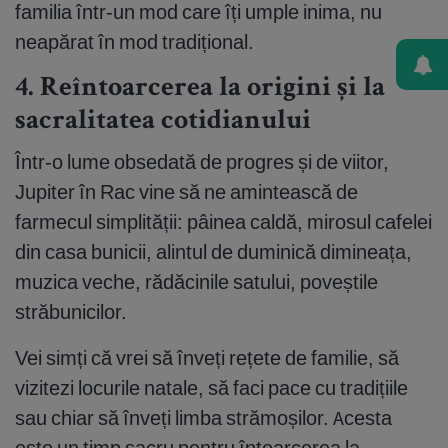
familia într-un mod care îți umple inima, nu
neapărat în mod tradițional.
4. Reîntoarcerea la origini și la
sacralitatea cotidianului
Într-o lume obsedată de progres și de viitor,
Jupiter în Rac vine să ne amintească de
farmecul simplității: pâinea caldă, mirosul cafelei
din casa bunicii, alintul de duminică dimineața,
muzica veche, rădăcinile satului, poveștile
străbunicilor.
Vei simți că vrei să înveți rețete de familie, să
vizitezi locurile natale, să faci pace cu tradițiile
sau chiar să înveți limba strămoșilor. Acesta
este un timp sacru pentru întoarcerea la