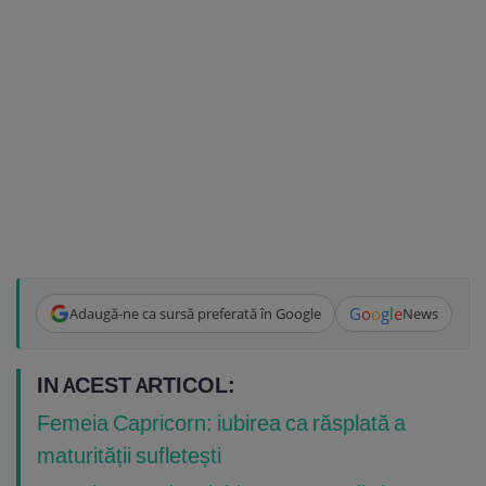
G
o
o
g
l
e
Adaugă-ne ca sursă preferată în Google
News
IN ACEST ARTICOL:
Femeia Capricorn: iubirea ca răsplată a
maturității sufletești