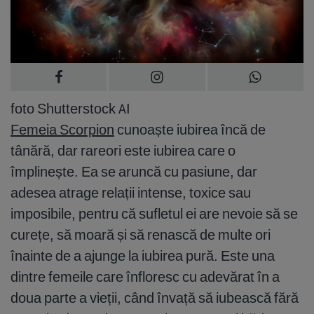
foto Shutterstock AI
Femeia Scorpion
cunoaște iubirea încă de
tânără, dar rareori este iubirea care o
împlinește. Ea se aruncă cu pasiune, dar
adesea atrage relații intense, toxice sau
imposibile, pentru că sufletul ei are nevoie să se
curețe, să moară și să renască de multe ori
înainte de a ajunge la iubirea pură. Este una
dintre femeile care înfloresc cu adevărat în a
doua parte a vieții, când învață să iubească fără