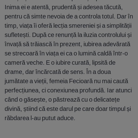
Inima ei e atentă, prudentă și adesea tăcută,
pentru că simte nevoia de a controla totul. Dar în
timp, viața îi oferă lecția smereniei și a simplității
sufletești. După ce renunță la iluzia controlului și
învață să trăiască în prezent, iubirea adevărată
se strecoară în viața ei ca o lumină caldă într-o
cameră veche. E o iubire curată, lipsită de
drame, dar încărcată de sens. În a doua
jumătate a vieții, femeia Fecioară nu mai caută
perfecțiunea, ci conexiunea profundă. Iar atunci
când o găsește, o păstrează cu o delicatețe
divină, știind că este darul pe care doar timpul și
răbdarea l-au putut aduce.