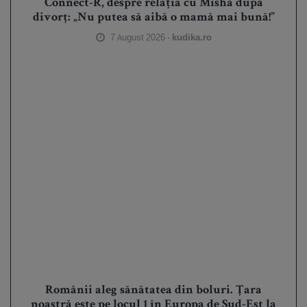
Connect-R, despre relația cu Misha după
divorț: „Nu putea să aibă o mamă mai bună!”
7 August 2026 -
kudika.ro
Românii aleg sănătatea din boluri. Țara
noastră este pe locul 1 în Europa de Sud-Est la