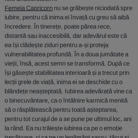
Femeia Capricorn
nu se grăbește niciodată spre
iubire, pentru că inima ei învață cu greu să aibă
încredere. În tinerețe, poate părea rece,
distantă sau inaccesibilă, dar adevărul este că
ea își clădește ziduri pentru a-și proteja
vulnerabilitatea profundă. În a doua jumătate a
vieții, însă, acest semn se transformă. După ce
își găsește stabilitatea interioară și a trecut prin
lecții grele de viață, inima ei se deschide cu o
blândețe neașteptată. Iubirea adevărată vine ca
o binecuvântare, ca o întâlnire karmică menită
să o răsplătească pentru toată așteptarea,
pentru tot curajul de a se pune pe ultimul loc, ani
la rând. Ea nu trăiește iubirea ca pe o emoție
trecătoare, ci ca pe un legământ sacru, tăcut și