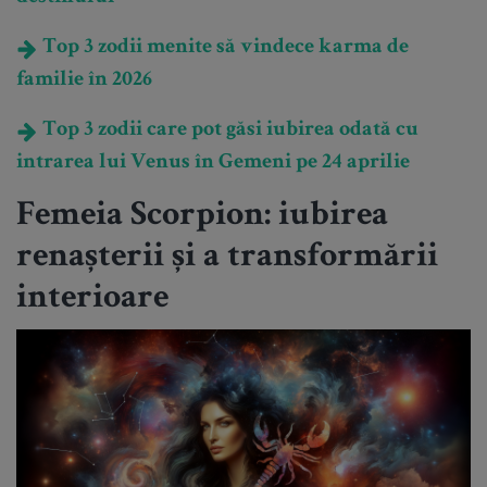
Top 3 zodii menite să vindece karma de
familie în 2026
Top 3 zodii care pot găsi iubirea odată cu
intrarea lui Venus în Gemeni pe 24 aprilie
Femeia Scorpion: iubirea
renașterii și a transformării
interioare