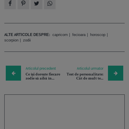
ALTE ARTICOLE DESPRE:
capricorn
fecioara
horoscop
scorpion
zodii
Articolul precedent
Articolul urmator
Ce își dorește fiecare
Test de personalitate:
zodie să aibă în...
Cât de mult te...