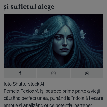
și sufletul alege
foto Shutterstock AI
Femeia Fecioară
își petrece prima parte a vieții
căutând perfecțiunea, punând la îndoială fiecare
emoție și analizând orice potențial partener.