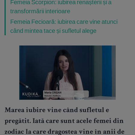
Femeia Scorpion: iubirea renașterii și a
transformării interioare
Femeia Fecioară: iubirea care vine atunci
când mintea tace și sufletul alege
Marea iubire vine când sufletul e
pregătit. Iată care sunt acele femei din
zodiac la care dragostea vine în anii de