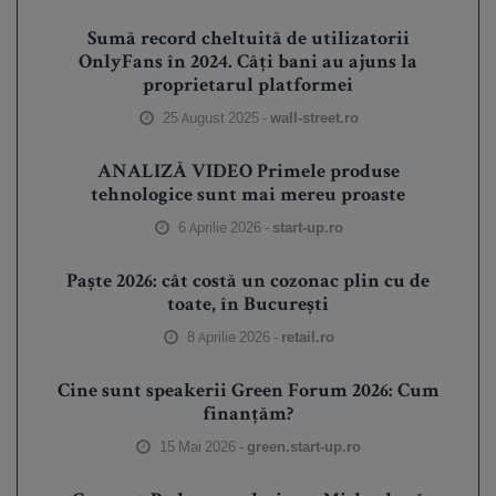
Sumă record cheltuită de utilizatorii
OnlyFans în 2024. Câți bani au ajuns la
proprietarul platformei
25 August 2025 -
wall-street.ro
ANALIZĂ VIDEO Primele produse
tehnologice sunt mai mereu proaste
6 Aprilie 2026 -
start-up.ro
Paște 2026: cât costă un cozonac plin cu de
toate, în București
8 Aprilie 2026 -
retail.ro
Cine sunt speakerii Green Forum 2026: Cum
finanțăm?
15 Mai 2026 -
green.start-up.ro