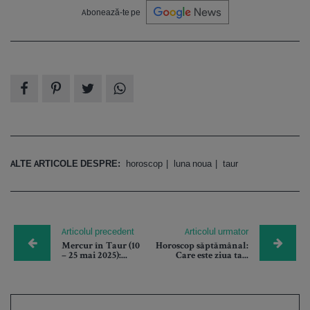
Abonează-te pe
ALTE ARTICOLE DESPRE:
horoscop
luna noua
taur
Articolul precedent
Articolul urmator
Mercur în Taur (10
Horoscop săptămânal:
– 25 mai 2025):...
Care este ziua ta...