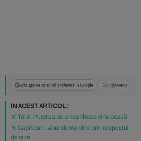
G
o
o
g
l
e
Adaugă-ne ca sursă preferată în Google
News
IN ACEST ARTICOL:
♉ Taur: Puterea de a manifesta vine acasă
♑ Capricorn: Abundența vine prin respectul
de sine