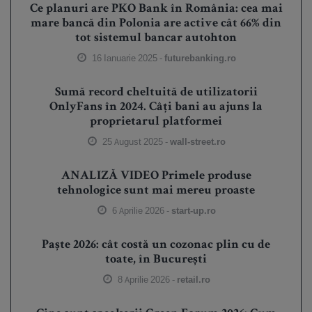
Ce planuri are PKO Bank în România: cea mai
mare bancă din Polonia are active cât 66% din
tot sistemul bancar autohton
16 Ianuarie 2025 -
futurebanking.ro
Sumă record cheltuită de utilizatorii
OnlyFans în 2024. Câți bani au ajuns la
proprietarul platformei
25 August 2025 -
wall-street.ro
ANALIZĂ VIDEO Primele produse
tehnologice sunt mai mereu proaste
6 Aprilie 2026 -
start-up.ro
Paște 2026: cât costă un cozonac plin cu de
toate, în București
8 Aprilie 2026 -
retail.ro