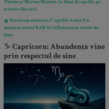
Tănase și Marius Manole, la final de aprilie pe
scenele din țară
Horoscop sănătate 27 aprilie-3 mai: Un
moment astral RAR îți influențează starea de
bine
♑ Capricorn: Abundența vine
prin respectul de sine