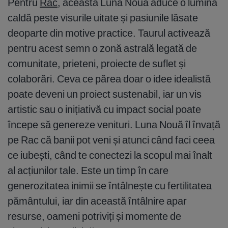
Pentru
Rac
, această Lună Nouă aduce o lumină
caldă peste visurile uitate și pasiunile lăsate
deoparte din motive practice. Taurul activează
pentru acest semn o zonă astrală legată de
comunitate, prieteni, proiecte de suflet și
colaborări. Ceva ce părea doar o idee idealistă
poate deveni un proiect sustenabil, iar un vis
artistic sau o inițiativă cu impact social poate
începe să genereze venituri. Luna Nouă îl învață
pe Rac că banii pot veni și atunci când faci ceea
ce iubești, când te conectezi la scopul mai înalt
al acțiunilor tale. Este un timp în care
generozitatea inimii se întâlnește cu fertilitatea
pământului, iar din această întâlnire apar
resurse, oameni potriviți și momente de