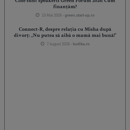
Cine sunt speakerii Green Forum 2026: Cum
finanțăm?
15 Mai 2026 -
green.start-up.ro
Connect-R, despre relația cu Misha după
divorț: „Nu putea să aibă o mamă mai bună!”
7 August 2026 -
kudika.ro