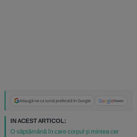
G
o
o
g
l
e
Adaugă-ne ca sursă preferată în Google
News
IN ACEST ARTICOL:
O săptămână în care corpul și mintea cer