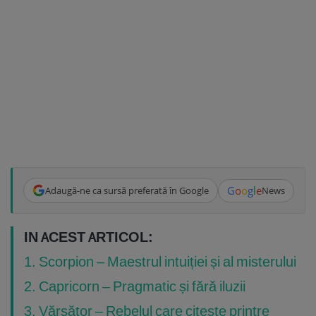
G
o
o
g
l
e
Adaugă-ne ca sursă preferată în Google
News
IN ACEST ARTICOL:
1. Scorpion – Maestrul intuiției și al misterului
2. Capricorn – Pragmatic și fără iluzii
3. Vărsător – Rebelul care citește printre