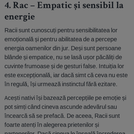
4. Rac – Empatic și sensibil la
energie
Racii sunt cunoscuți pentru sensibilitatea lor
emoțională și pentru abilitatea de a percepe
energia oamenilor din jur. Deși sunt persoane
blânde și empatice, nu se lasă ușor păcăliți de
cuvinte frumoase și de gesturi false. Intuiția lor
este excepțională, iar dacă simt că ceva nu este
în regulă, își urmează instinctul fără ezitare.
Acești nativi își bazează percepțiile pe emoție și
pot simți când cineva ascunde adevărul sau
încearcă să se prefacă. De aceea, Racii sunt
foarte atenți în alegerea prietenilor și
partenerilor. Dacă cineva le înșeală încrederea,