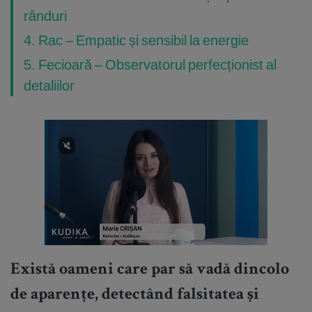
rânduri
4. Rac – Empatic și sensibil la energie
5. Fecioară – Observatorul perfecționist al
detaliilor
Există oameni care par să vadă dincolo
de aparențe, detectând falsitatea și