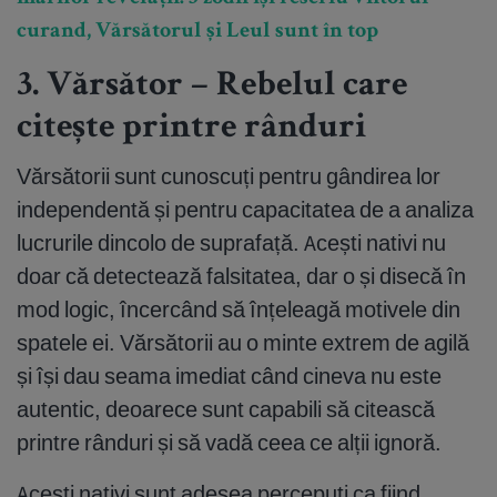
curand, Vărsătorul și Leul sunt în top
3. Vărsător – Rebelul care
citește printre rânduri
Vărsătorii sunt cunoscuți pentru gândirea lor
independentă și pentru capacitatea de a analiza
lucrurile dincolo de suprafață. Acești nativi nu
doar că detectează falsitatea, dar o și disecă în
mod logic, încercând să înțeleagă motivele din
spatele ei. Vărsătorii au o minte extrem de agilă
și își dau seama imediat când cineva nu este
autentic, deoarece sunt capabili să citească
printre rânduri și să vadă ceea ce alții ignoră.
Acești nativi sunt adesea percepuți ca fiind