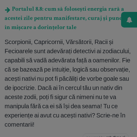
Portalul 8.8: cum să folosești energia rară a
acestei zile pentru manifestare, curaj și punerea
în mișcare a dorințelor tale
Scorpionii, Capricornii, Vărsătorii, Racii și
Fecioarele sunt adevărați detectivi ai zodiacului,
capabili să vadă adevărata față a oamenilor. Fie
că se bazează pe intuiție, logică sau observație,
acești nativi nu pot fi păcăliți de vorbe goale sau
de ipocrizie. Dacă ai în cercul tău un nativ din
aceste zodii, poți fi sigur că nimeni nu te va
manipula fără ca ei să își dea seama! Tu ce
experiențe ai avut cu acești nativi? Scrie-ne în
comentarii!