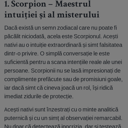
1. Scorpion – Maestrul
intuiției și al misterului
Dacă există un semn zodiacal care nu poate fi
păcălit niciodată, acela este Scorpionul. Acești
nativi au o intuiție extraordinară și simt falsitatea
dintr-o privire. O simplă conversație le este
suficientă pentru a scana intențiile reale ale unei
persoane. Scorpionii nu se lasă impresionați de
complimente prefăcute sau de promisiuni goale,
iar dacă simt că cineva joacă un rol, își ridică
imediat zidurile de protecție.
Acești nativi sunt înzestrați cu o minte analitică
puternică și cu un simț al observației remarcabil.
Nu doar că detectează ipocrizia, dar și testează