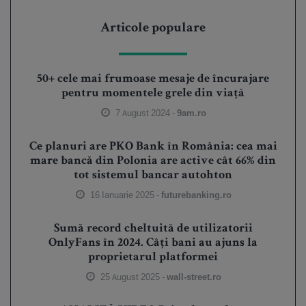
Articole populare
50+ cele mai frumoase mesaje de încurajare
pentru momentele grele din viață
7 August 2024 -
9am.ro
Ce planuri are PKO Bank în România: cea mai
mare bancă din Polonia are active cât 66% din
tot sistemul bancar autohton
16 Ianuarie 2025 -
futurebanking.ro
Sumă record cheltuită de utilizatorii
OnlyFans în 2024. Câți bani au ajuns la
proprietarul platformei
25 August 2025 -
wall-street.ro