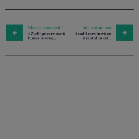
Articolul precedent
Articolul urmator
4 Zodii pe care toată
4 zodii care intră cu
lumea le vrea...
dreptul în cel...