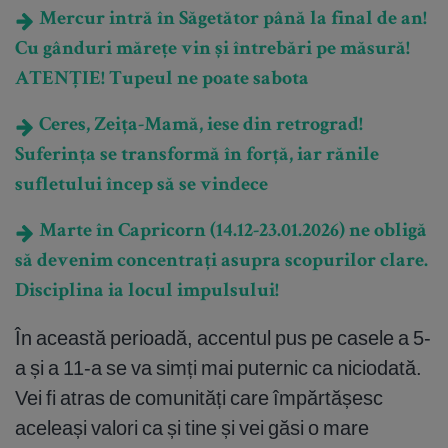
Mercur intră în Săgetător până la final de an!
Cu gânduri mărețe vin și întrebări pe măsură!
ATENȚIE! Tupeul ne poate sabota
Ceres, Zeița-Mamă, iese din retrograd!
Suferința se transformă în forță, iar rănile
sufletului încep să se vindece
Marte în Capricorn (14.12-23.01.2026) ne obligă
să devenim concentrați asupra scopurilor clare.
Disciplina ia locul impulsului!
În această perioadă, accentul pus pe casele a 5-
a și a 11-a se va simți mai puternic ca niciodată.
Vei fi atras de comunități care împărtășesc
aceleași valori ca și tine și vei găsi o mare