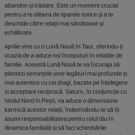
abandon și trădare. Este un moment crucial
pentru a te elibera de tiparele toxice și a te
deschide către relații mai sănătoase și
echilibrate.
Aprilie vine cu o Lună Nouă în Taur, oferindu-ți
ocazia de a aduce noi începuturi în relațiile de
familie. Această Lună Nouă te va încuraja să
plantezi semințele unor legături mai profunde și
mai autentice cu cei dragi, bazate pe înțelegere
și acceptare reciprocă. Saturn, în conjuncție cu
Nodul Nord în Pești, va aduce o dimensiune
karmică acestor relații, îndemnându-te să îți
asumi responsabilitatea pentru rolul tău în
dinamica familială și să faci schimbările