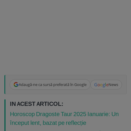
G
o
o
g
l
e
Adaugă-ne ca sursă preferată în Google
News
IN ACEST ARTICOL:
Horoscop Dragoste Taur 2025 Ianuarie: Un
început lent, bazat pe reflecție