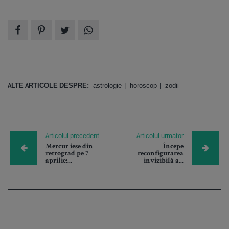
ALTE ARTICOLE DESPRE:
astrologie
horoscop
zodii
Articolul precedent
Articolul urmator
Mercur iese din
Începe
retrograd pe 7
reconfigurarea
aprilie:...
invizibilă a...