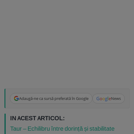
G
o
o
g
l
e
Adaugă-ne ca sursă preferată în Google
News
IN ACEST ARTICOL:
Taur – Echilibru între dorință și stabilitate