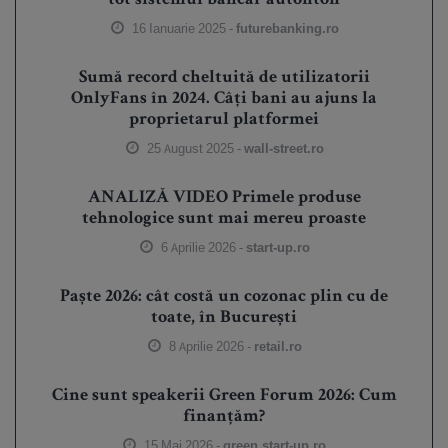
tot sistemul bancar autohton
16 Ianuarie 2025 -
futurebanking.ro
Sumă record cheltuită de utilizatorii
OnlyFans în 2024. Câți bani au ajuns la
proprietarul platformei
25 August 2025 -
wall-street.ro
ANALIZĂ VIDEO Primele produse
tehnologice sunt mai mereu proaste
6 Aprilie 2026 -
start-up.ro
Paște 2026: cât costă un cozonac plin cu de
toate, în București
8 Aprilie 2026 -
retail.ro
Cine sunt speakerii Green Forum 2026: Cum
finanțăm?
15 Mai 2026 -
green.start-up.ro