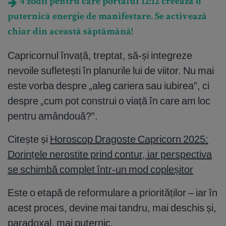
4 zodii pentru care portalul 12:12 creează o
puternică energie de manifestare. Se activează
chiar din această săptămână!
Capricornul învață, treptat, să-și integreze
nevoile sufletești în planurile lui de viitor. Nu mai
este vorba despre „aleg cariera sau iubirea”, ci
despre „cum pot construi o viață în care am loc
pentru amândouă?”.
Citește și
Horoscop Dragoste Capricorn 2025:
Dorințele nerostite prind contur, iar perspectiva
se schimbă complet într-un mod copleșitor
Este o etapă de reformulare a priorităților – iar în
acest proces, devine mai tandru, mai deschis și,
paradoxal, mai puternic.