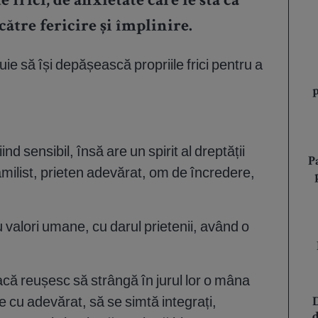
e frici, de anxietate care le stă ca
ătre fericire și împlinire.
uie să își depășească propriile frici pentru a
nd sensibil, însă are un spirit al dreptății
P
amilist, prieten adevărat, om de încredere,
 valori umane, cu darul prietenii, având o
 dacă reușesc să strângă în jurul lor o mâna
 cu adevărat, să se simtă integrați,
D
d