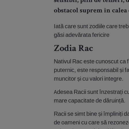
sensibil, plin de temeri, d
obstacol suprem în calea c
Iată care sunt zodiile care treb
găsi adevărata fericire
Zodia Rac
Nativul Rac este cunoscut ca fii
puternic, este responsabil și f
muncitor și cu valori integre.
Adesea Racii sunt înzestrați cu
mare capacitate de dăruință.
Racii se simt bine și împliniți
de oameni cu care să rezoneze