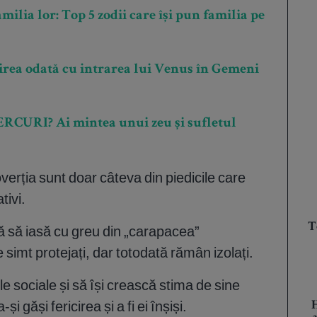
milia lor: Top 5 zodii care își pun familia pe
birea odată cu intrarea lui Venus în Gemeni
IERCURI? Ai mintea unui zeu și sufletul
overția sunt doar câteva din piedicile care
tivi.
T
ină să iasă cu greu din „carapacea”
 simt protejați, dar totodată rămân izolați.
le sociale și să își crească stima de sine
și găși fericirea și a fi ei înșiși.