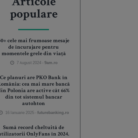
Articole
populare
50+ cele mai frumoase mesaje
de încurajare pentru
momentele grele din viață
7 August 2024 -
9am.ro
Ce planuri are PKO Bank în
România: cea mai mare bancă
din Polonia are active cât 66%
din tot sistemul bancar
autohton
16 Ianuarie 2025 -
futurebanking.ro
Sumă record cheltuită de
utilizatorii OnlyFans în 2024.