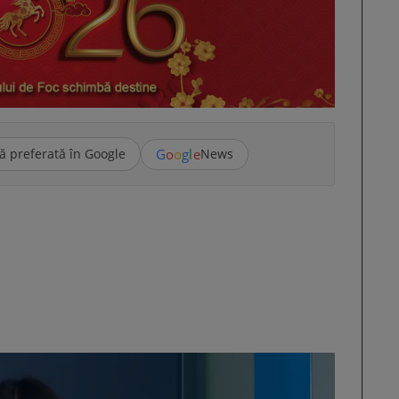
G
o
o
g
l
e
ă preferată în Google
News