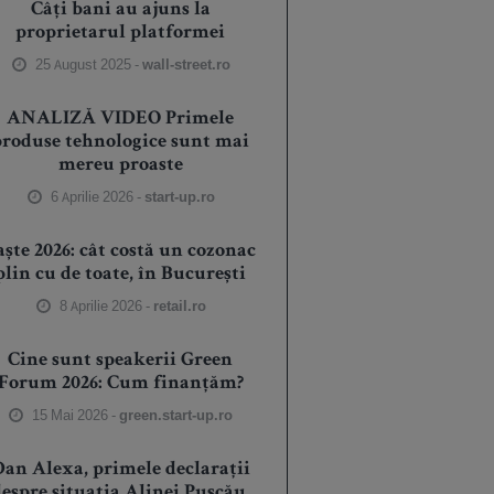
Câți bani au ajuns la
proprietarul platformei
25 August 2025 -
wall-street.ro
ANALIZĂ VIDEO Primele
produse tehnologice sunt mai
mereu proaste
6 Aprilie 2026 -
start-up.ro
aște 2026: cât costă un cozonac
plin cu de toate, în București
8 Aprilie 2026 -
retail.ro
Cine sunt speakerii Green
Forum 2026: Cum finanțăm?
15 Mai 2026 -
green.start-up.ro
an Alexa, primele declarații
espre situația Alinei Pușcău.