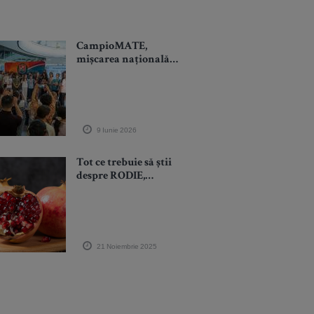
CampioMATE,
mișcarea națională
care atrage copiii în
jocul matematicii,
anunță câștigătorii
Ediției 2026
9 Iunie 2026
Tot ce trebuie să știi
despre RODIE,
fructul-minune cu
multiple beneficii
pentru sănătate în
sezonul rece și 3 idei
de rețete
21 Noiembrie 2025