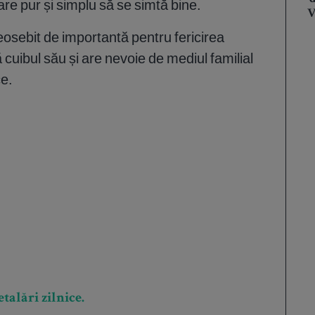
re pur și simplu să se simtă bine.
V
osebit de importantă pentru fericirea
ă cuibul său și are nevoie de mediul familial
ce.
talări zilnice.