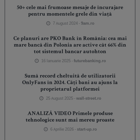
50+ cele mai frumoase mesaje de încurajare
pentru momentele grele din viață
7 August 2024 -
9am.ro
Ce planuri are PKO Bank în România: cea mai
mare bancă din Polonia are active cât 66% din
tot sistemul bancar autohton
16 Ianuarie 2025 -
futurebanking.ro
Sumă record cheltuită de utilizatorii
OnlyFans în 2024. Câți bani au ajuns la
proprietarul platformei
25 August 2025 -
wall-street.ro
ANALIZĂ VIDEO Primele produse
tehnologice sunt mai mereu proaste
6 Aprilie 2026 -
start-up.ro