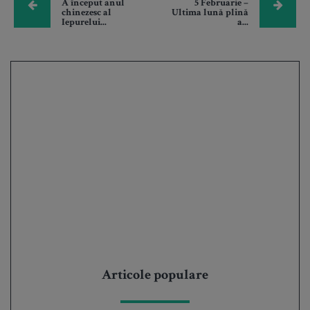
A început anul
5 Februarie –
chinezesc al
Ultima lună plină
Iepurelui...
a...
Articole populare