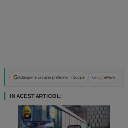
G
o
o
g
l
e
Adaugă-ne ca sursă preferată în Google
News
IN ACEST ARTICOL: