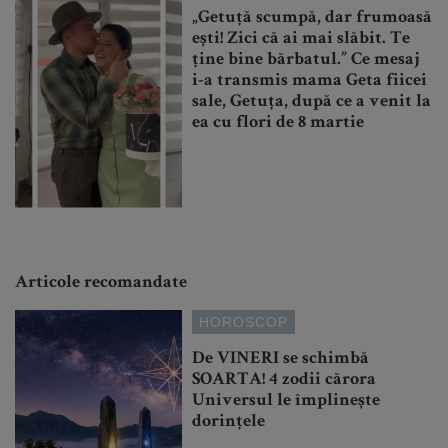
„Getuță scumpă, dar frumoasă
ești! Zici că ai mai slăbit. Te
ține bine bărbatul.” Ce mesaj
i-a transmis mama Geta fiicei
sale, Getuța, după ce a venit la
ea cu flori de 8 martie
Articole recomandate
HOROSCOP
De VINERI se schimbă
SOARTA! 4 zodii cărora
Universul le împlinește
dorințele