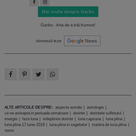
Mai multe despre Garbo
Garbo - Arta de a trăi frumos!
Abonează-te pe
ALTE ARTICOLE DESPRE:
aspecte astrale
astrologie
ce ne asteapta in perioada urmatoare
dorinte
dorintele sufletului
energie
faze luna
indeplinire dorinte
luna capsuna
luna plina
luna plina 17 iunie 2019
luna plina in sagetator
mantra de luna plina
noroc