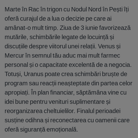
Marte în Rac în trigon cu Nodul Nord în Pești îți
oferă curajul de a lua o decizie pe care ai
amânat-o mult timp. Ziua de 3 iunie favorizează
mutările, schimbările legate de locuință și
discuțiile despre viitorul unei relații. Venus și
Mercur în semnul tău aduc mai mult farmec
personal și o capacitate excelentă de a negocia.
Totuși, Uranus poate crea schimbări bruște de
program sau reacții neașteptate din partea celor
apropiați. În plan financiar, săptămâna vine cu
idei bune pentru venituri suplimentare și
reorganizarea cheltuielilor. Finalul perioadei
susține odihna și reconectarea cu oamenii care
oferă siguranță emoțională.