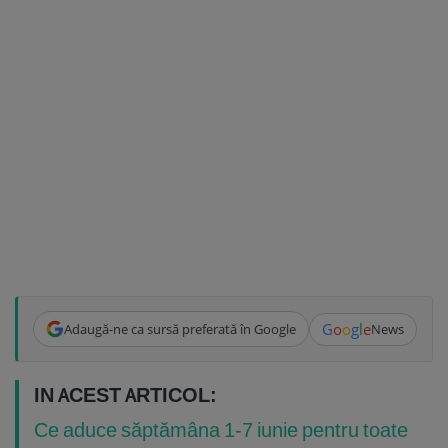
G
o
o
g
l
e
Adaugă-ne ca sursă preferată în Google
News
IN ACEST ARTICOL:
Ce aduce săptămâna 1-7 iunie pentru toate