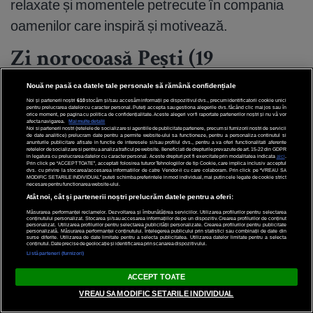
relaxate și momentele petrecute în compania
oamenilor care inspiră și motivează.
Zi norocoasă Pești (19
februarie - 20 martie)
Nouă ne pasă ca datele tale personale să rămână confidențiale
Noi și partenerii noștri
610
stocăm și/sau accesăm informații pe dispozitivul dvs., precum identificatorii cookie unici
pentru prelucrarea datelor cu caracter personal. Puteți accepta sau gestiona alegerile dvs. făcând clic mai jos sau în
Zi norocoasă: miercuri, 3 iunie
orice moment, pe pagina cu politica de confidențialitate. Aceste alegeri vor fi raportate partenerilor noștri și nu vă vor
afecta navigarea.
Mai multe detalii
Noi si partenerii nostri (retelele de socializare si agentiile de publicitate partenere, precum si furnizorii nostri de servicii
de date analitice) prelucram date pentru a permite website-ului sa functioneze, pentru a personaliza continutul si
Marte în Rac în trigon cu Nodul Nord din semnul
anunturile publicitare afisate in functie de interesele si/sau profilul dvs., pentru a va oferi functionalitati aferente
retelelor de socializare si pentru a analiza traficul pe website. Beneficiati de drepturile prevazute de art. 15-22 din GDPR
in legatura cu prelucrarea datelor cu caracter personal. Aceste drepturi pot fi exercitate prin modalitatea indicata
aici
.
tău transformă ziua de 3 iunie într-un moment
Prin click pe “ACCEPT TOATE”, acceptati folosirea tuturor Tehnologiilor de tip Cookie, care implica inclusiv acceptul
dvs. cu privire la stocarea/accesarea informatiilor de catre Vendor-ii cu care colaboram. Prin click pe “VREAU SA
MODIFIC SETARILE INDIVIDUAL” puteti schimba preferintele in mod individual, mai putin cele legate de cookie strict
excelent pentru decizii personale importante.
necesare pentru functionarea website-ului.
Atât noi, cât și partenerii noștri prelucrăm datele pentru a oferi:
Intuiția funcționează impecabil, iar oamenii
Măsurarea performanței reclamelor. Dezvoltarea și îmbunătățirea serviciilor. Utilizarea profilurilor pentru selectarea
conținutului personalizat. Stocarea și/sau accesarea informațiilor de pe un dispozitiv. Crearea profilurilor de conținut
potriviți apar exact atunci când ai nevoie de
personalizat. Utilizarea profilurilor pentru selectarea publicității personalizate. Crearea profilurilor pentru publicitate
personalizată. Măsurarea performanței conținutului. Înțelegerea publicului prin statistici sau combinații de date din
surse diferite. Utilizarea de date limitate pentru a selecta publicitatea. Utilizarea datelor limitate pentru a selecta
conținutul. Date precise de geolocație și identificarea prin scanarea dispozitivului.
sprijin sau confirmare. În plan sentimental,
Listă parteneri (furnizori)
Venus în Rac aduce apropiere emoțională și
LIVE
ACCEPT TOATE
conversații sincere despre viitor. Energia
VREAU SA MODIFIC SETARILE INDIVIDUAL
săptămânii favorizează și creativitatea,