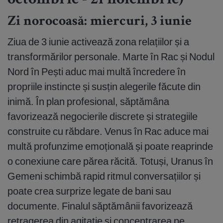
octombrie - 21 noiembrie)
Zi norocoasă: miercuri, 3 iunie
Ziua de 3 iunie activează zona relațiilor și a
transformărilor personale. Marte în Rac și Nodul
Nord în Pești aduc mai multă încredere în
propriile instincte și susțin alegerile făcute din
inimă. În plan profesional, săptămâna
favorizează negocierile discrete și strategiile
construite cu răbdare. Venus în Rac aduce mai
multă profunzime emoțională și poate reaprinde
o conexiune care părea răcită. Totuși, Uranus în
Gemeni schimbă rapid ritmul conversațiilor și
poate crea surprize legate de bani sau
documente. Finalul săptămânii favorizează
retragerea din agitație și concentrarea pe