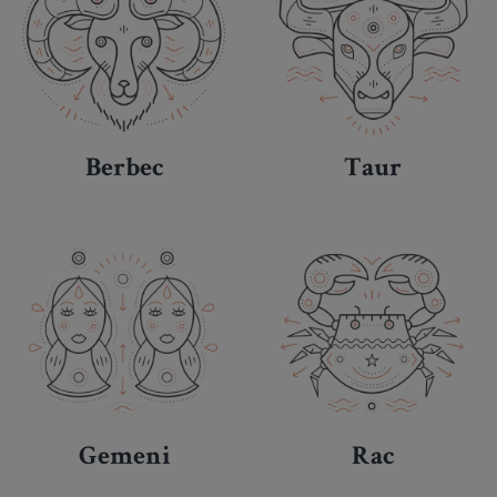
Berbec
Taur
Gemeni
Rac