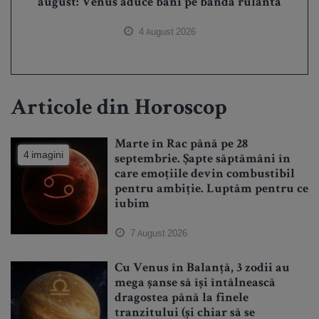
august: Venus aduce bani pe bandă rulantă
4 August 2026
Articole din Horoscop
Marte în Rac până pe 28
4 imagini
septembrie. Șapte săptămâni în
care emoțiile devin combustibil
pentru ambiție. Luptăm pentru ce
iubim
7 August 2026
Cu Venus în Balanță, 3 zodii au
mega șanse să își întâlnească
dragostea până la finele
tranzitului (și chiar să se