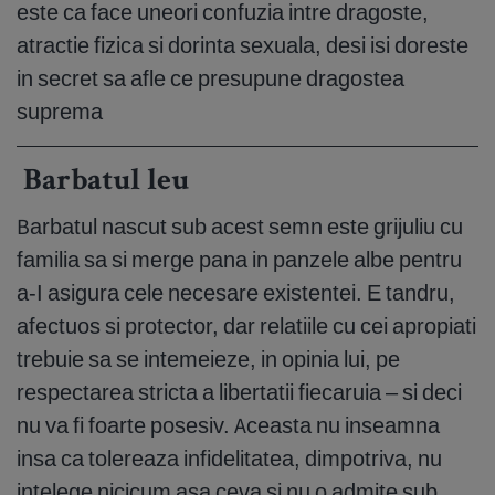
este ca face uneori confuzia intre dragoste,
atractie fizica si dorinta sexuala, desi isi doreste
in secret sa afle ce presupune dragostea
suprema
Barbatul leu
Barbatul nascut sub acest semn este grijuliu cu
familia sa si merge pana in panzele albe pentru
a-I asigura cele necesare existentei. E tandru,
afectuos si protector, dar relatiile cu cei apropiati
trebuie sa se intemeieze, in opinia lui, pe
respectarea stricta a libertatii fiecaruia – si deci
nu va fi foarte posesiv. Aceasta nu inseamna
insa ca tolereaza infidelitatea, dimpotriva, nu
intelege nicicum asa ceva si nu o admite sub