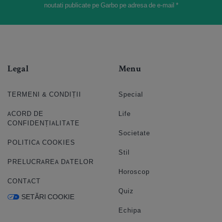
noutati publicate pe Garbo pe adresa de e-mail *
Legal
Menu
TERMENI & CONDIȚII
Special
ACORD DE
Life
CONFIDENȚIALITATE
Societate
POLITICA COOKIES
Stil
PRELUCRAREA DATELOR
Horoscop
CONTACT
Quiz
SETĂRI COOKIE
Echipa