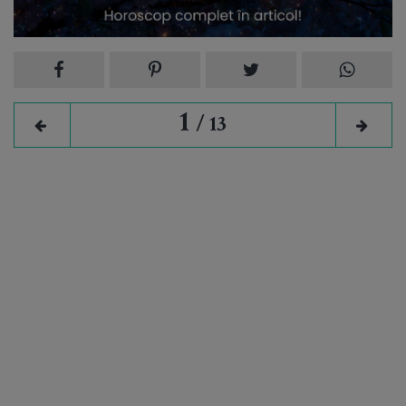
4 imagini
1
/ 13
HOROSCOP
Marte în Rac până pe 28 septembrie. Șapte săptămâni
în care emoțiile devin combustibil pentru ambiție.
Luptăm pentru ce iubim
7 August 2026
12 imagini