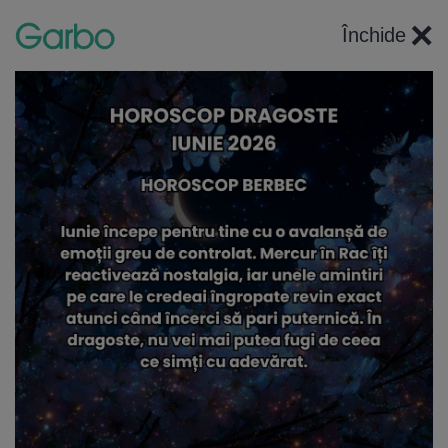
×
Închide
Articole recomandate
6 imagini
HOROSCOP
Horoscop Taur 2027: Poți să-ți croiești alt drum în
viață, dacă începi să-ți vezi adevărata valoare
10 August 2026