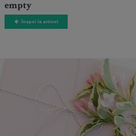
empty
Înapoi la articol
HOROSCOP
Horoscop săptămânal: Care este ziua ta norocoasă în
funcție de zodie în săptămâna 10-16 august 2026?
6 August 2026
4 imagini