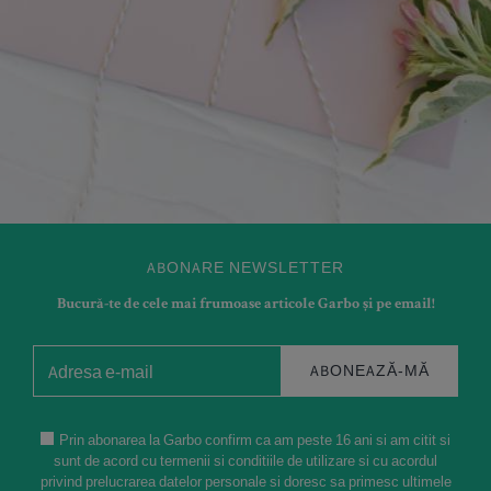
HOROSCOP
Mercur în Leu aduce două săptămâni în care
orgoliul cântărește mai mult decât faptele! Orice
dezacord devine competiție
4 August 2026
ABONARE NEWSLETTER
Bucură-te de cele mai frumoase articole Garbo și pe email!
ABONEAZĂ-MĂ
Prin abonarea la Garbo confirm ca am peste 16 ani si am citit si
sunt de acord cu termenii si conditiile de utilizare si cu acordul
privind prelucrarea datelor personale si doresc sa primesc ultimele