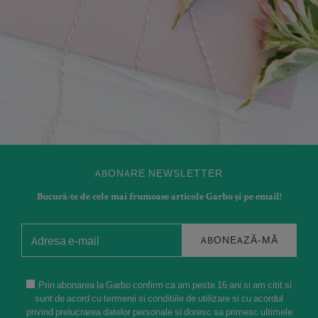
HOROSCOP
Horoscop Berbec 2027: Renunți la tot ce e șubred și
descoperi că marile victorii se obțin prin
perseverență
31 Iulie 2026
ABONARE NEWSLETTER
Bucură-te de cele mai frumoase articole Garbo și pe email!
ABONEAZĂ-MĂ
Prin abonarea la Garbo confirm ca am peste 16 ani si am citit si
sunt de acord cu termenii si conditiile de utilizare si cu acordul
privind prelucrarea datelor personale si doresc sa primesc ultimele