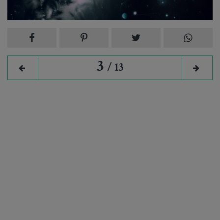
7 August 2026
12 imagini
3
/ 13
HOROSCOP
Horoscop săptămânal: Care este ziua ta norocoasă în
funcție de zodie în săptămâna 10-16 august 2026?
6 August 2026
4 imagini