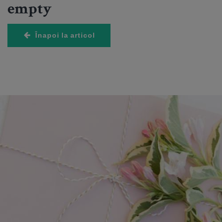
empty
Înapoi la articol
HOROSCOP
Mercur în Leu aduce două săptămâni în care
orgoliul cântărește mai mult decât faptele! Orice
dezacord devine competiție
4 August 2026
6 imagini