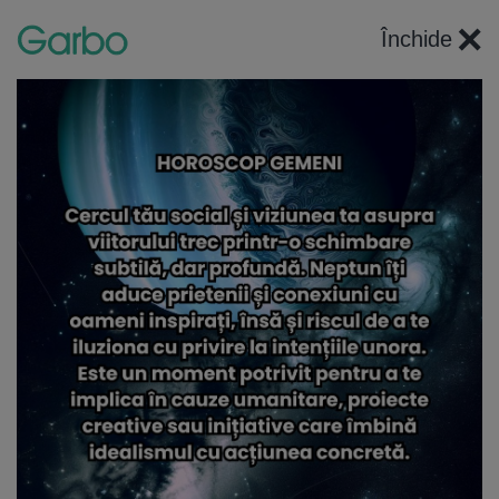
×
Închide
Articole recomandate
4 imagini
HOROSCOP
Marte în Rac până pe 28 septembrie. Șapte săptămâni
în care emoțiile devin combustibil pentru ambiție.
Luptăm pentru ce iubim