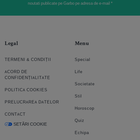
noutati publicate pe Garbo pe adresa de e-mail *
Legal
Menu
TERMENI & CONDIȚII
Special
ACORD DE
Life
CONFIDENȚIALITATE
Societate
POLITICA COOKIES
Stil
PRELUCRAREA DATELOR
Horoscop
CONTACT
Quiz
SETĂRI COOKIE
Echipa