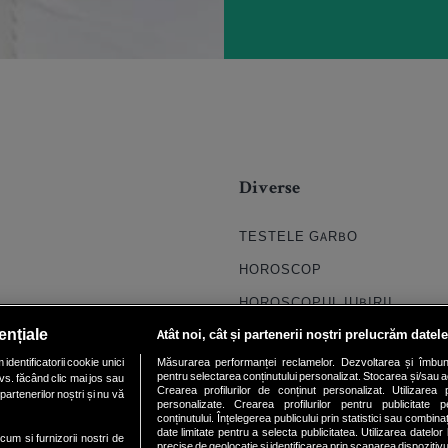
Diverse
TESTELE GARBO
HOROSCOP
HOROSCOPUL IUBIRII
ențiale
Atât noi, cât și partenerii noștri prelucrăm datele
FORUMURI
dentificatorii cookie unici
Măsurarea performanței reclamelor. Dezvoltarea și îmbunătăți
TRATAMENTE NATURISTE
pentru selectarea conținutului personalizat. Stocarea și/sau ac
vs. făcând clic mai jos sau
Crearea profilurilor de conținut personalizat. Utilizarea pr
partenerilor noștri și nu vă
DICTIONARE NUME
personalizate. Crearea profilurilor pentru publicitate 
conținutului. Înțelegerea publicului prin statistici sau combinaț
date limitate pentru a selecta publicitatea. Utilizarea datelor
ecum si furnizorii nostri de
precise de geolocație și identificarea prin scanarea dispozitivu