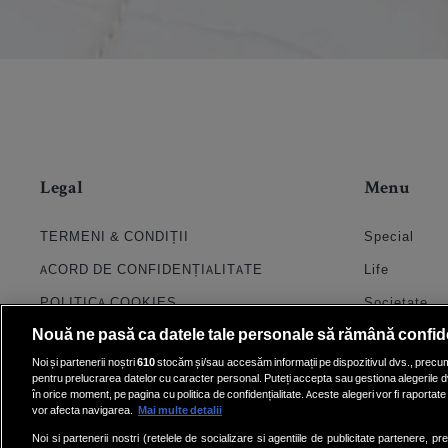
Legal
Menu
TERMENI & CONDIȚII
Special
ACORD DE CONFIDENȚIALITATE
Life
POLITICA COOKIES
Societate
Nouă ne pasă ca datele tale personale să rămână confid
PRELUCRAREA DATELOR
Stil
Noi și partenerii noștri
610
stocăm și/sau accesăm informații pe dispozitivul dvs., precum i
CONTACT
Horoscop
pentru prelucrarea datelor cu caracter personal. Puteți accepta sau gestiona alegerile d
în orice moment, pe pagina cu politica de confidențialitate. Aceste alegeri vor fi raportate 
SETĂRI COOKIE
Quiz
vor afecta navigarea.
Mai multe detalii
Echipa
Noi si partenerii nostri (retelele de socializare si agentiile de publicitate partenere, pr