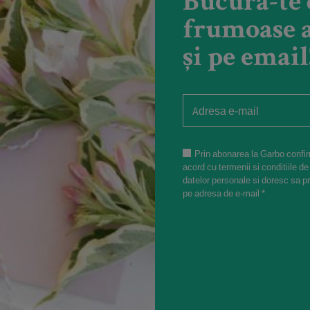
Bucură-te 
competiție
frumoase a
și pe email
Prin abonarea la Garbo confir
acord cu termenii si conditiile de
datelor personale si doresc sa p
pe adresa de e-mail *