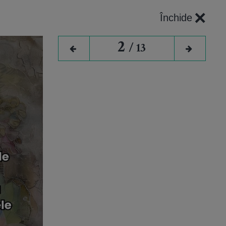
×
Închide
2
/ 13
l: Care
să în