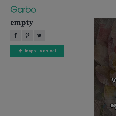
empty
Arti
4 imagini
Înapoi la articol
HOROSC
Marte î
septemb