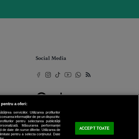
Social Media
 pentru a oferi:
© 2026 Internet Corp SRL
rea serviciilor. Utilizarea profilurilor
Toate drepturile rezervate
cesarea informațiilor de pe un dispozitiv.
ofilurilor pentru selectarea publicității
personalizată. Măsurarea performanței
ACCEPT TOATE
ii de date din surse diferite. Utilizarea de
 limitate pentru a selecta conținutul. Date
lui.