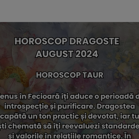
cole recomandate
12 imagini
OP
HOROSCOP
n Rac până pe 28
Horoscop săptămâna
rie. Șapte
este ziua ta norocoa