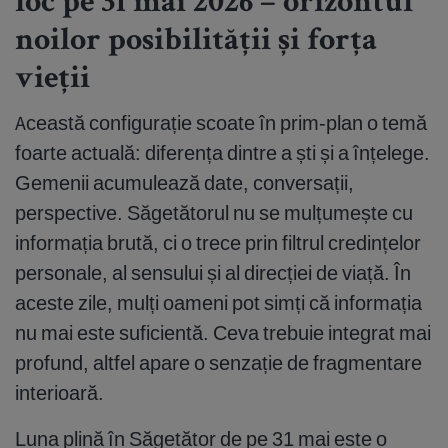
loc pe 31 mai 2026 – orizontul
noilor posibilității și forța
vieții
Această configurație scoate în prim-plan o temă
foarte actuală: diferența dintre a ști și a înțelege.
Gemenii acumulează date, conversații,
perspective. Săgetătorul nu se mulțumește cu
informația brută, ci o trece prin filtrul credințelor
personale, al sensului și al direcției de viață. În
aceste zile, mulți oameni pot simți că informația
nu mai este suficientă. Ceva trebuie integrat mai
profund, altfel apare o senzație de fragmentare
interioară.
Luna plină în Săgetător de pe 31 mai este o