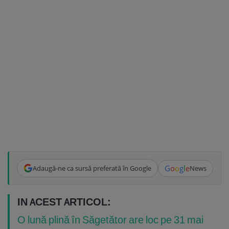
G
o
o
g
l
e
Adaugă-ne ca sursă preferată în Google
News
IN ACEST ARTICOL:
O lună plină în Săgetător are loc pe 31 mai