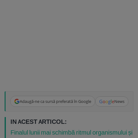
G
o
o
g
l
e
Adaugă-ne ca sursă preferată în Google
News
IN ACEST ARTICOL:
Finalul lunii mai schimbă ritmul organismului și