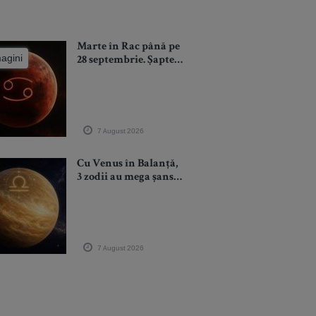
Marte în Rac până pe
magini
28 septembrie. Șapte
săptămâni în care
emoțiile devin
combustibil pentru
ambiție. Luptăm
pentru ce iubim
7 August 2026
Cu Venus în Balanță,
3 zodii au mega șanse
să își întâlnească
dragostea până la
finele tranzitului (și
chiar să se
căsătorească)
7 August 2026