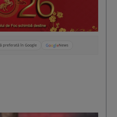
G
o
o
g
l
e
ă preferată în Google
News