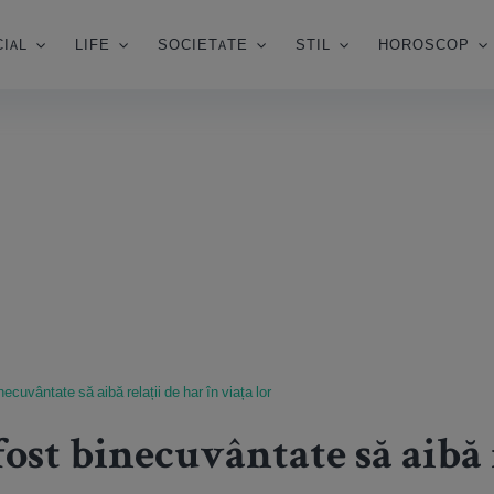
IAL
LIFE
SOCIETATE
STIL
HOROSCOP
necuvântate să aibă relații de har în viața lor
 fost binecuvântate să aibă 