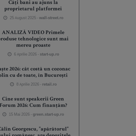
Câți bani au ajuns la
proprietarul platformei
25 August 2025 -
wall-street.ro
ANALIZĂ VIDEO Primele
produse tehnologice sunt mai
mereu proaste
6 Aprilie 2026 -
start-up.ro
aște 2026: cât costă un cozonac
plin cu de toate, în București
8 Aprilie 2026 -
retail.ro
Cine sunt speakerii Green
Forum 2026: Cum finanțăm?
15 Mai 2026 -
green.start-up.ro
Călin Georgescu, ”apărătorul”
eului românesc, are depozitele