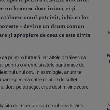
ate aparte pentru relațiile autentice
e nu hrănesc doar inima, ci și
 întâlnesc omul potrivit, iubirea lor
 poveste – devine un drum comun
re și apropiere de ceea ce este divin
P
ca printr-o furtună, iar altele o trăiesc ca
ar pentru o vreme și altele par trimise de
tinul unui om. În astrologie, anumite
mare specială către relațiile de suflet –
 nu doar pe atracție, ci pe destin, vindecare
ipsită de încercări sau că iubirea le vine
l