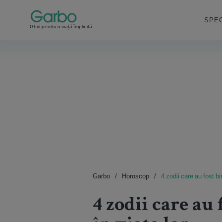
SPEC
Ghid pentru o viață împlinită
Garbo
Horoscop
4 zodii care au fost bi
4 zodii care au