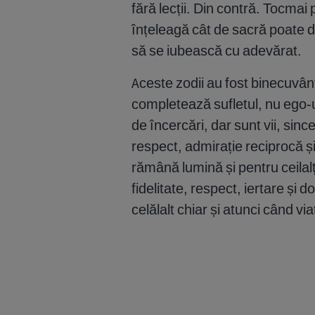
fără lecții. Din contră. Tocmai 
înțeleagă cât de sacră poate d
să se iubească cu adevărat.
Aceste zodii au fost binecuvân
completează sufletul, nu ego-ul.
de încercări, dar sunt vii, sinc
respect, admirație reciprocă ș
rămână lumină și pentru ceilal
fidelitate, respect, iertare și
celălalt chiar și atunci când vi