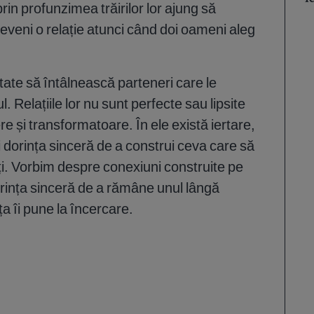
prin profunzimea trăirilor lor ajung să
eveni o relație atunci când doi oameni aleg
tate să întâlnească parteneri care le
 Relațiile lor nu sunt perfecte sau lipsite
ere și transformatoare. În ele există iertare,
i dorința sinceră de a construi ceva care să
ți. Vorbim despre conexiuni construite pe
 dorința sinceră de a rămâne unul lângă
ața îi pune la încercare.