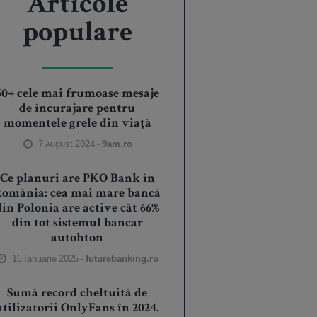
Articole
populare
50+ cele mai frumoase mesaje
de încurajare pentru
momentele grele din viață
7 August 2024 -
9am.ro
Ce planuri are PKO Bank în
România: cea mai mare bancă
din Polonia are active cât 66%
din tot sistemul bancar
autohton
16 Ianuarie 2025 -
futurebanking.ro
Sumă record cheltuită de
utilizatorii OnlyFans în 2024.