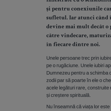
înzestrate cu o sensibilit
și pentru conexiunile car
sufletul. Iar atunci când
devine mai mult decât o
către vindecare, maturiza
în fiecare dintre noi.
Unele persoane trec prin iubire 
pe o rugăciune. Unele iubiri ap
Dumnezeu pentru a schimba des
zodii par să poarte în ele o che
acele legături rare, construite
și creștere spirituală.
Nu înseamnă că viața lor este l