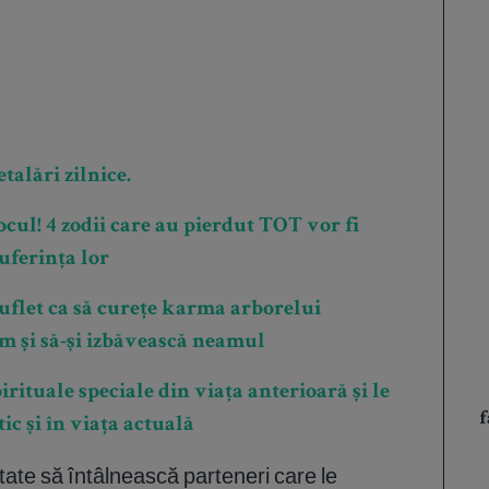
talări zilnice.
ul! 4 zodii care au pierdut TOT vor fi
uferința lor
suflet ca să curețe karma arborelui
am și să-și izbăvească neamul
irituale speciale din viața anterioară și le
f
ic și în viața actuală
tate să întâlnească parteneri care le