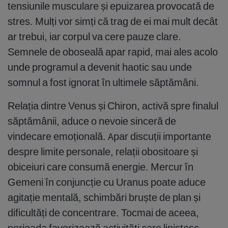
tensiunile musculare și epuizarea provocată de
stres. Mulți vor simți că trag de ei mai mult decât
ar trebui, iar corpul va cere pauze clare.
Semnele de oboseală apar rapid, mai ales acolo
unde programul a devenit haotic sau unde
somnul a fost ignorat în ultimele săptămâni.
Relația dintre Venus și Chiron, activă spre finalul
săptămânii, aduce o nevoie sinceră de
vindecare emoțională. Apar discuții importante
despre limite personale, relații obositoare și
obiceiuri care consumă energie. Mercur în
Gemeni în conjuncție cu Uranus poate aduce
agitație mentală, schimbări bruște de plan și
dificultăți de concentrare. Tocmai de aceea,
perioada favorizează activități care liniștesc