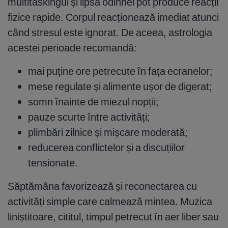
multitaskingul și lipsa odihnei pot produce reacții
fizice rapide. Corpul reacționează imediat atunci
când stresul este ignorat. De aceea, astrologia
acestei perioade recomandă:
mai puține ore petrecute în fața ecranelor;
mese regulate și alimente ușor de digerat;
somn înainte de miezul nopții;
pauze scurte între activități;
plimbări zilnice și mișcare moderată;
reducerea conflictelor și a discuțiilor
tensionate.
Săptămâna favorizează și reconectarea cu
activități simple care calmează mintea. Muzica
liniștitoare, cititul, timpul petrecut în aer liber sau