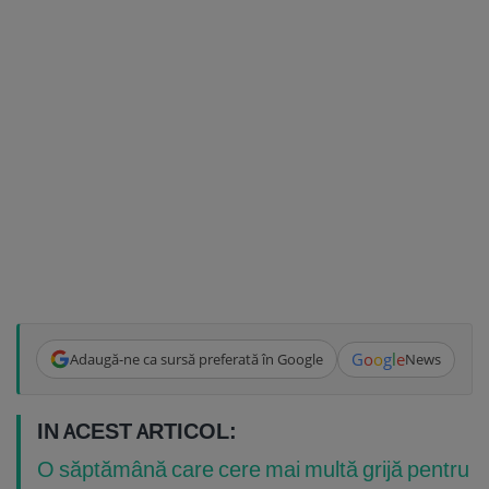
G
o
o
g
l
e
Adaugă-ne ca sursă preferată în Google
News
IN ACEST ARTICOL:
O săptămână care cere mai multă grijă pentru