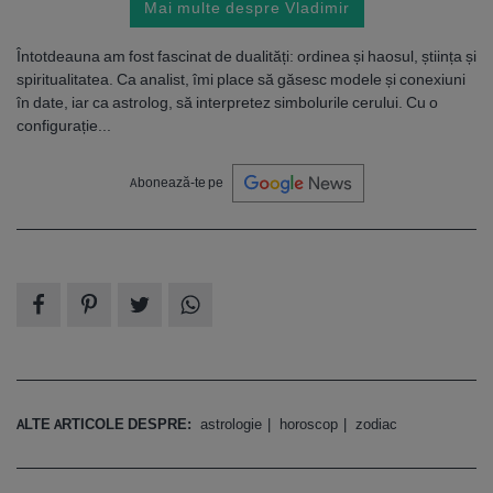
Mai multe despre Vladimir
Întotdeauna am fost fascinat de dualități: ordinea și haosul, știința și
spiritualitatea. Ca analist, îmi place să găsesc modele și conexiuni
în date, iar ca astrolog, să interpretez simbolurile cerului. Cu o
configurație...
Abonează-te pe
ALTE ARTICOLE DESPRE:
astrologie
horoscop
zodiac