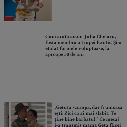
Cum arată acum Julia Chelaru,
fosta membră a trupei Exotic! Și-a
etalat formele voluptoase, la
aproape 50 de ani
„Getuță scumpă, dar frumoasă
ești! Zici că ai mai slăbit. Te
ține bine bărbatul.” Ce mesaj
i-a transmis mama Geta fiicei