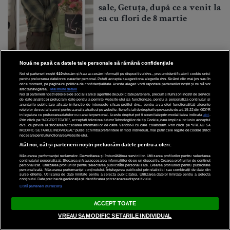
sale, Getuța, după ce a venit la
ea cu flori de 8 martie
Nouă ne pasă ca datele tale personale să rămână confidențiale
Noi și partenerii noștri
610
stocăm și/sau accesăm informații pe dispozitivul dvs., precum identificatorii cookie unici
pentru prelucrarea datelor cu caracter personal. Puteți accepta sau gestiona alegerile dvs. făcând clic mai jos sau în
orice moment, pe pagina cu politica de confidențialitate. Aceste alegeri vor fi raportate partenerilor noștri și nu vă vor
afecta navigarea.
Mai multe detalii
Noi si partenerii nostri (retelele de socializare si agentiile de publicitate partenere, precum si furnizorii nostri de servicii
Articole recomandate
de date analitice) prelucram date pentru a permite website-ului sa functioneze, pentru a personaliza continutul si
anunturile publicitare afisate in functie de interesele si/sau profilul dvs., pentru a va oferi functionalitati aferente
retelelor de socializare si pentru a analiza traficul pe website. Beneficiati de drepturile prevazute de art. 15-22 din GDPR
in legatura cu prelucrarea datelor cu caracter personal. Aceste drepturi pot fi exercitate prin modalitatea indicata
aici
.
HOROSCOP
Prin click pe “ACCEPT TOATE”, acceptati folosirea tuturor Tehnologiilor de tip Cookie, care implica inclusiv acceptul
dvs. cu privire la stocarea/accesarea informatiilor de catre Vendor-ii cu care colaboram. Prin click pe “VREAU SA
MODIFIC SETARILE INDIVIDUAL” puteti schimba preferintele in mod individual, mai putin cele legate de cookie strict
necesare pentru functionarea website-ului.
Chiron retrograd în Taur (3
Atât noi, cât și partenerii noștri prelucrăm datele pentru a oferi:
august – 17 sept 2026): rana lui
Măsurarea performanței reclamelor. Dezvoltarea și îmbunătățirea serviciilor. Utilizarea profilurilor pentru selectarea
”a (NU) avea”! Un tranzit
conținutului personalizat. Stocarea și/sau accesarea informațiilor de pe un dispozitiv. Crearea profilurilor de conținut
personalizat. Utilizarea profilurilor pentru selectarea publicității personalizate. Crearea profilurilor pentru publicitate
personalizată. Măsurarea performanței conținutului. Înțelegerea publicului prin statistici sau combinații de date din
retrograd cum nu am mai
surse diferite. Utilizarea de date limitate pentru a selecta publicitatea. Utilizarea datelor limitate pentru a selecta
conținutul. Date precise de geolocație și identificarea prin scanarea dispozitivului.
avut din 1983
Listă parteneri (furnizori)
ACCEPT TOATE
VREAU SA MODIFIC SETARILE INDIVIDUAL
4 August 2026