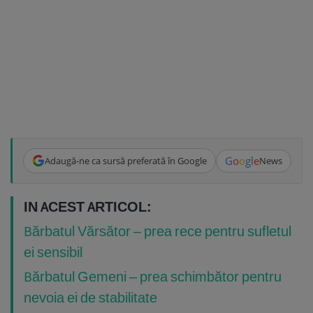
G
o
o
g
l
e
Adaugă-ne ca sursă preferată în Google
News
IN ACEST ARTICOL:
Bărbatul Vărsător – prea rece pentru sufletul
ei sensibil
Bărbatul Gemeni – prea schimbător pentru
nevoia ei de stabilitate