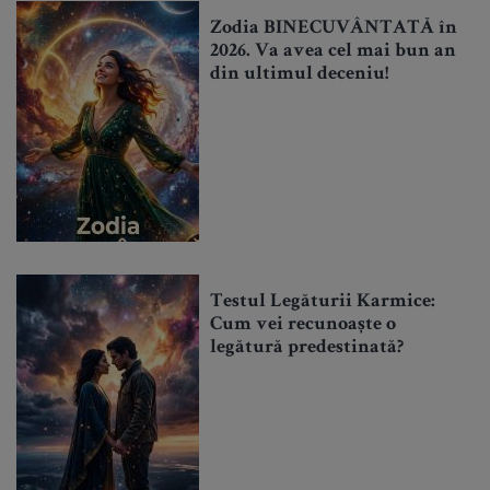
Zodia BINECUVÂNTATĂ în
2026. Va avea cel mai bun an
din ultimul deceniu!
Testul Legăturii Karmice:
Cum vei recunoaște o
legătură predestinată?