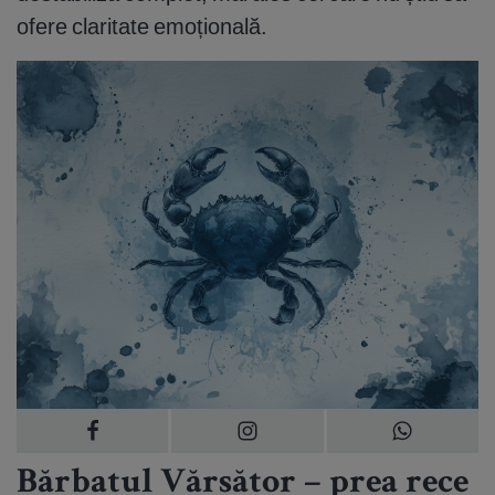
ofere claritate emoțională.
Bărbatul Vărsător – prea rece