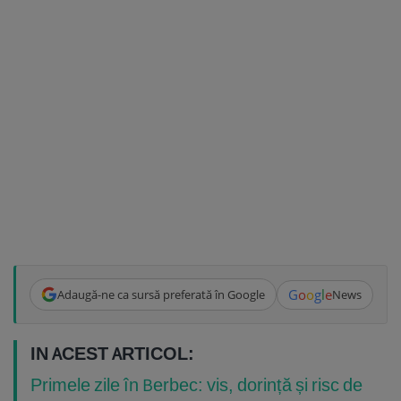
G
o
o
g
l
e
Adaugă-ne ca sursă preferată în Google
News
IN ACEST ARTICOL:
Primele zile în Berbec: vis, dorință și risc de